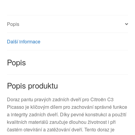
Citroën
C3
Picasso
Popis
9035FN
množství
Další informace
Popis
Popis produktu
Doraz pantu pravých zadních dveří pro Citroën C3
Picasso je klíčovým dílem pro zachování správné funkce
a integrity zadních dveří. Díky pevné konstrukci a použití
kvalitních materiálů zaručuje dlouhou životnost i při
častém otevírání a zatěžování dveří. Tento doraz je