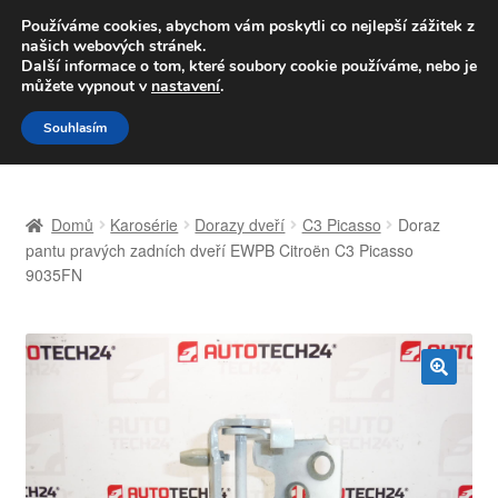
DOPRAVA od 139,-Kč
Používáme cookies, abychom vám poskytli co nejlepší zážitek z
našich webových stránek.
Volejte po-pá 9-16 704 494 494
Další informace o tom, které soubory cookie používáme, nebo je
můžete vypnout v
nastavení
.
Přeskočit
Přejít
Menu
Souhlasím
na
k
navigaci
obsahu
Úvodní stránka
webu
Domů
Karosérie
Dorazy dveří
C3 Picasso
Doraz
Celosvětová doprava
pantu pravých zadních dveří EWPB Citroën C3 Picasso
9035FN
Doprava
Kontakt
🔍
Košík
Můj účet