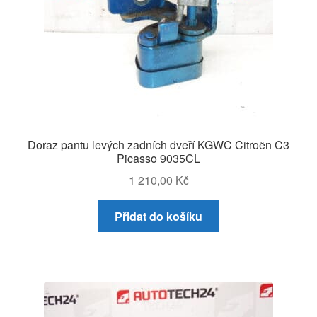
Doraz pantu levých zadních dveří KGWC Citroën C3
Picasso 9035CL
1 210,00
Kč
Přidat do košíku