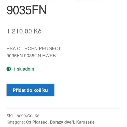
9035FN
1 210,00
Kč
PSA CITROEN PEUGEOT
9035FN 9035CN EWPB
1 skladem
Doraz
Přidat do košíku
pantu
pravých
zadních
dveří
SKU:
8699-C6_K8
Kategorie:
C3 Picasso
,
Dorazy dveří
,
Karosérie
EWPB