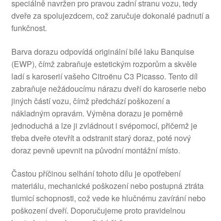
speciálně navržen pro pravou zadní stranu vozu, tedy
dveře za spolujezdcem, což zaručuje dokonalé padnutí a
funkčnost.
Barva dorazu odpovídá originální bílé laku Banquise
(EWP), čímž zabraňuje estetickým rozporům a skvěle
ladí s karoserií vašeho Citroënu C3 Picasso. Tento díl
zabraňuje nežádoucímu nárazu dveří do karoserie nebo
jiných částí vozu, čímž předchází poškození a
nákladným opravám. Výměna dorazu je poměrně
jednoduchá a lze ji zvládnout i svépomocí, přičemž je
třeba dveře otevřít a odstranit starý doraz, poté nový
doraz pevně upevnit na původní montážní místo.
Častou příčinou selhání tohoto dílu je opotřebení
materiálu, mechanické poškození nebo postupná ztráta
tlumicí schopnosti, což vede ke hlučnému zavírání nebo
poškození dveří. Doporučujeme proto pravidelnou