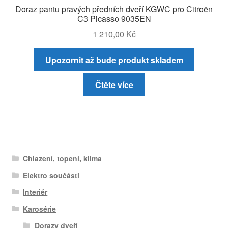
Doraz pantu pravých předních dveří KGWC pro Citroën
C3 Picasso 9035EN
1 210,00
Kč
Upozornit až bude produkt skladem
Čtěte více
Chlazení, topení, klima
Elektro součásti
Interiér
Karosérie
Dorazy dveří