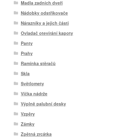
Madla zadních dveří
Nádobky odstřikovače
Nárazníky a jejich části
Ovladač otevírání kapoty
Panty
Prahy
Ramínka stěračů
Skla
Světlomety
Víčka nádrže
Výplně palubní desky
Vzpěry
Zámky
Zpětná zrcátka