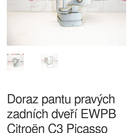
O nás
Obchodní podmínky
Ochrana osobních údajů
Platby
Pokladna
Reklamace
Doraz pantu pravých
Reklamační řád
zadních dveří EWPB
Vrakoviště Citroën
Citroën C3 Picasso