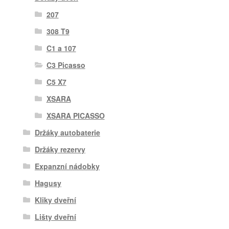
207
308 T9
C1 a 107
C3 Picasso
C5 X7
XSARA
XSARA PICASSO
Držáky autobaterie
Držáky rezervy
Expanzní nádobky
Hagusy
Kliky dveřní
Lišty dveřní