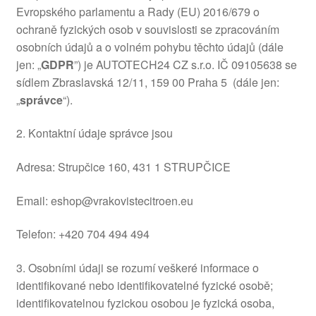
Evropského parlamentu a Rady (EU) 2016/679 o
O nás
ochraně fyzických osob v souvislosti se zpracováním
osobních údajů a o volném pohybu těchto údajů (dále
Obchodní podmínky
jen: „
GDPR
”) je AUTOTECH24 CZ s.r.o. IČ 09105638 se
sídlem Zbraslavská 12/11, 159 00 Praha 5 (dále jen:
Ochrana osobních údajů
„
správce
“).
2. Kontaktní údaje správce jsou
Platby
Adresa: Strupčice 160, 431 1 STRUPČICE
Pokladna
Email: eshop@vrakovistecitroen.eu
Reklamace
Telefon: +420 ​704 494 494
Reklamační řád
3. Osobními údaji se rozumí veškeré informace o
identifikované nebo identifikovatelné fyzické osobě;
Vrakoviště Citroën
identifikovatelnou fyzickou osobou je fyzická osoba,