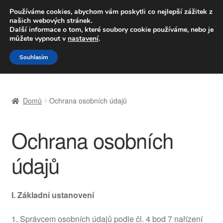
DOPRAVA od 139,-Kč
Používáme cookies, abychom vám poskytli co nejlepší zážitek z
našich webových stránek.
Volejte po-pá 9-16 704 494 494
Další informace o tom, které soubory cookie používáme, nebo je
můžete vypnout v
nastavení
.
Přeskočit
Přejít
Menu
Souhlasím
na
k
navigaci
obsahu
Úvodní stránka
webu
Domů
Ochrana osobních údajů
Celosvětová doprava
Ochrana osobních
Doprava
údajů
Kontakt
Košík
I.
Základní ustanovení
Můj účet
1. Správcem osobních údajů podle čl. 4 bod 7 nařízení