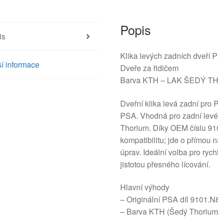
KGS
9101N8
množství
Popis
is
Klika levých zadních dveř
í informace
Dveře za řidičem
Barva KTH – LAK ŠEDÝ T
Dveřní klika levá zadní pro 
PSA. Vhodná pro zadní levé 
Thorium. Díky OEM číslu 91
kompatibilitu; jde o přímou 
úprav. Ideální volba pro ry
jistotou přesného lícování.
Hlavní výhody
– Originální PSA díl 9101.N
– Barva KTH (Šedý Thorium) 