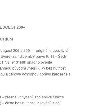
í PEUGEOT 206+
HORIUM
Peugeot 206 a 206+ – originální použitý díl
dveře (za řidičem), v barvě KTH – Šedý
01.N8 (9101N8) snadno ověříte
náhradu původní vnější kliky bez nutnosti
chlou a cenově výhodnou opravu karoserie s
8 – přesné uchycení, spolehlivá funkce
– často bez nutnosti lakování, stačí