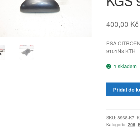
KGS 
400,00
Kč
PSA CITROE
9101N8 KTH
1 skladem
Dveřní
Přidat do k
klika
levá
zadní
Peugeot
SKU:
8968-K7_
Kategorie:
206
,
K
206
206+