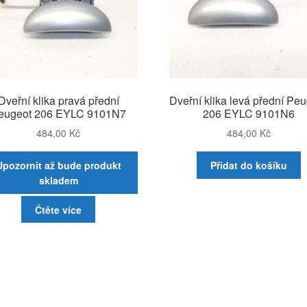
Dveřní klika pravá přední
Dveřní klika levá přední Pe
eugeot 206 EYLC 9101N7
206 EYLC 9101N6
484,00
Kč
484,00
Kč
Upozornit až bude produkt
Přidat do košíku
skladem
Čtěte více