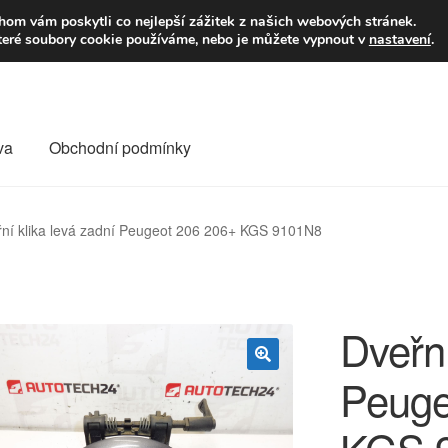
9,-Kč
Volejte p
om vám poskytli co nejlepší zážitek z našich webových stránek.
teré soubory cookie používáme, nebo je můžete vypnout v
nastavení
.
va
Obchodní podmínky
va
Kontakt
Košík
Můj účet
O nás
Obchodní podmínky
ní klika levá zadní Peugeot 206 206+ KGS 9101N8
Reklamace
Reklamační řád
Vrakoviště Citroën
Dveřní
Peuge
🔍