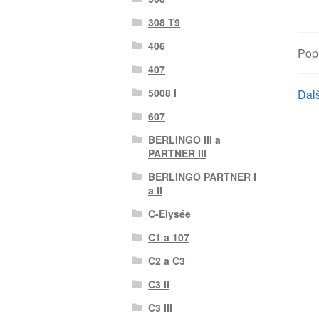
308 T9
406
Pop
407
5008 I
Dalš
607
BERLINGO III a
PARTNER III
BERLINGO PARTNER I
a II
C-Elysée
C1 a 107
C2 a C3
C3 II
C3 III