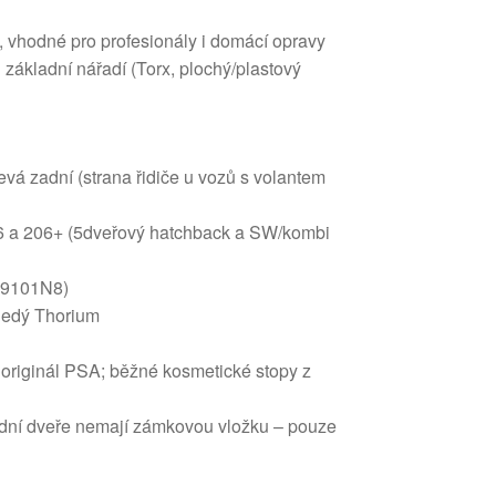
, vhodné pro profesionály i domácí opravy
 základní nářadí (Torx, plochý/plastový
 levá zadní (strana řidiče u vozů s volantem
06 a 206+ (5dveřový hatchback a SW/kombi
(9101N8)
Šedý Thorium
í originál PSA; běžné kosmetické stopy z
dní dveře nemají zámkovou vložku – pouze