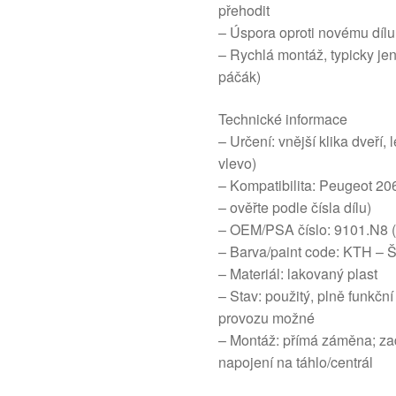
přehodit
– Úspora oproti novému dílu
– Rychlá montáž, typicky jen
páčák)
Technické informace
– Určení: vnější klika dveří,
vlevo)
– Kompatibilita: Peugeot 2
– ověřte podle čísla dílu)
– OEM/PSA číslo: 9101.N8 
– Barva/paint code: KTH – 
– Materiál: lakovaný plast
– Stav: použitý, plně funkčn
provozu možné
– Montáž: přímá záměna; za
napojení na táhlo/centrál