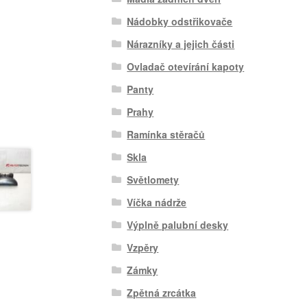
Nádobky odstřikovače
Nárazníky a jejich části
Ovladač otevírání kapoty
Panty
Prahy
Ramínka stěračů
Skla
Světlomety
Víčka nádrže
Výplně palubní desky
Vzpěry
Zámky
Zpětná zrcátka