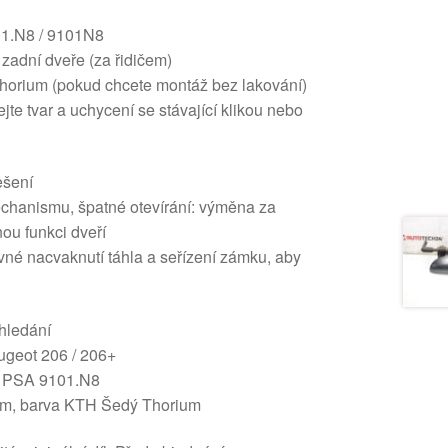
01.N8 / 9101N8
 zadní dveře (za řidičem)
horium (pokud chcete montáž bez lakování)
jte tvar a uchycení se stávající klikou nebo
ešení
chanismu, špatné otevírání: výměna za
nou funkci dveří
vné nacvaknutí táhla a seřízení zámku, aby
hledání
eugeot 206 / 206+
8, PSA 9101.N8
ičem, barva KTH Šedý Thorium