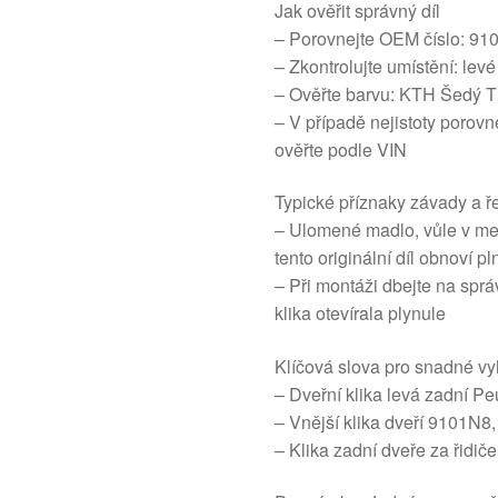
Jak ověřit správný díl
– Porovnejte OEM číslo: 91
– Zkontrolujte umístění: levé
– Ověřte barvu: KTH Šedý T
– V případě nejistoty porovne
ověřte podle VIN
Typické příznaky závady a ř
– Ulomené madlo, vůle v me
tento originální díl obnoví pl
– Při montáži dbejte na sprá
klika otevírala plynule
Klíčová slova pro snadné vy
– Dveřní klika levá zadní P
– Vnější klika dveří 9101N
– Klika zadní dveře za řid