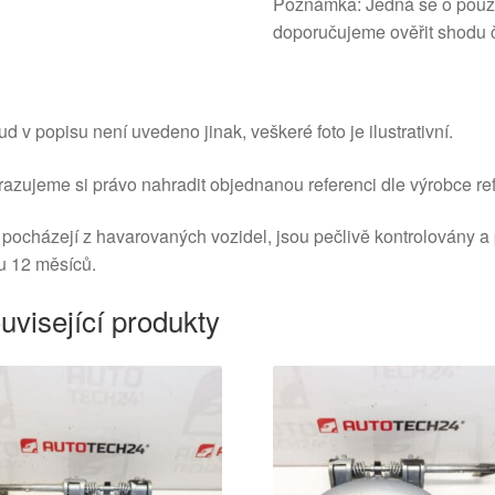
Poznámka: Jedná se o použit
doporučujeme ověřit shodu č
d v popisu není uvedeno jinak, veškeré foto je ilustrativní.
azujeme si právo nahradit objednanou referenci dle výrobce ref
 pocházejí z havarovaných vozidel, jsou pečlivě kontrolovány a
u 12 měsíců.
uvisející produkty