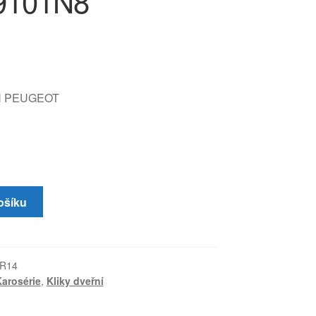
9101N8
N PEUGEOT
ošíku
KR14
arosérie
,
Kliky dveřní