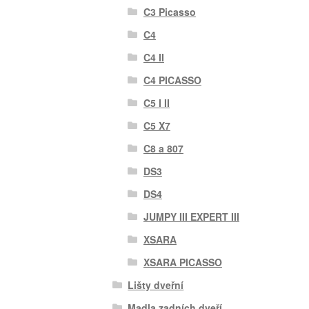
C3 Picasso
C4
C4 II
C4 PICASSO
C5 I II
C5 X7
C8 a 807
DS3
DS4
JUMPY III EXPERT III
XSARA
XSARA PICASSO
Lišty dveřní
Madla zadních dveří