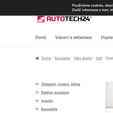
DOPRAVA od 13
Používáme cookies, abych
Další informace o tom, k
Přeskočit
Přejít
na
k
navigaci
obsahu
webu
Domů
Vrácení a reklamace
Dopra
Úvodní stránka
Celosvětová doprava
Dopra
Domů
Karosérie
Kliky dveřní
206
Dveř
Ochrana osobních údajů
Platby
Pokladna
Chlazení, topení, klima
Elektro součásti
Interiér
Karosérie