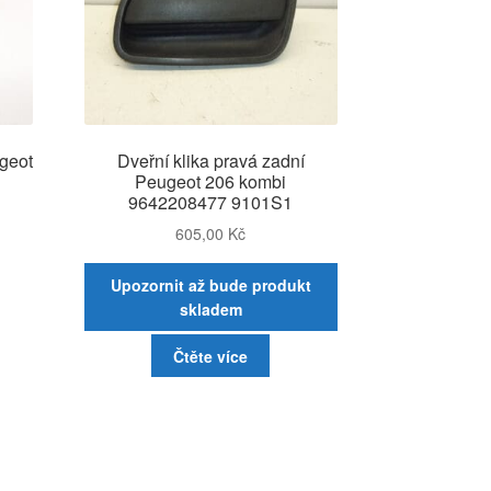
ugeot
Dveřní klika pravá zadní
Peugeot 206 kombi
9642208477 9101S1
605,00
Kč
Upozornit až bude produkt
skladem
Čtěte více