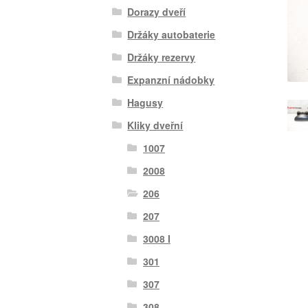
Dorazy dveří
Držáky autobaterie
Držáky rezervy
Expanzní nádobky
Hagusy
Kliky dveřní
1007
2008
206
207
3008 I
301
307
308