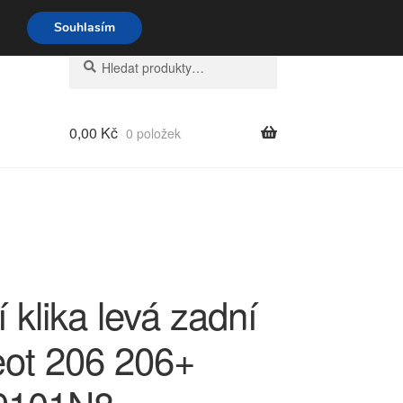
o-pá 9-16 704 494 494
Souhlasím
Hledat:
Hledat
0,00
Kč
0 položek
 klika levá zadní
ot 206 206+