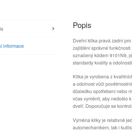
9101N9
množství
Popis
is
Dveřní klika pravá zadní pr
í informace
zajištění správné funkčnosti
označený kódem 9101N9, je 
standardy kvality a odolnosti
Klika je vyrobena z kvalitníc
a odolnost vůči povětrnostní
důsledku opotřebení nebo mec
včas vyměnit, aby nedošlo 
dveří. Doporučuje se kontrol
Výměna kliky je relativně j
automechanikem, tak i kutil