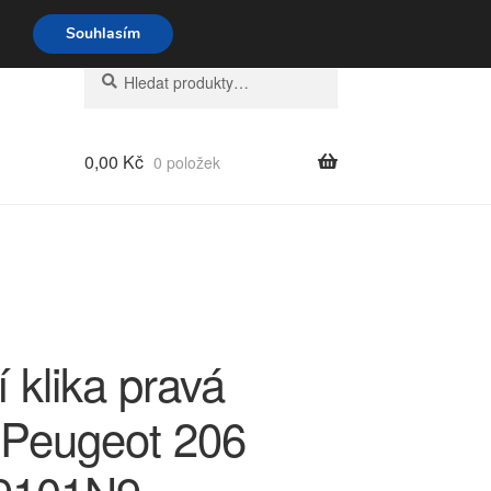
o-pá 9-16 704 494 494
Souhlasím
Hledat:
Hledat
0,00
Kč
0 položek
 klika pravá
 Peugeot 206