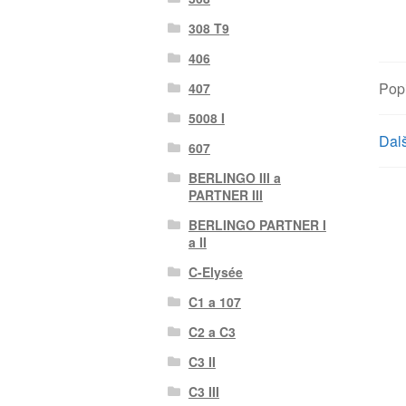
308 T9
406
Pop
407
5008 I
Dalš
607
BERLINGO III a
PARTNER III
BERLINGO PARTNER I
a II
C-Elysée
C1 a 107
C2 a C3
C3 II
C3 III