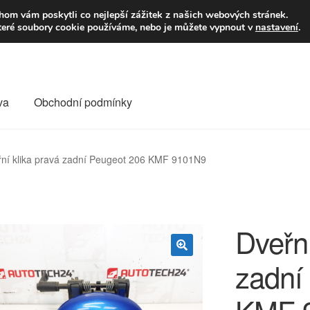
9,-Kč
Volejte p
om vám poskytli co nejlepší zážitek z našich webových stránek.
teré soubory cookie používáme, nebo je můžete vypnout v
nastavení
.
va
Obchodní podmínky
va
Kontakt
Košík
Můj účet
O nás
Obchodní podmínky
ní klika pravá zadní Peugeot 206 KMF 9101N9
Reklamace
Reklamační řád
Vrakoviště Citroën
Dveřní
zadní
🔍