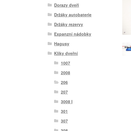
Dorazy dveří
Držáky autobaterie
Držáky rezervy
Expanzní nádobky
Hagusy
Kliky dveřní
1007
2008
206
207
3008 I
301
307
308