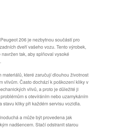
o Peugeot 206 je nezbytnou součástí pro
 zadních dveří vašeho vozu. Tento výrobek,
navržen tak, aby splňoval vysoké
.
h materiálů, které zaručují dlouhou životnost
m vlivům. Často dochází k poškození kliky v
hanických vlivů, a proto je důležité ji
k problémům s otevíráním nebo uzamykáním
a stavu kliky při každém servisu vozidla.
ednoduchá a může být provedena jak
ským nadšencem. Stačí odstranit starou