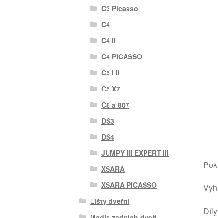
C3 Picasso
C4
C4 II
C4 PICASSO
C5 I II
C5 X7
C8 a 807
DS3
DS4
JUMPY III EXPERT III
Poku
XSARA
XSARA PICASSO
Vyhr
Lišty dveřní
Díly
Madla zadních dveří