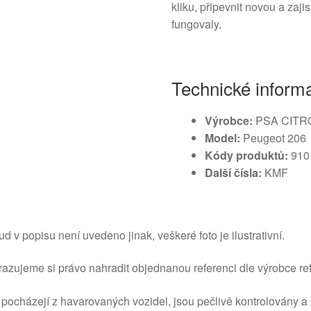
kliku, připevnit novou a zaj
fungovaly.
Technické inform
Výrobce:
PSA CITR
Model:
Peugeot 206
Kódy produktů:
910
Další čísla:
KMF
d v popisu není uvedeno jinak, veškeré foto je ilustrativní.
azujeme si právo nahradit objednanou referenci dle výrobce ref
 pocházejí z havarovaných vozidel, jsou pečlivě kontrolovány a