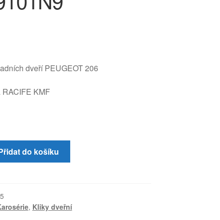
9101N9
 zadních dveří PEUGEOT 206
za RACIFE KMF
Přidat do košíku
5
arosérie
,
Kliky dveřní