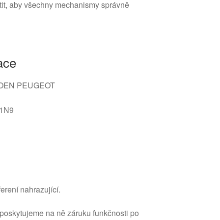
istit, aby všechny mechanismy správně
ace
OEN PEUGEOT
1N9
erení nahrazující.
 poskytujeme na ně záruku funkčnosti po