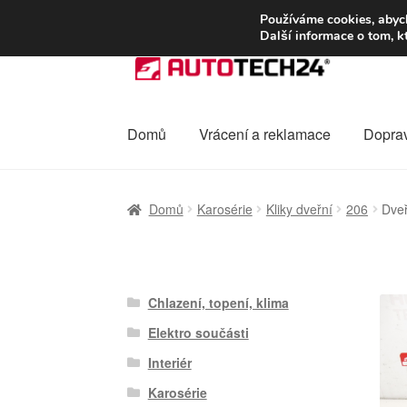
DOPRAVA od 13
Používáme cookies, abych
Další informace o tom, k
Přeskočit
Přejít
na
k
navigaci
obsahu
webu
Domů
Vrácení a reklamace
Dopra
Úvodní stránka
Celosvětová doprava
Dopra
Domů
Karosérie
Kliky dveřní
206
Dveř
Ochrana osobních údajů
Platby
Pokladna
Chlazení, topení, klima
Elektro součásti
Interiér
Karosérie