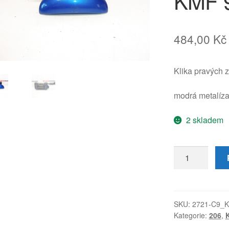
KMF 
484,00
Kč
Klika pravých
modrá metalí
2 skladem
Dveřní
klika
pravá
zadní
Peugeot
SKU:
2721-C9_K
Kategorie:
206
,
K
206
KMF