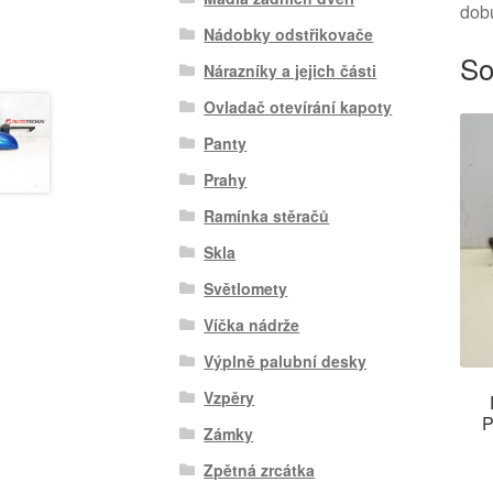
dob
Nádobky odstřikovače
So
Nárazníky a jejich části
Ovladač otevírání kapoty
Panty
Prahy
Ramínka stěračů
Skla
Světlomety
Víčka nádrže
Výplně palubní desky
Vzpěry
P
Zámky
Zpětná zrcátka