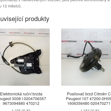
u 12 měsíců.
uvisející produkty
Elektronická ruční brzda
Posilovač brzd Citroën 
eugeot 3008 I 0204706357
Peugeot 107 47200-0H0
9673094880 470212
1606356480 020470271
4 235,00
Kč
1 452,00
Kč