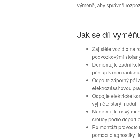
výměně, aby správně rozpozn
Jak se díl vyměňu
Zajistěte vozidlo na 
podvozkovými stojany
Demontujte zadní kol
přístup k mechanismu
Odpojte záporný pól 
elektrozásahovou pra
Odpojte elektrické k
vyjměte starý modul.
Namontujte nový mec
šrouby podle doporu
Po montáži proveďte in
pomocí diagnostiky (