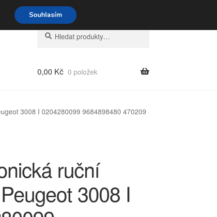
o-pá 9-16 704 494 494
Souhlasím
Hledat:
Hledat
0,00
Kč
0 položek
 Peugeot 3008 I 0204280099 9684898480 470209
onická ruční
 Peugeot 3008 I