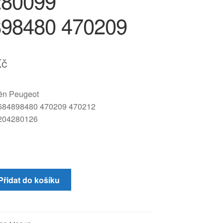
280099
98480 470209
Kč
oën Peugeot
684898480 470209 470212
204280126
Přidat do košíku