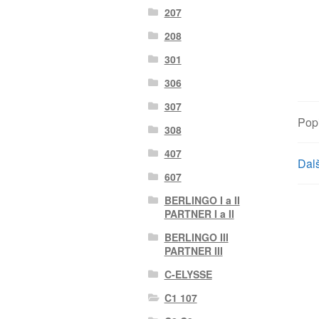
207
208
301
306
307
Pop
308
407
Dalš
607
BERLINGO I a II
PARTNER I a II
BERLINGO III
PARTNER III
C-ELYSSE
C1 107