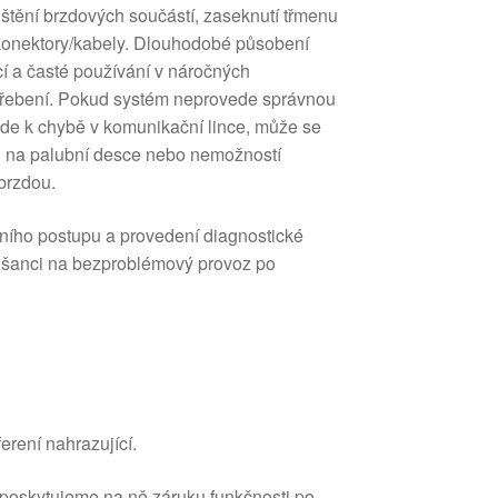
tění brzdových součástí, zaseknutí třmenu
konektory/kabely. Dlouhodobé působení
cí a časté používání v náročných
třebení. Pokud systém neprovede správnou
jde k chybě v komunikační lince, může se
mi na palubní desce nebo nemožností
 brzdou.
ího postupu a provedení diagnostické
e šanci na bezproblémový provoz po
erení nahrazující.
 poskytujeme na ně záruku funkčnosti po