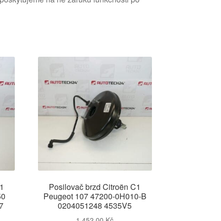
C1
Posilovač brzd Citroën C1
50
Peugeot 107 47200-0H010-B
7
0204051248 4535V5
1 452,00
Kč