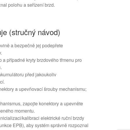
al polohu a seřízení brzd.
je (stručný návod)
rovině a bezpečně jej podepřete
.
o a případné kryty brzdového třmenu pro
.
akumulátoru před jakoukoliv
cí.
onektory a upevňovací šrouby mechanismu;
hanismus, zapojte konektory a upevněte
čeného momentu.
icializaci/kalibraci elektrické ruční brzdy
funkce EPB), aby systém správně rozpoznal