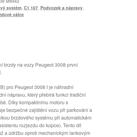
38 M8942
vý systém
,
C1 107
,
Podvozek a nápravy
,
zdové válce
ní brzdy na vozy Peugeot 3008 první
.
PB) pro Peugeot 3008 I je náhradní
í nápravu, který přebírá funkci tradiční
době. Díky kompaktnímu motoru s
je bezpečné zajištění vozu při parkování a
ronikou brzdového systému při automatickém
sistentu rozjezdu do kopce). Tento díl
ž a údržbu oproti mechanickým lanko­vým