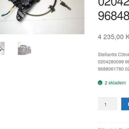
0204
96848
4 235,00
Stellantis Citr
0204280099 9
9688061780 0
2 skladem
Elektronická
ruční
brzda
Peugeot