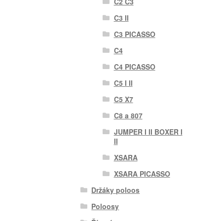
C2 C3
C3 II
C3 PICASSO
C4
C4 PICASSO
C5 I II
C5 X7
C8 a 807
JUMPER I II BOXER I
II
XSARA
XSARA PICASSO
Držáky poloos
Poloosy