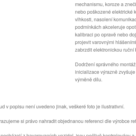
mechanismu, koroze a znečiš
nebo poškozené elektrické 
vlhkosti, nasolení komunika
podmínkách akceleruje opo
kalibraci po opravě nebo do
projevit varovnými hlášení
zabrzdit elektronickou ruční
Dodržení správného montážn
inicializace výrazně zvyšuj
výměně dílu.
d v popisu není uvedeno jinak, veškeré foto je ilustrativní.
azujeme si právo nahradit objednanou referenci dle výrobce ref
 pocházejí z havarovaných vozidel, jsou pečlivě kontrolovány a