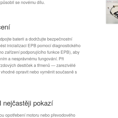
způsobil se novému dílu.
čení
dpojte baterii a dodržujte bezpečnostní
ést inicializaci EPB pomocí diagnostického
ního zařízení podporujícího funkce EPB), aby
ním a nesprávnému fungování. Při
brzdových destiček a třmenů — zarezivělé
 vhodné opravit nebo vyměnit současně s
l nejčastěji pokazí
jsou opotřebení motoru nebo převodového