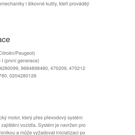
mechaniky i šikovné kutily, kteří provádějí
ace
(Citroën/Peugeot)
I (první generace)
4280099, 9684898480, 470209, 470212
80, 0204280126
ký motor, který přes převodový systém
zajištění vozidla. Systém je navržen pro
onikou a může vyžadovat inicializaci po