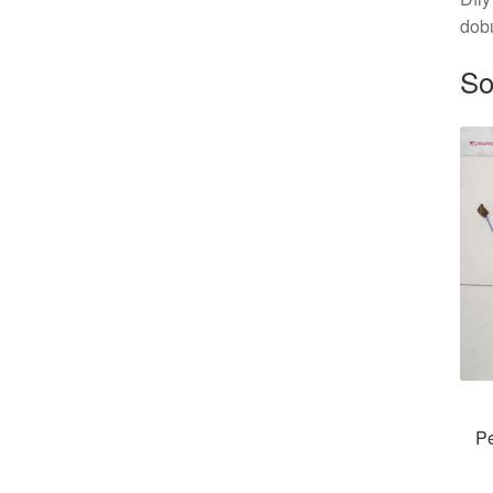
dob
So
P