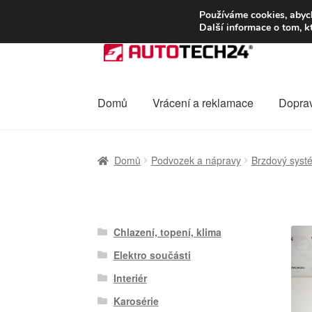
DOPRAVA od 13
Používáme cookies, abych
Další informace o tom, k
Přeskočit
Přejít
na
k
navigaci
obsahu
webu
Domů
Vrácení a reklamace
Dopra
Úvodní stránka
Celosvětová doprava
Dopra
Domů
Podvozek a nápravy
Brzdový syst
Ochrana osobních údajů
Platby
Pokladna
Chlazení, topení, klima
Elektro součásti
Interiér
Karosérie