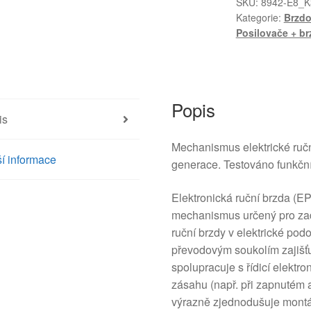
3008
SKU:
8942-E8_K
Kategorie:
Brzdo
I
Posilovače + br
0204280099
9684898480
470209
množství
Popis
is
Mechanismus elektrické ruč
í informace
generace. Testováno funkční
Elektronická ruční brzda (E
mechanismus určený pro zadn
ruční brzdy v elektrické po
převodovým soukolím zajišťu
spolupracuje s řídicí elekt
zásahu (např. při zapnutém a
výrazně zjednodušuje montá