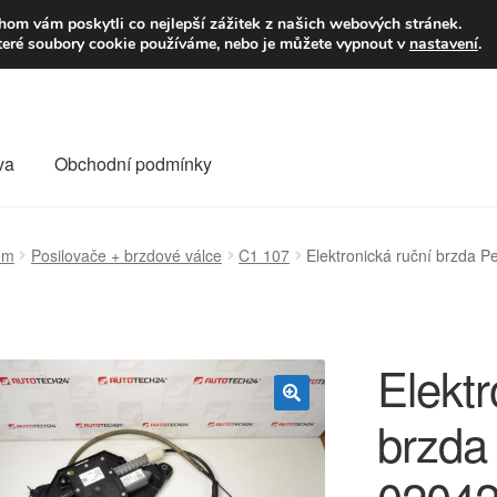
9,-Kč
Volejte p
om vám poskytli co nejlepší zážitek z našich webových stránek.
teré soubory cookie používáme, nebo je můžete vypnout v
nastavení
.
va
Obchodní podmínky
va
Kontakt
Košík
Můj účet
O nás
Obchodní podmínky
ém
Posilovače + brzdové válce
C1 107
Elektronická ruční brzda
Reklamace
Reklamační řád
Vrakoviště Citroën
Elektr
brzda
🔍