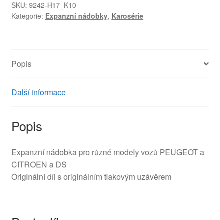
9652621280
SKU:
9242-H17_K10
Kategorie:
Expanzní nádobky
,
Karosérie
9680163780
9800777280
množství
Popis
Další informace
Popis
Expanzní nádobka pro různé modely vozů PEUGEOT a
CITROEN a DS
Originální díl s originálním tlakovým uzávěrem