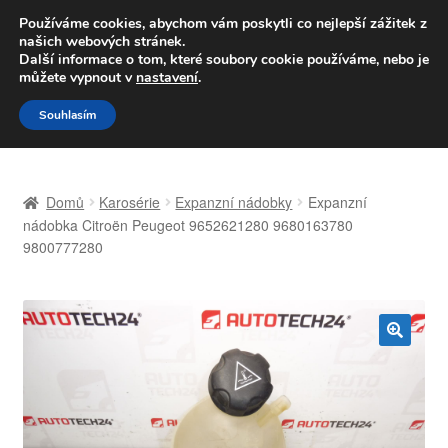
DOPRAVA od 139,-Kč
Používáme cookies, abychom vám poskytli co nejlepší zážitek z
našich webových stránek.
Volejte po-pá 9-16 704 494 494
Další informace o tom, které soubory cookie používáme, nebo je
můžete vypnout v
nastavení
.
Přeskočit
Přejít
Menu
Souhlasím
na
k
navigaci
obsahu
Úvodní stránka
webu
Domů
Karosérie
Expanzní nádobky
Expanzní
Celosvětová doprava
nádobka Citroën Peugeot 9652621280 9680163780
9800777280
Doprava
Kontakt
🔍
Košík
Můj účet