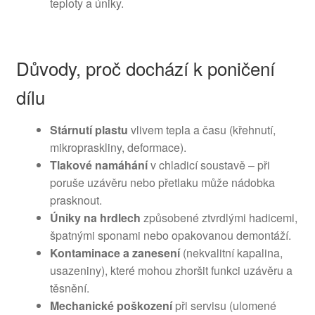
teploty a úniky.
Důvody, proč dochází k poničení
dílu
Stárnutí plastu
vlivem tepla a času (křehnutí,
mikropraskliny, deformace).
Tlakové namáhání
v chladicí soustavě – při
poruše uzávěru nebo přetlaku může nádobka
prasknout.
Úniky na hrdlech
způsobené ztvrdlými hadicemi,
špatnými sponami nebo opakovanou demontáží.
Kontaminace a zanesení
(nekvalitní kapalina,
usazeniny), které mohou zhoršit funkci uzávěru a
těsnění.
Mechanické poškození
při servisu (ulomené