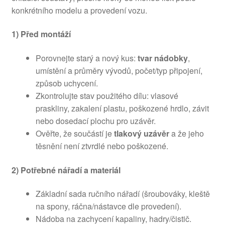
konkrétního modelu a provedení vozu.
1) Před montáží
Porovnejte starý a nový kus:
tvar nádobky
,
umístění a průměry vývodů, počet/typ připojení,
způsob uchycení.
Zkontrolujte stav použitého dílu: vlasové
praskliny, zakalení plastu, poškozené hrdlo, závit
nebo dosedací plochu pro uzávěr.
Ověřte, že součástí je
tlakový uzávěr
a že jeho
těsnění není ztvrdlé nebo poškozené.
2) Potřebné nářadí a materiál
Základní sada ručního nářadí (šroubováky, kleště
na spony, ráčna/nástavce dle provedení).
Nádoba na zachycení kapaliny, hadry/čistič.