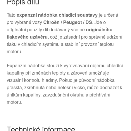
Popis dílu
Tato
expanzní nádobka chladicí soustavy
je určená
pro vybrané vozy
Citroën / Peugeot / DS
. Jde o
originální použitý díl dodávaný včetně
originálního
tlakového uzávěru
, což je zásadní pro správné udržení
tlaku v chladicím systému a stabilní provozní teplotu
motoru.
Expanzní nádobka slouží k vyrovnávání objemu chladicí
kapaliny při změnách teploty a zároveň umožňuje
vizuální kontrolu hladiny. Pokud je původní nádobka
prasklá, zkřehnutá nebo netěsní víčko, může docházet k
únikům kapaliny, zavzdušnění okruhu a přehřívání
motoru.
Technické informace