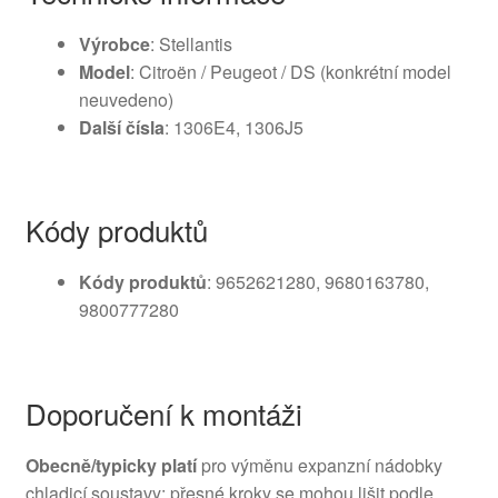
Výrobce
: Stellantis
Model
: Citroën / Peugeot / DS (konkrétní model
neuvedeno)
Další čísla
: 1306E4, 1306J5
Kódy produktů
Kódy produktů
: 9652621280, 9680163780,
9800777280
Doporučení k montáži
Obecně/typicky platí
pro výměnu expanzní nádobky
chladicí soustavy; přesné kroky se mohou lišit podle