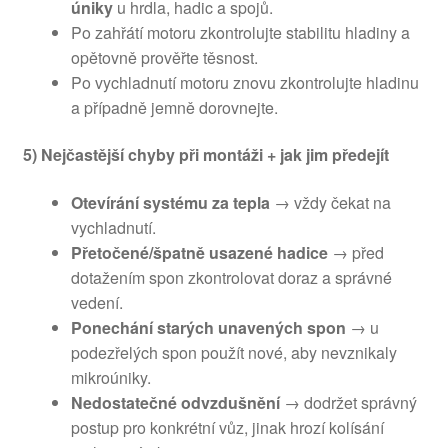
úniky
u hrdla, hadic a spojů.
Po zahřátí motoru zkontrolujte stabilitu hladiny a
opětovně prověřte těsnost.
Po vychladnutí motoru znovu zkontrolujte hladinu
a případně jemně dorovnejte.
5) Nejčastější chyby při montáži + jak jim předejít
Otevírání systému za tepla
→ vždy čekat na
vychladnutí.
Přetočené/špatně usazené hadice
→ před
dotažením spon zkontrolovat doraz a správné
vedení.
Ponechání starých unavených spon
→ u
podezřelých spon použít nové, aby nevznikaly
mikroúniky.
Nedostatečné odvzdušnění
→ dodržet správný
postup pro konkrétní vůz, jinak hrozí kolísání