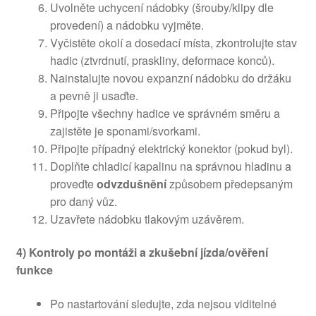
Uvolněte uchycení nádobky (šrouby/klipy dle
provedení) a nádobku vyjměte.
Vyčistěte okolí a dosedací místa, zkontrolujte stav
hadic (ztvrdnutí, praskliny, deformace konců).
Nainstalujte novou expanzní nádobku do držáku
a pevně ji usaďte.
Připojte všechny hadice ve správném směru a
zajistěte je sponami/svorkami.
Připojte případný elektrický konektor (pokud byl).
Doplňte chladicí kapalinu na správnou hladinu a
proveďte
odvzdušnění
způsobem předepsaným
pro daný vůz.
Uzavřete nádobku tlakovým uzávěrem.
4) Kontroly po montáži a zkušební jízda/ověření
funkce
Po nastartování sledujte, zda nejsou viditelné