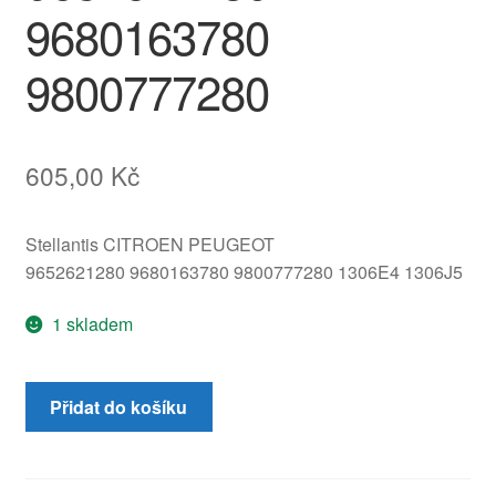
9680163780
9800777280
605,00
Kč
Stellantis CITROEN PEUGEOT
9652621280 9680163780 9800777280 1306E4 1306J5
1 skladem
Expanzní
Přidat do košíku
nádobka
Citroën
Peugeot