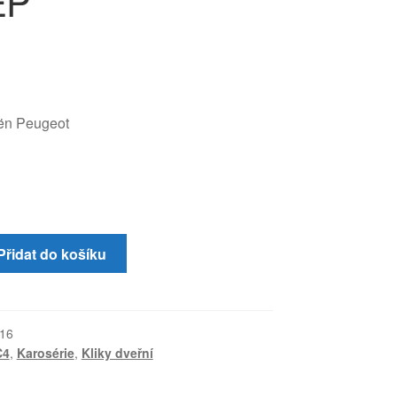
EP
oën Peugeot
Přidat do košíku
16
C4
,
Karosérie
,
Kliky dveřní