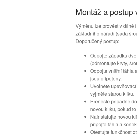
Montáž a postup
Výměnu lze provést v dílně 
základního nářadí (sada šrou
Doporučený postup:
Odpojte západku dveří
(odmontujte kryty, šr
Odpojte vnitřní táhla
jsou připojeny.
Uvolněte upevňovací šr
vyjměte starou kliku.
Přeneste případné do
novou kliku, pokud t
Nainstalujte novou k
připojte táhla a konek
Otestujte funkčnost o