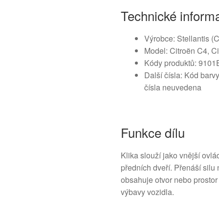
Technické inform
Výrobce: Stellantis (
Model: Citroën C4, C
Kódy produktů: 910
Další čísla: Kód barv
čísla neuvedena
Funkce dílu
Klika slouží jako vnější ovl
předních dveří. Přenáší silu 
obsahuje otvor nebo prostor
výbavy vozidla.