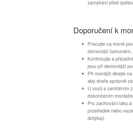
zamykání před opěto
Doporučení k mon
Pracujte na rovné plo
demontáž čalounění, 
Kontrolujte a případn
jsou při demontáži 
Při montáži dbejte na
aby dveře správně zar
U vozů s centrálním z
dokončením montáže
Pro zachování laku a 
prostředek nebo vazel
dotýkají.