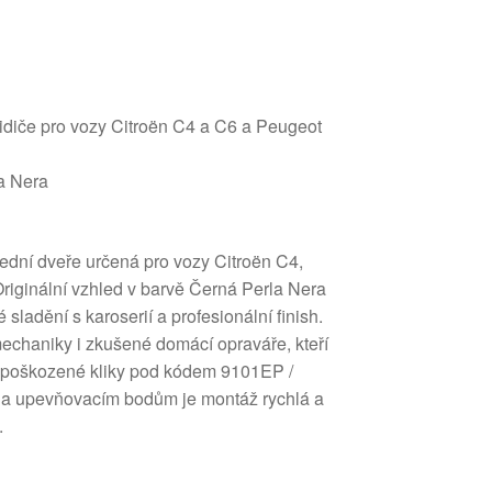
řidiče pro vozy Citroën C4 a C6 a Peugeot
a Nera
přední dveře určená pro vozy Citroën C4,
riginální vzhled v barvě Černá Perla Nera
sladění s karoserií a profesionální finish.
echaniky i zkušené domácí opraváře, kteří
u poškozené kliky pod kódem 9101EP /
 a upevňovacím bodům je montáž rychlá a
.