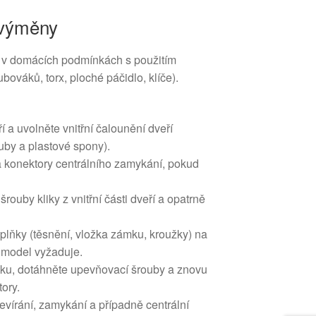
 výměny
i v domácích podmínkách s použitím
bováků, torx, ploché páčidlo, klíče).
 a uvolněte vnitřní čalounění dveří
ouby a plastové spony).
 a konektory centrálního zamykání, pokud
ouby kliky z vnitřní části dveří a opatrně
plňky (těsnění, vložka zámku, kroužky) na
o model vyžaduje.
liku, dotáhněte upevňovací šrouby a znovu
tory.
tevírání, zamykání a případně centrální