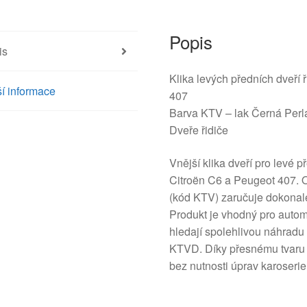
9101EP
množství
Popis
is
Klika levých předních dveří 
í informace
407
Barva KTV – lak Černá Perl
Dveře řidiče
Vnější klika dveří pro levé 
Citroën C6 a Peugeot 407. O
(kód KTV) zaručuje dokonalé 
Produkt je vhodný pro autom
hledají spolehlivou náhrad
KTVD. Díky přesnému tvaru
bez nutnosti úprav karoserie