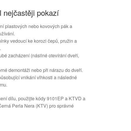
l nejčastěji pokazí
ní plastových nebo kovových pák a
užívání.
ínky vedoucí ke korozi čepů, pružin a
.
bé zacházení (násilné otevírání dveří,
rné demontáži nebo při nárazu do dveří.
ůsobující vnikání vlhkosti a následné
smu.
ení dílu, použijte kódy 9101EP a KTVD a
 Černá Perla Nera (KTV) pro správné