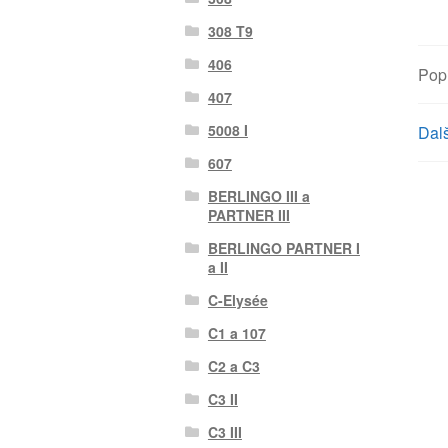
308 T9
406
Pop
407
5008 I
Dalš
607
BERLINGO III a
PARTNER III
BERLINGO PARTNER I
a II
C-Elysée
C1 a 107
C2 a C3
C3 II
C3 III