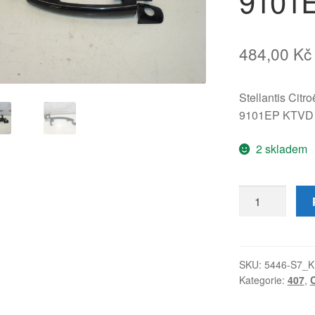
9101
484,00
Kč
Stellantis Citr
9101EP KTVD
2 skladem
Klika
dveří
řidiče
levá
Citroën
SKU:
5446-S7_K
Kategorie:
407
,
Peugeot
KTVD