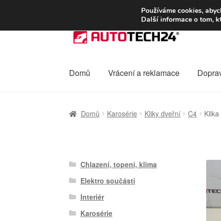
DOPRAVA od 13
Používáme cookies, abych
Další informace o tom, k
Přeskočit
Přejít
na
k
navigaci
obsahu
webu
Domů
Vrácení a reklamace
Dopra
Úvodní stránka
Celosvětová doprava
Dopra
Domů
Karosérie
Kliky dveřní
C4
Klika
Ochrana osobních údajů
Platby
Pokladna
Chlazení, topení, klima
Elektro součásti
Interiér
Karosérie