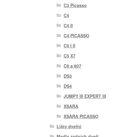
C3 Picasso
C4
C4 II
C4 PICASSO
C5 I II
C5 X7
C8 a 807
DS3
DS4
JUMPY III EXPERT III
XSARA
XSARA PICASSO
Lišty dveřní
Madla zadních dveří