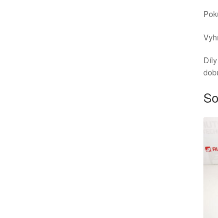
Poku
Vyhr
Díly
dob
So