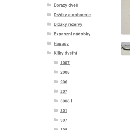
Dorazy dveří
Držáky autobaterie
Držáky rezervy
Expanzní nádobky
Hagusy
Kliky dveřní
1007
2008
206
207
3008 I
301
307
308