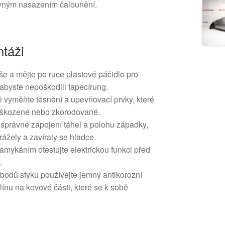
vným nasazením čalounění.
táži
še a mějte po ruce plastové páčidlo pro
abyste nepoškodili tapecírung.
ě vyměňte těsnění a upevňovací prvky, které
poškozené nebo zkorodované.
 správné zapojení táhel a polohu západky,
ážely a zavíraly se hladce.
amykáním otestujte elektrickou funkci před
.
bodů styku používejte jemný antikorozní
ínu na kovové části, které se k sobě