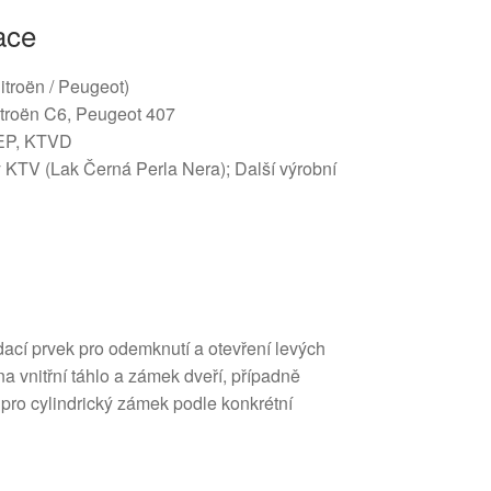
ace
Citroën / Peugeot)
itroën C6, Peugeot 407
1EP, KTVD
y KTV (Lak Černá Perla Nera); Další výrobní
ádací prvek pro odemknutí a otevření levých
na vnitřní táhlo a zámek dveří, případně
 pro cylindrický zámek podle konkrétní