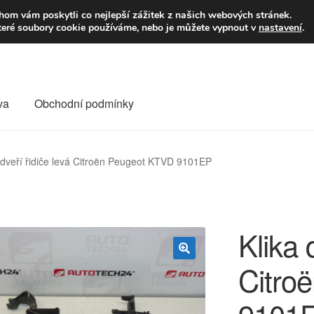
9,-Kč
Volejte p
om vám poskytli co nejlepší zážitek z našich webových stránek.
teré soubory cookie používáme, nebo je můžete vypnout v
nastavení
.
va
Obchodní podmínky
va
Kontakt
Košík
Můj účet
O nás
Obchodní podmínky
 dveří řidiče levá Citroën Peugeot KTVD 9101EP
Reklamace
Reklamační řád
Vrakoviště Citroën
Klika 
Citro
🔍