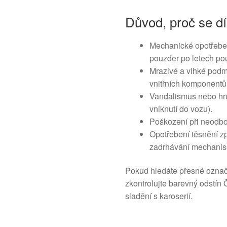
Důvod, proč se dí
Mechanické opotřebe
pouzder po letech po
Mrazivé a vlhké podm
vnitřních komponentů
Vandalismus nebo hru
vniknutí do vozu).
Poškození při neodbo
Opotřebení těsnění zp
zadrhávání mechani
Pokud hledáte přesné označ
zkontrolujte barevný odstín
sladění s karoserií.