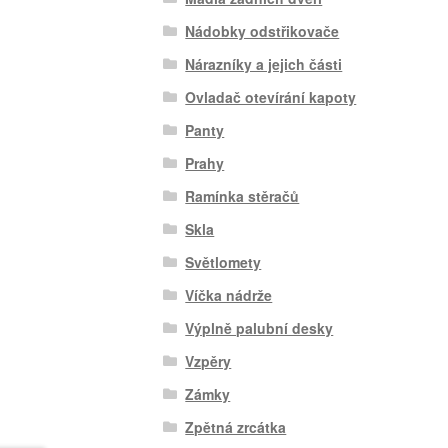
Nádobky odstřikovače
Nárazníky a jejich části
Ovladač otevírání kapoty
Panty
Prahy
Ramínka stěračů
Skla
Světlomety
Víčka nádrže
Výplně palubní desky
Vzpěry
Zámky
Zpětná zrcátka