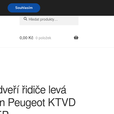
o-pá 9-16 704 494 494
Souhlasím
Hledat:
Hledat
0,00
Kč
0 položek
dveří řidiče levá
ën Peugeot KTVD