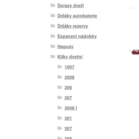
Dorazy dveří
Držáky autobaterie
Držáky rezervy
Expanzní nádobky
Hagusy
Kliky dveřní
1007
2008
206
207
3008 I
301
307
308