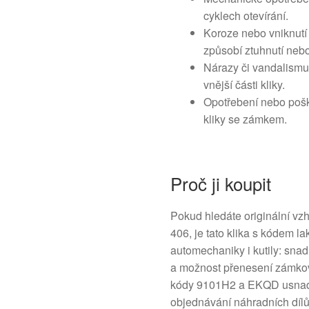
cyklech otevírání.
Koroze nebo vniknutí 
způsobí ztuhnutí nebo
Nárazy či vandalismu
vnější části kliky.
Opotřebení nebo pošk
kliky se zámkem.
Proč ji koupit
Pokud hledáte originální vz
406, je tato klika s kódem l
automechaniky i kutily: sna
a možnost přenesení zámkové
kódy 9101H2 a EKQD usnadní 
objednávání náhradních dílů