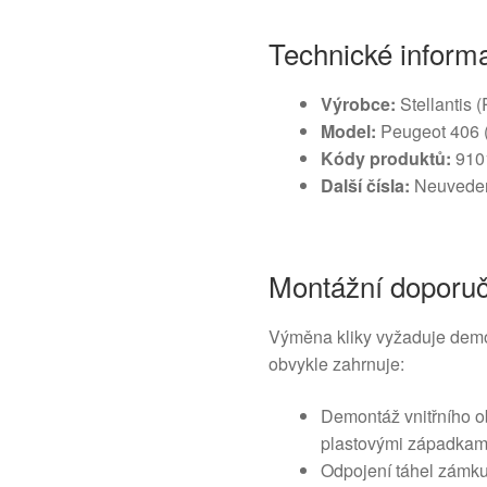
Technické inform
Výrobce:
Stellantis 
Model:
Peugeot 406 (
Kódy produktů:
910
Další čísla:
Neuvede
Montážní doporu
Výměna kliky vyžaduje demon
obvykle zahrnuje:
Demontáž vnitřního o
plastovými západkami
Odpojení táhel zámku