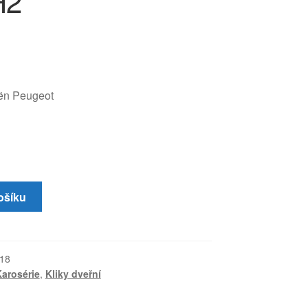
H2
oën Peugeot
ošíku
18
arosérie
,
Kliky dveřní