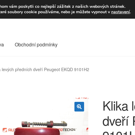
9,-Kč
Volejte p
om vám poskytli co nejlepší zážitek z našich webových stránek.
teré soubory cookie používáme, nebo je můžete vypnout v
nastavení
.
va
Obchodní podmínky
va
Kontakt
Košík
Můj účet
O nás
Obchodní podmínky
a levých předních dveří Peugeot EKQD 9101H2
Reklamace
Reklamační řád
Vrakoviště Citroën
Klika 
dveří
🔍