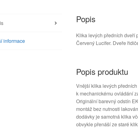
množství
Popis
is
Klika levých předních dveří
í informace
Červený Lucifer. Dveře řidič
Popis produktu
Vnější klika levých předních
k mechanickému ovládání zám
Originální barevný odstín E
montáž bez nutnosti lakován
dodávky je samotná klika v
obvykle přenáší ze staré kli