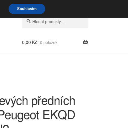
o-pá 9-16 704 494 494
Souhlasím
Hledat:
Hledat
0,00
Kč
0 položek
levých předních
 Peugeot EKQD