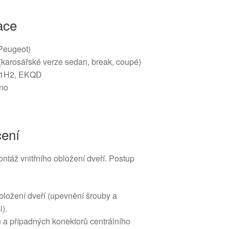
ace
(Peugeot)
karosářské verze sedan, break, coupé)
1H2, EKQD
no
čení
táž vnitřního obložení dveří. Postup
bložení dveří (upevnění šrouby a
).
 a případných konektorů centrálního