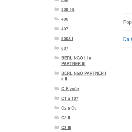
308 T9
406
Pop
407
5008 I
Dalš
607
BERLINGO III a
PARTNER III
BERLINGO PARTNER I
a II
C-Elysée
C1 a 107
C2 a C3
C3 II
C3 III