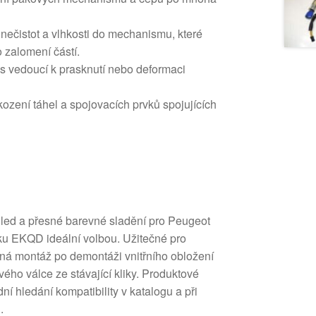
nečistot a vlhkosti do mechanismu, které
 zalomení částí.
s vedoucí k prasknutí nebo deformaci
ození táhel a spojovacích prvků spojujících
hled a přesné barevné sladění pro Peugeot
aku EKQD ideální volbou. Užitečné pro
dná montáž po demontáži vnitřního obložení
ho válce ze stávající kliky. Produktové
hledání kompatibility v katalogu a při
.