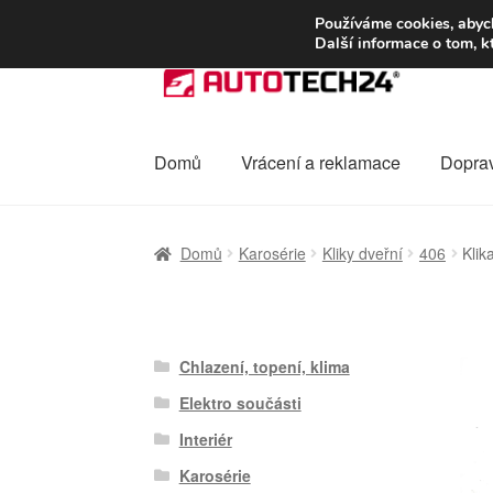
DOPRAVA od 13
Používáme cookies, abych
Další informace o tom, k
Přeskočit
Přejít
na
k
navigaci
obsahu
webu
Domů
Vrácení a reklamace
Dopra
Úvodní stránka
Celosvětová doprava
Dopra
Domů
Karosérie
Kliky dveřní
406
Klik
Ochrana osobních údajů
Platby
Pokladna
Chlazení, topení, klima
Elektro součásti
Interiér
Karosérie