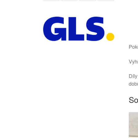
Poku
Vyhr
Díly
dob
So