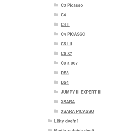
C3 Picasso
C4
C4 II
C4 PICASSO
C5 I II
C5 X7
C8 a 807
DS3
DS4
JUMPY III EXPERT III
XSARA
XSARA PICASSO
Lišty dveřní
Madla zadních dveří