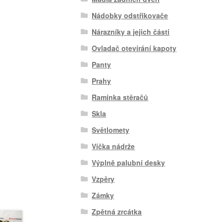
Nádobky odstřikovače
Nárazníky a jejich části
Ovladač otevírání kapoty
Panty
Prahy
Ramínka stěračů
Skla
Světlomety
Víčka nádrže
Výplně palubní desky
Vzpěry
Zámky
Zpětná zrcátka