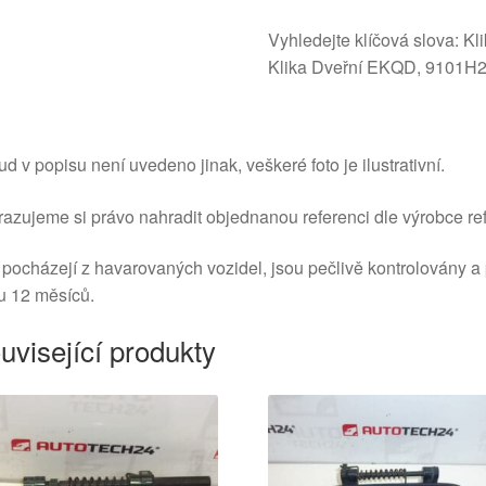
Vyhledejte klíčová slova: K
Klika Dveřní EKQD, 9101H2, 
d v popisu není uvedeno jinak, veškeré foto je ilustrativní.
azujeme si právo nahradit objednanou referenci dle výrobce ref
 pocházejí z havarovaných vozidel, jsou pečlivě kontrolovány a
u 12 měsíců.
uvisející produkty