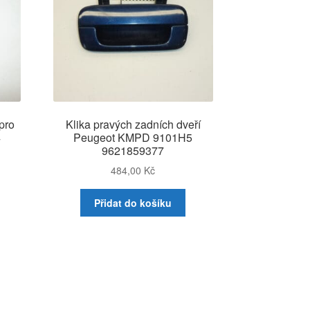
pro
Klika pravých zadních dveří
4
Peugeot KMPD 9101H5
9621859377
484,00
Kč
Přidat do košíku