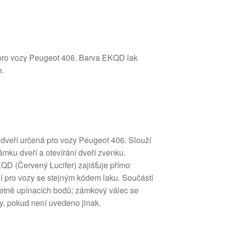
 pro vozy Peugeot 406. Barva EKQD lak
e.
 dveří určená pro vozy Peugeot 406. Slouží
ku dveří a otevírání dveří zvenku.
KQD (Červený Lucifer) zajišťuje přímo
í pro vozy se stejným kódem laku. Součástí
četně upínacích bodů; zámkový válec se
ky, pokud není uvedeno jinak.