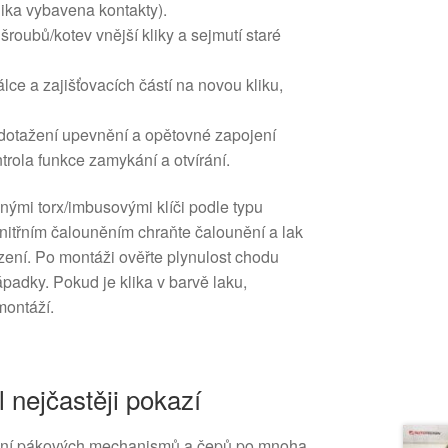
ika vybavena kontakty).
roubů/kotev vnější kliky a sejmutí staré
e a zajišťovacích částí na novou kliku,
 dotažení upevnění a opětovné zapojení
ntrola funkce zamykání a otvírání.
nými torx/imbusovými klíči podle typu
vnitřním čalouněním chraňte čalounění a lak
zení. Po montáži ověřte plynulost chodu
adky. Pokud je klika v barvě laku,
montáží.
l nejčastěji pokazí
ení pákových mechanismů a čepů po mnoha