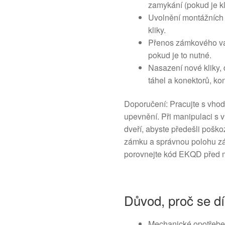
zamykání (pokud je kl
Uvolnění montážních š
kliky.
Přenos zámkového válc
pokud je to nutné.
Nasazení nové kliky,
táhel a konektorů, ko
Doporučení: Pracujte s vhod
upevnění. Při manipulaci s 
dveří, abyste předešli poško
zámku a správnou polohu záp
porovnejte kód EKQD před 
Důvod, proč se dí
Mechanické opotřeb