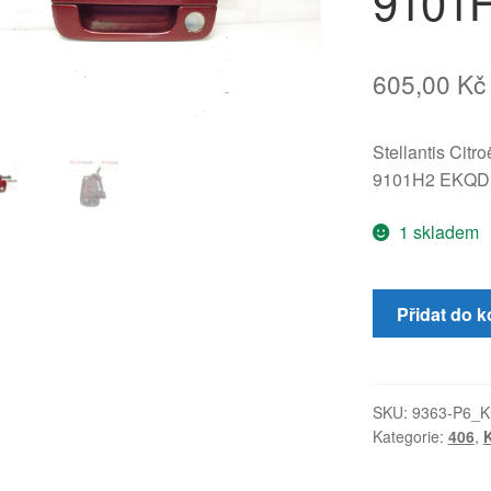
9101
605,00
Kč
Stellantis Citr
9101H2 EKQD
1 skladem
Klika
Přidat do k
levých
předních
dveří
Peugeot
SKU:
9363-P6_K
Kategorie:
406
,
K
EKQD
9101H2