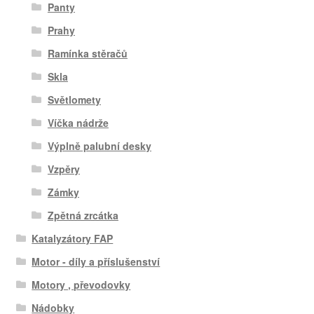
Panty
Prahy
Ramínka stěračů
Skla
Světlomety
Víčka nádrže
Výplně palubní desky
Vzpěry
Zámky
Zpětná zrcátka
Katalyzátory FAP
Motor - díly a příslušenství
Motory , převodovky
Nádobky