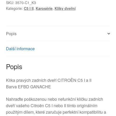
Citroën
SKU:
3570-C1_K3
Kategorie:
C5 I II
,
Karosérie
,
Kliky dveřní
C5
I
a
II
Popis
9631830977
9644270177
9101S8
Další informace
EFBD
množství
Popis
Klika pravých zadních dveří CITROËN C5 I a II
Barva EFBD GANACHE
Nahraďte poškozenou nebo nefunkční kličku zadních
dveří vašeho Citroën C5 I nebo II tímto originálním
použitým dílem, které zaručuje perfektní kompatibilitu a