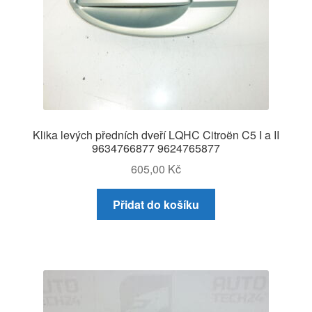
Klika levých předních dveří LQHC Citroën C5 I a II
9634766877 9624765877
605,00
Kč
Přidat do košíku