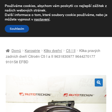
DOPRAVA od 139,-Kč
Používáme cookies, abychom vám poskytli co nejlepší zážitek z
našich webových stránek.
Volejte po-pá 9-16 704 494 494
Další informace o tom, které soubory cookie používáme, nebo je
můžete vypnout v
nastavení
.
Přeskočit
Přejít
Menu
Souhlasím
na
k
navigaci
obsahu
Úvodní stránka
webu
Domů
Karosérie
Kliky dveřní
C5 I II
Klika pravých
Celosvětová doprava
zadních dveří Citroën C5 I a II 9631830977 9644270177
9101S8 EFBD
Doprava
Kontakt
🔍
Košík
Můj účet