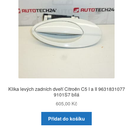
Klika levých zadních dveří Citroën C5 I a II 9631831077
9101S7 bílá
605,00
Kč
Přidat do košíku