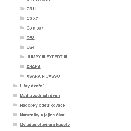
C5 I II
C5 X7
C8 a 807
DS3
DS4
JUMPY III EXPERT III
XSARA
XSARA PICASSO
Lišty dveřní
Madla zadních dveří
Nádobky odstřikovače
Nárazníky a jejich části
Ovladač otevírání kapoty