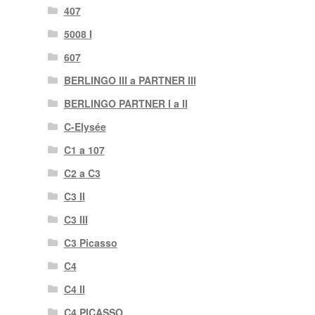
407
5008 I
607
BERLINGO III a PARTNER III
BERLINGO PARTNER I a II
C-Elysée
C1 a 107
C2 a C3
C3 II
C3 III
C3 Picasso
C4
C4 II
C4 PICASSO