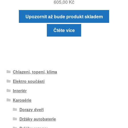
605,00
Kč
Upozornit až bude produkt skladem
Čtěte více
Chlazení, topení, klima
Elektro součásti
Interiér
Karosérie
Dorazy dveří
Držáky autobaterie