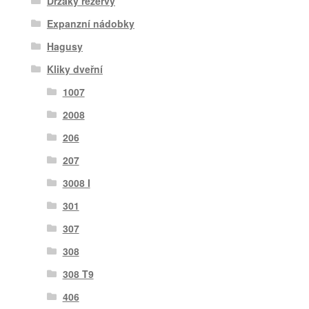
Držáky rezervy
Expanzní nádobky
Hagusy
Kliky dveřní
1007
2008
206
207
3008 I
301
307
308
308 T9
406