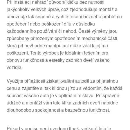
Při instalaci nahradí původní kličku bez nutnosti
jakýchkoliv velkých úprav, což zjednodušuje montáž a
umožňuje tak snadné a rychlé řešení běžného problému
opotřebení nebo poškození dílu v důsledku
každodenního používání či nehod. Časté výměny jsou
způsobeny přirozeným opotřebením mechanické části,
která při nevhodné manipulaci může vést k jejímu
poškození. Tento výrobek je ideálním řešením pro
obnovu funkčnosti a estetiky zadních dveří vašeho
vozidla.
Využijte příležitosti získat kvalitní autodíl za přijatelnou
cenu a zajistěte si tak klidnou jízdu s vědomím, že každá
součást vašeho auta je v optimálním stavu. Při správné
údržbě a montáži vám tato klika zadních dveří nabídne
dlouhodobou spokojenost a bezpečnou funkčnost.
Pokud v popisu není uvedeno jinak, veškeré foto je