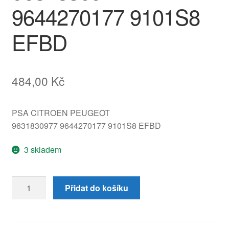
9644270177 9101S8
EFBD
484,00
Kč
PSA CITROEN PEUGEOT
9631830977 9644270177 9101S8 EFBD
3 skladem
Klika
Přidat do košíku
pravých
zadních
dveří