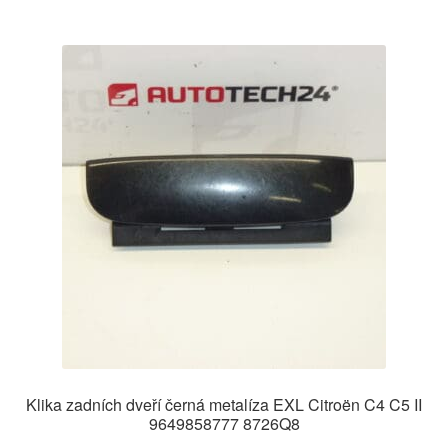
Klika zadních dveří černá metalíza EXL Citroën C4 C5 II
9649858777 8726Q8