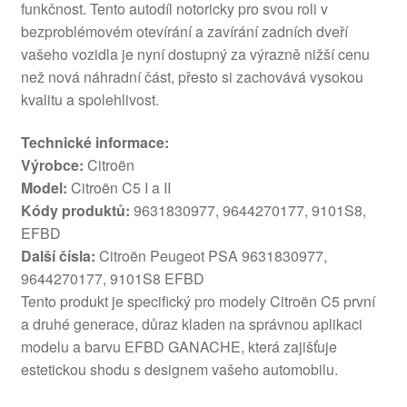
funkčnost. Tento autodíl notoricky pro svou roli v
bezproblémovém otevírání a zavírání zadních dveří
vašeho vozidla je nyní dostupný za výrazně nižší cenu
než nová náhradní část, přesto si zachovává vysokou
kvalitu a spolehlivost.
Technické informace:
Výrobce:
Citroën
Model:
Citroën C5 I a II
Kódy produktů:
9631830977, 9644270177, 9101S8,
EFBD
Další čísla:
Citroën Peugeot PSA 9631830977,
9644270177, 9101S8 EFBD
Tento produkt je specifický pro modely Citroën C5 první
a druhé generace, důraz kladen na správnou aplikaci
modelu a barvu EFBD GANACHE, která zajišťuje
estetickou shodu s designem vašeho automobilu.