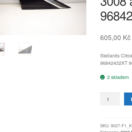
3008 
9684
605,00
Kč
Stellantis Citr
96842432XT 9
2 skladem
Kryt
před
pravým
zrcátkem
pro
SKU:
9027-F1_K