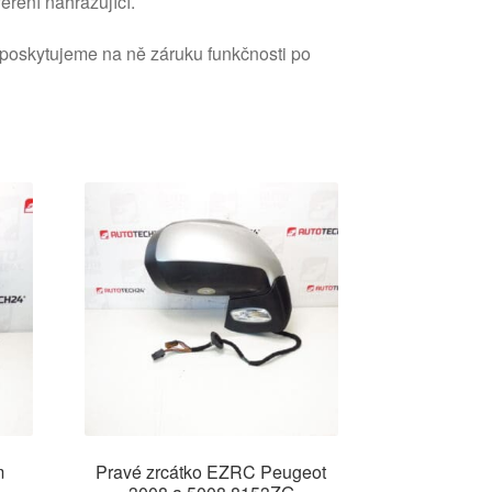
erení nahrazující.
 poskytujeme na ně záruku funkčnosti po
m
Pravé zrcátko EZRC Peugeot