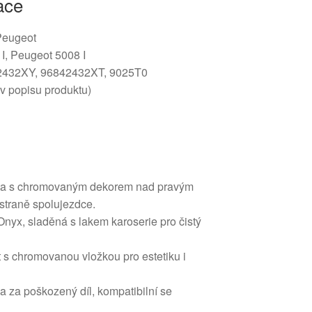
ace
 Peugeot
I, Peugeot 5008 I
42432XY, 96842432XT, 9025T0
 v popisu produktu)
šta s chromovaným dekorem nad pravým
straně spolujezdce.
nyx, sladěná s lakem karoserie pro čistý
t s chromovanou vložkou pro estetiku i
 za poškozený díl, kompatibilní se