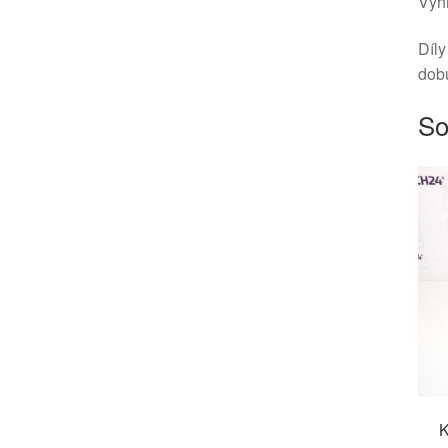
Vyhr
Díly
dob
So
K