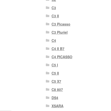
C3
C3 II
C3 Picasso
C3 Pluriel
C4
C4 II B7
C4 PICASSO
C5 I
C5 II
C5 X7
C8 807
DS4
XSARA