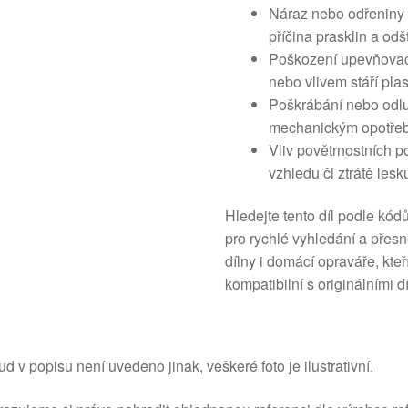
Náraz nebo odřeniny 
příčina prasklin a odšt
Poškození upevňovac
nebo vlivem stáří plas
Poškrábání nebo odl
mechanickým opotřebe
Vliv povětrnostních 
vzhledu či ztrátě lesk
Hledejte tento díl podle 
pro rychlé vyhledání a přes
dílny i domácí opraváře, kte
kompatibilní s originálními d
d v popisu není uvedeno jinak, veškeré foto je ilustrativní.