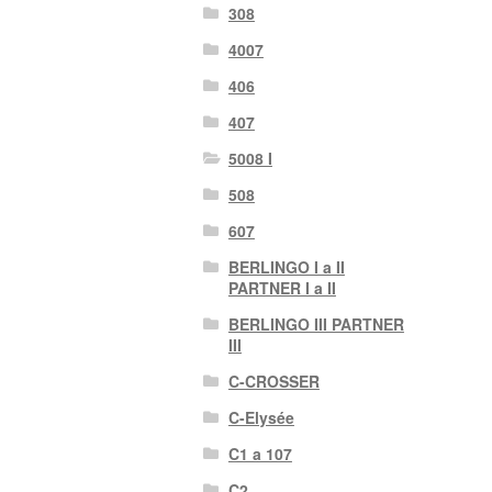
308
4007
406
407
5008 I
508
607
BERLINGO I a II
PARTNER I a II
BERLINGO III PARTNER
III
C-CROSSER
C-Elysée
C1 a 107
C2