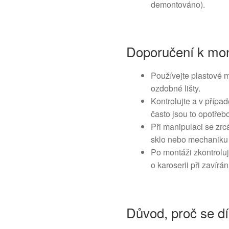
demontováno).
Doporučení k mon
Používejte plastové m
ozdobné lišty.
Kontrolujte a v přípa
často jsou to opotřeb
Při manipulaci se zrc
sklo nebo mechaniku 
Po montáži zkontroluj
o karoserii při zavírá
Důvod, proč se dí