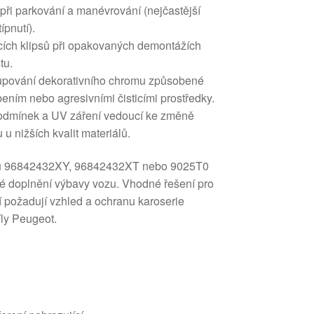
při parkování a manévrování (nejčastější
ípnutí).
ích klipsů při opakovaných demontážích
tu.
upování dekorativního chromu způsobené
ním nebo agresivními čisticími prostředky.
podmínek a UV záření vedoucí ke změně
u u nižších kvalit materiálů.
kódů 96842432XY, 96842432XT nebo 9025T0
né doplnění výbavy vozu. Vhodné řešení pro
ří požadují vzhled a ochranu karoserie
íly Peugeot.