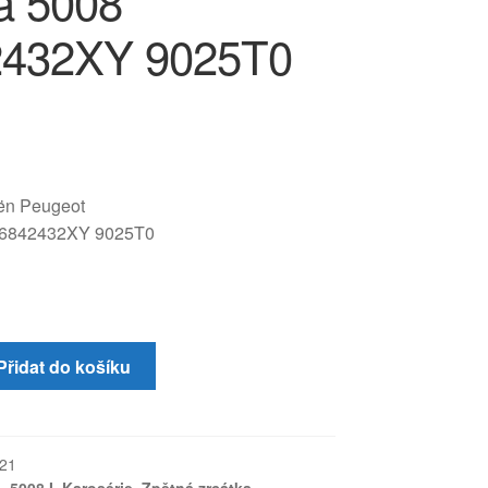
a 5008
2432XY 9025T0
oën Peugeot
6842432XY 9025T0
Přidat do košíku
21