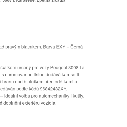
I
,
5008 I
,
Karosérie
,
Zpětná zrcátka
ad pravým blatníkem. Barva EXY – Černá
 zrcátkem určený pro vozy Peugeot 3008 I a
l s chromovanou lištou dodává karoserii
ní hranu nad blatníkem před oděrkami a
yhledáván podle kódů 96842432XY,
deální volba pro automechaniky i kutily,
né doplnění exteriéru vozidla.