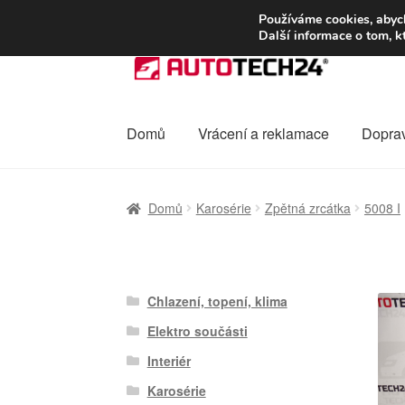
DOPRAVA od 13
Používáme cookies, abych
Další informace o tom, k
Přeskočit
Přejít
na
k
navigaci
obsahu
webu
Domů
Vrácení a reklamace
Dopra
Úvodní stránka
Celosvětová doprava
Dopra
Domů
Karosérie
Zpětná zrcátka
5008 I
Ochrana osobních údajů
Platby
Pokladna
Chlazení, topení, klima
Elektro součásti
Interiér
Karosérie