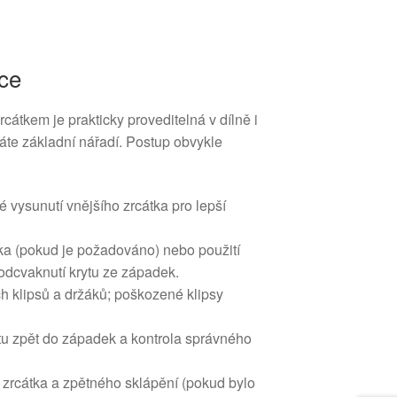
ce
átkem je prakticky proveditelná v dílně i
te základní nářadí. Postup obvykle
 vysunutí vnějšího zrcátka pro lepší
tka (pokud je požadováno) nebo použití
odcvaknutí krytu ze západek.
h klipsů a držáků; poškozené klipsy
u zpět do západek a kontrola správného
 zrcátka a zpětného sklápění (pokud bylo