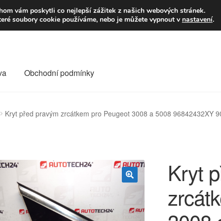
9,-Kč
Volejte p
om vám poskytli co nejlepší zážitek z našich webových stránek.
teré soubory cookie používáme, nebo je můžete vypnout v
nastavení
.
va
Obchodní podmínky
va
Kontakt
Košík
Můj účet
O nás
Obchodní podmínky
Kryt před pravým zrcátkem pro Peugeot 3008 a 5008 96842432XY 
Reklamace
Reklamační řád
Vrakoviště Citroën
Kryt 
zrcát
🔍