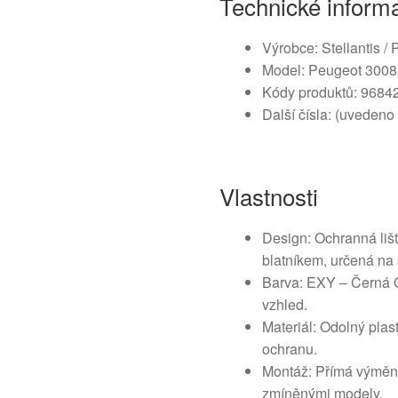
Technické inform
Výrobce: Stellantis /
Model: Peugeot 3008 
Kódy produktů: 968
Další čísla: (uvedeno
Vlastnosti
Design: Ochranná li
blatníkem, určená na 
Barva: EXY – Černá O
vzhled.
Materiál: Odolný plas
ochranu.
Montáž: Přímá výměna
zmíněnými modely.