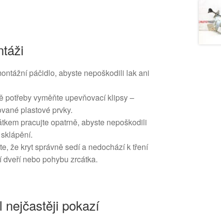
táži
ontážní páčidlo, abyste nepoškodili lak ani
dě potřeby vyměňte upevňovací klipsy –
ované plastové prvky.
átkem pracujte opatrně, abyste nepoškodili
sklápění.
te, že kryt správně sedí a nedochází k tření
ní dveří nebo pohybu zrcátka.
l nejčastěji pokazí