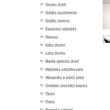
Dorazy dveří
Držáky autobaterie
Držáky rezervy
Expanzní nádobky
Hagusy
Kliky dveřní
Lišty dveřní
Madla zadních dveří
Nádobky odstřikovače
Nárazníky a jejich části
Ovladač otevírání kapoty
Panty
Prahy
Ramínka stěračů