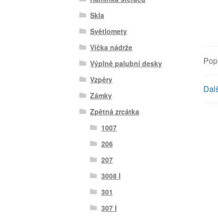
Skla
Světlomety
Víčka nádrže
Pop
Výplně palubní desky
Vzpěry
Dalš
Zámky
Zpětná zrcátka
1007
206
207
3008 I
301
307 I