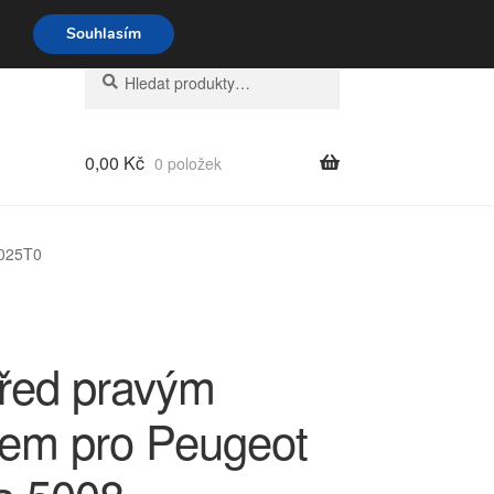
o-pá 9-16 704 494 494
Souhlasím
Hledat:
Hledat
0,00
Kč
0 položek
9025T0
před pravým
kem pro Peugeot