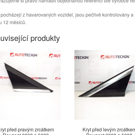
azujeme si právo nahradit objednanou referenci dle výrobce ref
 pocházejí z havarovaných vozidel, jsou pečlivě kontrolovány a
u 12 měsíců.
uvisející produkty
ryt před pravým zrcátkem
Kryt před levým zrcátke