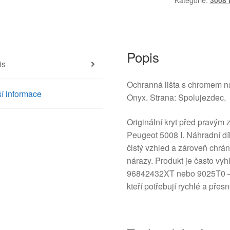
Kategorie:
3008 
Peugeot
3008
a
5008
96842432XY
Popis
is
9025T0
množství
Ochranná lišta s chromem n
í informace
Onyx. Strana: Spolujezdec.
Originální kryt před pravým
Peugeot 5008 I. Náhradní dí
čistý vzhled a zároveň chrá
nárazy. Produkt je často v
96842432XT nebo 9025T0 — i
kteří potřebují rychlé a přes