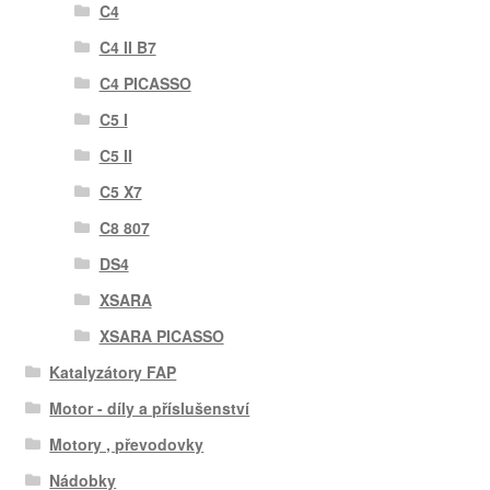
C4
C4 II B7
C4 PICASSO
C5 I
C5 II
C5 X7
C8 807
DS4
XSARA
XSARA PICASSO
Katalyzátory FAP
Motor - díly a příslušenství
Motory , převodovky
Nádobky