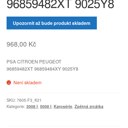
96859482XT 9025Y8
Upozornit až bude produkt skladem
968,00
Kč
PSA CITROEN PEUGEOT
96859482XT 96859484XY 9025Y8
Není skladem
SKU:
7605-F3_K21
Kategorie:
3008 I
,
5008 I
,
Karosérie
,
Zpětná zrcátka