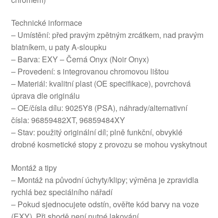
Technické informace
– Umístění: před pravým zpětným zrcátkem, nad pravým
blatníkem, u paty A-sloupku
– Barva: EXY – Černá Onyx (Noir Onyx)
– Provedení: s integrovanou chromovou lištou
– Materiál: kvalitní plast (OE specifikace), povrchová
úprava dle originálu
– OE/čísla dílu: 9025Y8 (PSA), náhrady/alternativní
čísla: 96859482XT, 96859484XY
– Stav: použitý originální díl; plně funkční, obvyklé
drobné kosmetické stopy z provozu se mohou vyskytnout
Montáž a tipy
– Montáž na původní úchyty/klipy; výměna je zpravidla
rychlá bez speciálního nářadí
– Pokud sjednocujete odstín, ověřte kód barvy na voze
(EXY). Při shodě není nutné lakování