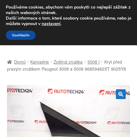
DOPRAVA od 139,-Kč
Používáme cookies, abychom vám poskytli co nejlepší zážitek z
našich webových stránek.
Volejte po-pá 9-16 704 494 494
Další informace o tom, které soubory cookie používáme, nebo je
můžete vypnout v
nastavení
.
Přeskočit
Přejít
Menu
Souhlasím
na
k
navigaci
obsahu
Úvodní stránka
webu
Domů
Karosérie
Zpětná zrcátka
5008 I
Kryt před
Celosvětová doprava
pravým zrcátkem Peugeot 3008 a 5008 96859482XT 9025Y8
Doprava
Kontakt
🔍
Košík
Můj účet