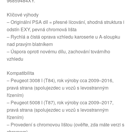
96859484XY.
Klíčové výhody
– Originální PSA díl = přesné lícování, shodná struktura i
odstín EXY, pevná chromová lišta
– Rychlá a čistá oprava vzhledu karoserie u A-sloupku
nad pravým blatníkem
– Úspora oproti novému dílu, zachování továrního
vzhledu
Kompatibilita
– Peugeot 3008 I (T84), rok výroby cca 2009–2016,
pravá strana (spolujezdec u vozů s levostranným
řízením)
– Peugeot 5008 I (T87), rok výroby cca 2009–2017,
pravá strana (spolujezdec u vozů s levostranným
řízením)
– Provedení s chromovou lištou (ověřte, zda máte verzi s
chromem)