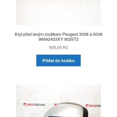
Kryt před levým zrcátkem Peugeot 3008 a 5008
96842433XY 9025T2
605,00
Kč
Přidat do košíku