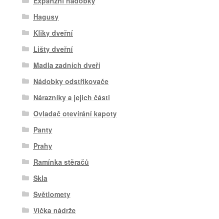
Expanzní nádobky
Hagusy
Kliky dveřní
Lišty dveřní
Madla zadních dveří
Nádobky odstřikovače
Nárazníky a jejich části
Ovladač otevírání kapoty
Panty
Prahy
Ramínka stěračů
Skla
Světlomety
Víčka nádrže