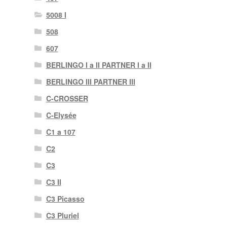
5008 I
508
607
BERLINGO I a II PARTNER I a II
BERLINGO III PARTNER III
C-CROSSER
C-Elysée
C1 a 107
C2
C3
C3 II
C3 Picasso
C3 Pluriel