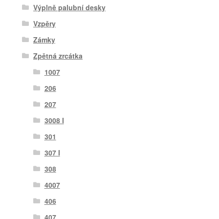
Výplně palubní desky
Vzpěry
Zámky
Zpětná zrcátka
1007
206
207
3008 I
301
307 I
308
4007
406
407