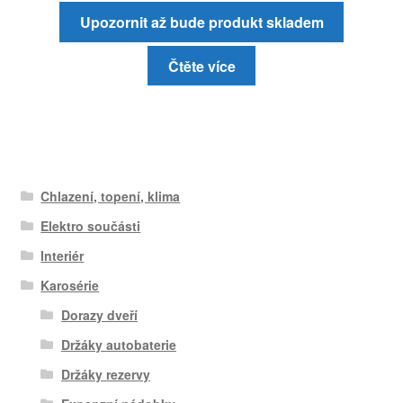
Upozornit až bude produkt skladem
Čtěte více
Chlazení, topení, klima
Elektro součásti
Interiér
Karosérie
Dorazy dveří
Držáky autobaterie
Držáky rezervy