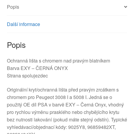
Popis
Další informace
Popis
Ochranná lišta s chromem nad pravým blatníkem
Barva EXY – ČERNÁ ONYX
Strana spolujezdec
Originální kryt/ochranná lišta před pravým zrcátkem s
chromem pro Peugeot 3008 I a 5008 I. Jedná se o
použitý OE díl PSA v barvě EXY – Černá Onyx, vhodný
pro rychlou výměnu prasklého nebo chybějícího krytu
bez nutnosti lakování (pokud máte stejný odstín). Typické
vyhledávací/objednací kódy: 9025Y8, 96859482XT,