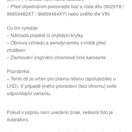
– Před objednáním porovnejte tvar a čísla dílu (9025Y8 /
96859482XT / 96859484XY) nebo ověřte dle VIN
Co tím vyřešíte
– Náhrada prasklé či chybějící krytky
– Obnova vzhledu a aerodynamiky v místě před
zrcátkem
– Zachování originální chromové linie karoserie
Poznámka
– Tento díl je určen pro pravou stranu (spolujezdec u
LHD). V případě jiného provedení (bez chromu) volte
odpovídající variantu.
Pokud v popisu není uvedeno jinak, veškeré foto je
ilustrativní.