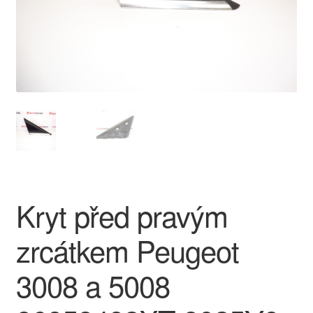
O nás
Obchodní podmínky
Ochrana osobních údajů
Platby
Pokladna
Kryt před pravým
Reklamace
zrcátkem Peugeot
Reklamační řád
3008 a 5008
Vrakoviště Citroën