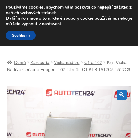
DOPRAVA od 139,-Kč
Používáme cookies, abychom vám poskytli co nejlepší zážitek z
našich webových stránek.
Volejte po-pá 9-16 704 494 494
Další informace o tom, které soubory cookie používáme, nebo je
můžete vypnout v
nastavení
.
Přeskočit
Přejít
Menu
Souhlasím
na
k
navigaci
obsahu
Úvodní stránka
webu
Domů
Karosérie
Víčka nádrže
C1 a 107
Kryt Víčka
Celosvětová doprava
Nádrže Červené Peugeot 107 Citroën C1 KTB 1517C5 1517C9
Doprava
Kontakt
🔍
Košík
Můj účet