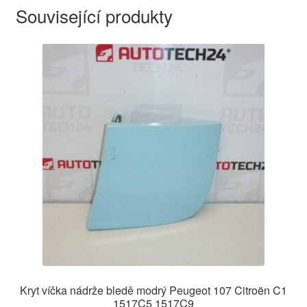
Související produkty
Kryt víčka nádrže bledě modrý Peugeot 107 Citroën C1
1517C5 1517C9