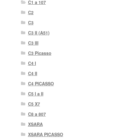
C1 a 107
C2
C3
C3 II (A51)
C3 III
C3 Picasso
C4 I
C4 II
C4 PICASSO
C5 I a II
C5 X7
C8 a 807
XSARA
XSARA PICASSO