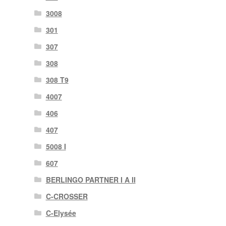
3008
301
307
308
308 T9
4007
406
407
5008 I
607
BERLINGO PARTNER I A II
C-CROSSER
C-Elysée