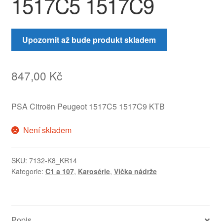
1517C5 1517C9
Upozornit až bude produkt skladem
847,00
Kč
PSA Citroën Peugeot 1517C5 1517C9 KTB
Není skladem
SKU:
7132-K8_KR14
Kategorie:
C1 a 107
,
Karosérie
,
Víčka nádrže
Popis