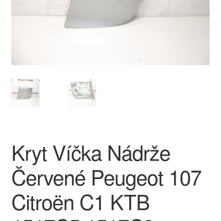
O nás
Obchodní podmínky
Ochrana osobních údajů
Platby
Pokladna
Kryt Víčka Nádrže
Reklamace
Červené Peugeot 107
Reklamační řád
Citroën C1 KTB
Vrakoviště Citroën