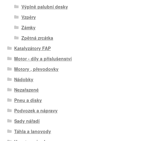
Výplně palubní desky
Vzpěry
Zámky
Zpětná zrcátka
Katalyzátory FAP
Motor - díly a příslušenství
Motory , převodovky
Nádobky
Nezařazené
Pneu a disky
Podvozek a nápravy
Sady nářadí
Táhla a lanovody