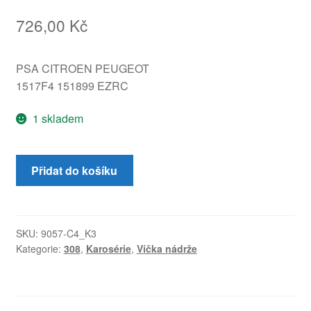
726,00
Kč
PSA CITROEN PEUGEOT
1517F4 151899 EZRC
1 skladem
Kryt
Přidat do košíku
víčka
nádrže
Peugeot
308
SKU:
9057-C4_K3
Kategorie:
308
,
Karosérie
,
Víčka nádrže
EZRC
1517F4
151899
množství