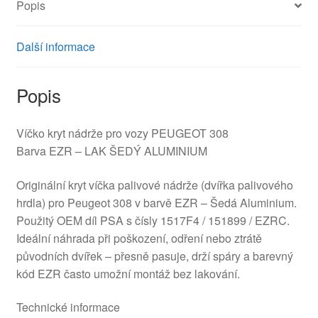
Popis
Další informace
Popis
Víčko kryt nádrže pro vozy PEUGEOT 308
Barva EZR – LAK ŠEDÝ ALUMINIUM
Originální kryt víčka palivové nádrže (dvířka palivového
hrdla) pro Peugeot 308 v barvě EZR – Šedá Aluminium.
Použitý OEM díl PSA s čísly 1517F4 / 151899 / EZRC.
Ideální náhrada při poškození, odření nebo ztrátě
původních dvířek – přesně pasuje, drží spáry a barevný
kód EZR často umožní montáž bez lakování.
Technické informace