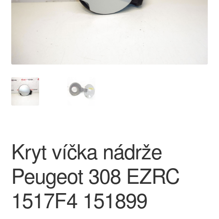
O nás
Obchodní podmínky
Ochrana osobních údajů
Platby
Pokladna
Kryt víčka nádrže
Reklamace
Peugeot 308 EZRC
Reklamační řád
1517F4 151899
Vrakoviště Citroën