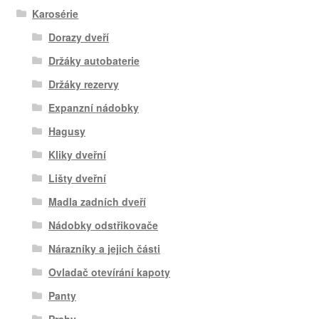
Karosérie
Dorazy dveří
Držáky autobaterie
Držáky rezervy
Expanzní nádobky
Hagusy
Kliky dveřní
Lišty dveřní
Madla zadních dveří
Nádobky odstřikovače
Nárazníky a jejich části
Ovladač otevírání kapoty
Panty