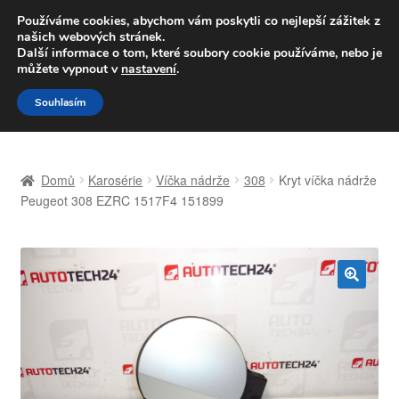
DOPRAVA od 139,-Kč
Používáme cookies, abychom vám poskytli co nejlepší zážitek z
našich webových stránek.
Volejte po-pá 9-16 704 494 494
Další informace o tom, které soubory cookie používáme, nebo je
můžete vypnout v
nastavení
.
Přeskočit
Přejít
Menu
Souhlasím
na
k
navigaci
obsahu
Úvodní stránka
webu
Domů
Karosérie
Víčka nádrže
308
Kryt víčka nádrže
Celosvětová doprava
Peugeot 308 EZRC 1517F4 151899
Doprava
Kontakt
🔍
Košík
Můj účet