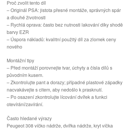
Proč zvolit tento díl
– Originál PSA: jistota přesné montáže, správných spár
a dlouhé životnosti
– Rychlá oprava: často bez nutnosti lakování díky shodě
barvy EZR
– Úspora nákladů: kvalitní použitý díl za zlomek ceny
nového
Montážní tipy
– Před montáží porovnejte tvar, úchyty a čísla dílů s
původním kusem.
– Zkontrolujte pant a dorazy; případné plastové západky
nacvakávejte s citem, aby nedošlo k prasknutí.
– Po osazení zkontrolujte lícování dvířek a funkci
otevírání/zavírání.
Často hledané výrazy
Peugeot 308 víčko nádrže, dvířka nádrže, kryt víčka