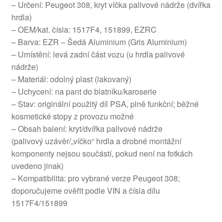
– Určení: Peugeot 308, kryt víčka palivové nádrže (dvířka
hrdla)
– OEM/kat. čísla: 1517F4, 151899, EZRC
– Barva: EZR – Šedá Aluminium (Gris Aluminium)
– Umístění: levá zadní část vozu (u hrdla palivové
nádrže)
– Materiál: odolný plast (lakovaný)
– Uchycení: na pant do blatníku/karoserie
– Stav: originální použitý díl PSA, plně funkční; běžné
kosmetické stopy z provozu možné
– Obsah balení: kryt/dvířka palivové nádrže
(palivový uzávěr/„víčko“ hrdla a drobné montážní
komponenty nejsou součástí, pokud není na fotkách
uvedeno jinak)
– Kompatibilita: pro vybrané verze Peugeot 308;
doporučujeme ověřit podle VIN a čísla dílu
1517F4/151899