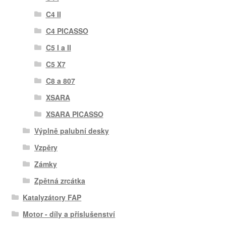
C4 II
C4 PICASSO
C5 I a II
C5 X7
C8 a 807
XSARA
XSARA PICASSO
Výplně palubní desky
Vzpěry
Zámky
Zpětná zrcátka
Katalyzátory FAP
Motor - díly a příslušenství