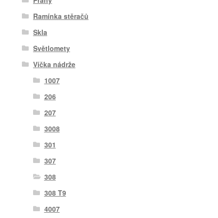
Prahy
Ramínka stěračů
Skla
Světlomety
Víčka nádrže
1007
206
207
3008
301
307
308
308 T9
4007