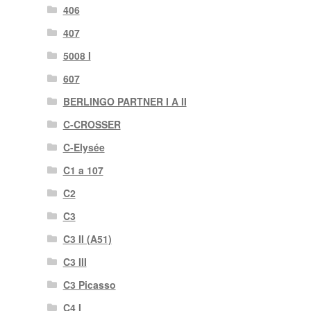
406
407
5008 I
607
BERLINGO PARTNER I A II
C-CROSSER
C-Elysée
C1 a 107
C2
C3
C3 II (A51)
C3 III
C3 Picasso
C4 I