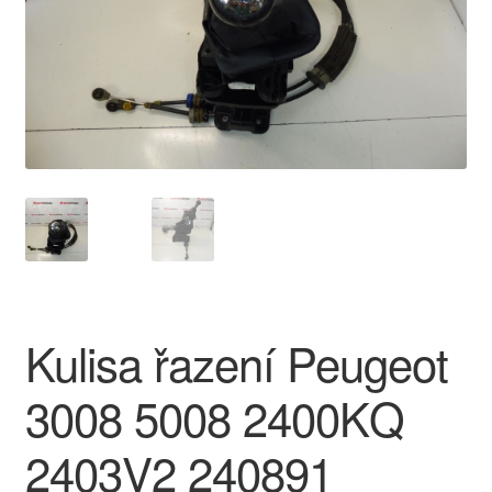
O nás
Obchodní podmínky
Ochrana osobních údajů
Platby
Pokladna
Reklamace
Kulisa řazení Peugeot
Reklamační řád
3008 5008 2400KQ
Vrakoviště Citroën
2403V2 240891