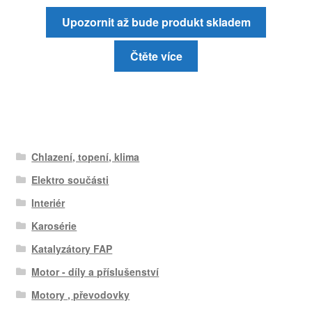
Upozornit až bude produkt skladem
Čtěte více
Chlazení, topení, klima
Elektro součásti
Interiér
Karosérie
Katalyzátory FAP
Motor - díly a příslušenství
Motory , převodovky