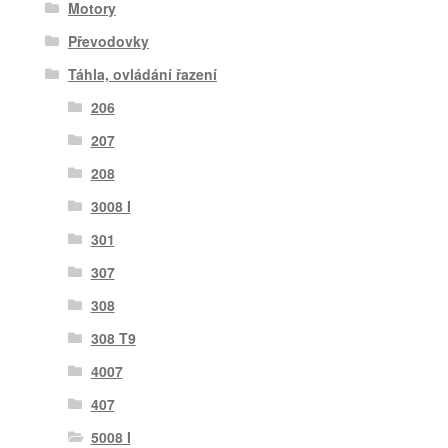
Motory
Převodovky
Táhla, ovládání řazení
206
207
208
3008 I
301
307
308
308 T9
4007
407
5008 I