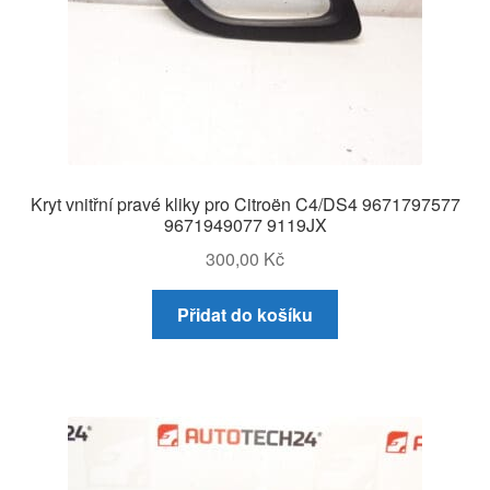
Kryt vnitřní pravé kliky pro Citroën C4/DS4 9671797577
9671949077 9119JX
300,00
Kč
Přidat do košíku