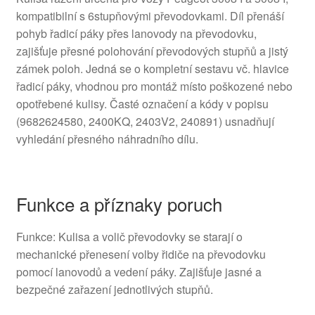
kompatibilní s 6stupňovými převodovkami. Díl přenáší
pohyb řadicí páky přes lanovody na převodovku,
zajišťuje přesné polohování převodových stupňů a jistý
zámek poloh. Jedná se o kompletní sestavu vč. hlavice
řadicí páky, vhodnou pro montáž místo poškozené nebo
opotřebené kulisy. Časté označení a kódy v popisu
(9682624580, 2400KQ, 2403V2, 240891) usnadňují
vyhledání přesného náhradního dílu.
Funkce a příznaky poruch
Funkce: Kulisa a volič převodovky se starají o
mechanické přenesení volby řidiče na převodovku
pomocí lanovodů a vedení páky. Zajišťuje jasné a
bezpečné zařazení jednotlivých stupňů.