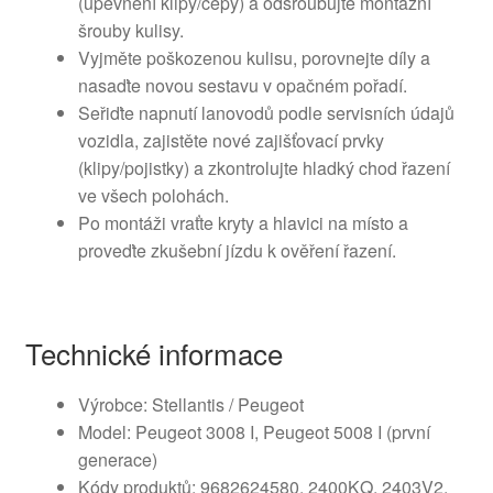
(upevnění klipy/čepy) a odšroubujte montážní
šrouby kulisy.
Vyjměte poškozenou kulisu, porovnejte díly a
nasaďte novou sestavu v opačném pořadí.
Seřiďte napnutí lanovodů podle servisních údajů
vozidla, zajistěte nové zajišťovací prvky
(klipy/pojistky) a zkontrolujte hladký chod řazení
ve všech polohách.
Po montáži vraťte kryty a hlavici na místo a
proveďte zkušební jízdu k ověření řazení.
Technické informace
Výrobce: Stellantis / Peugeot
Model: Peugeot 3008 I, Peugeot 5008 I (první
generace)
Kódy produktů: 9682624580, 2400KQ, 2403V2,