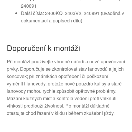
240891
Další čísla: 2400KQ, 2403V2, 240891 (uváděná v
dokumentaci a popisech dílu)
Doporučení k montáži
Při montáži používejte vhodné nářadí a nové upevňovací
prvky. Doporučuje se zkontrolovat stav lanovodů a jejich
koncovek; při známkách opotřebení či poškození
vyměnit i lanovody, protože nové pouzdro kulisy a staré
lanovody mohou rychle způsobit opětovné problémy.
Mazání kluzných míst a kontrola vedení proti vniknutí
vlhkosti prodlouží životnost. Po montáži důkladně
otestujte chod řazení v klidu i během zkušební jízdy.