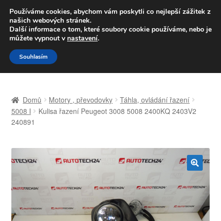
DOPRAVA od 139,-Kč
Používáme cookies, abychom vám poskytli co nejlepší zážitek z
našich webových stránek.
Volejte po-pá 9-16 704 494 494
Další informace o tom, které soubory cookie používáme, nebo je
můžete vypnout v
nastavení
.
Přeskočit
Přejít
Menu
Souhlasím
na
k
navigaci
obsahu
Úvodní stránka
webu
Domů
Motory , převodovky
Táhla, ovládání řazení
Celosvětová doprava
5008 I
Kulisa řazení Peugeot 3008 5008 2400KQ 2403V2
240891
Doprava
Kontakt
🔍
Košík
Můj účet