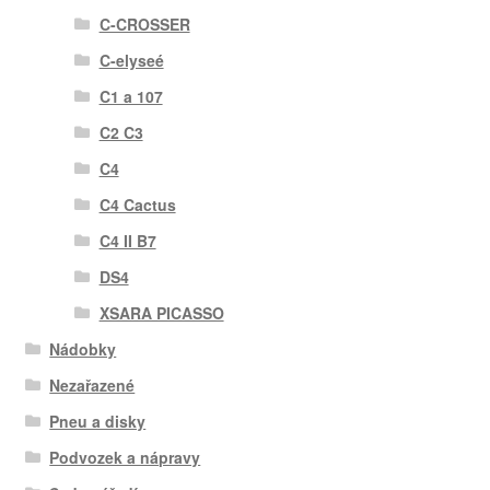
C-CROSSER
C-elyseé
C1 a 107
C2 C3
C4
C4 Cactus
C4 II B7
DS4
XSARA PICASSO
Nádobky
Nezařazené
Pneu a disky
Podvozek a nápravy