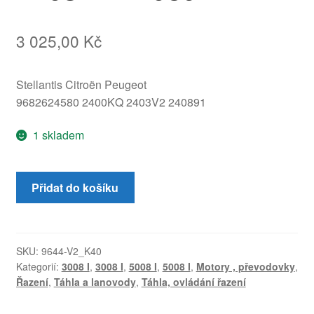
3 025,00
Kč
Stellantis Citroën Peugeot
9682624580 2400KQ 2403V2 240891
1 skladem
Kulisa
Přidat do košíku
řazení
Peugeot
3008
5008
SKU:
9644-V2_K40
Kategorií:
3008 I
,
3008 I
,
5008 I
,
5008 I
,
Motory , převodovky
,
2400KQ
Řazení
,
Táhla a lanovody
,
Táhla, ovládání řazení
2403V2
240891