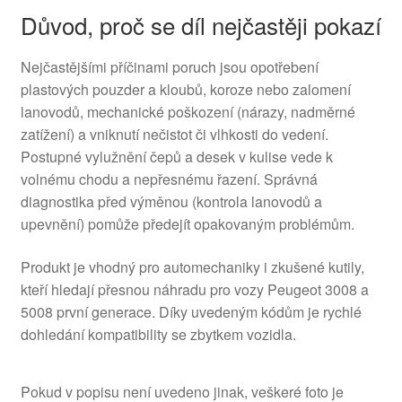
Důvod, proč se díl nejčastěji pokazí
Nejčastějšími příčinami poruch jsou opotřebení
plastových pouzder a kloubů, koroze nebo zalomení
lanovodů, mechanické poškození (nárazy, nadměrné
zatížení) a vniknutí nečistot či vlhkosti do vedení.
Postupné vylužnění čepů a desek v kulise vede k
volnému chodu a nepřesnému řazení. Správná
diagnostika před výměnou (kontrola lanovodů a
upevnění) pomůže předejít opakovaným problémům.
Produkt je vhodný pro automechaniky i zkušené kutily,
kteří hledají přesnou náhradu pro vozy Peugeot 3008 a
5008 první generace. Díky uvedeným kódům je rychlé
dohledání kompatibility se zbytkem vozidla.
Pokud v popisu není uvedeno jinak, veškeré foto je