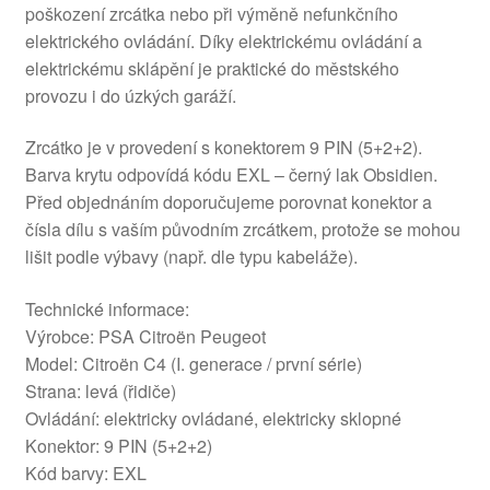
poškození zrcátka nebo při výměně nefunkčního
elektrického ovládání. Díky elektrickému ovládání a
elektrickému sklápění je praktické do městského
provozu i do úzkých garáží.
Zrcátko je v provedení s konektorem 9 PIN (5+2+2).
Barva krytu odpovídá kódu EXL – černý lak Obsidien.
Před objednáním doporučujeme porovnat konektor a
čísla dílu s vaším původním zrcátkem, protože se mohou
lišit podle výbavy (např. dle typu kabeláže).
Technické informace:
Výrobce: PSA Citroën Peugeot
Model: Citroën C4 (I. generace / první série)
Strana: levá (řidiče)
Ovládání: elektricky ovládané, elektricky sklopné
Konektor: 9 PIN (5+2+2)
Kód barvy: EXL