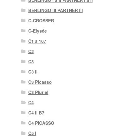
BERLINGO I a II PARTNER I a II
BERLINGO III PARTNER III
C-CROSSER
C-Elysée
C1 a 107
C2
C3
C3 II
C3 Picasso
C3 Pluriel
C4
C4 II B7
C4 PICASSO
C5 I