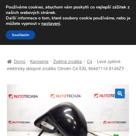
DOPRAVA od 139,-Kč
Používáme cookies, abychom vám poskytli co nejlepší zážitek z
našich webových stránek.
Volejte po-pá 9-16 704 494 494
Další informace o tom, které soubory cookie používáme, nebo je
můžete vypnout v
nastavení
.
Přeskočit
Přejít
Menu
Souhlasím
na
k
navigaci
obsahu
Úvodní stránka
webu
Domů
Karosérie
Zpětná zrcátka
C4
Levé zpětné
Celosvětová doprava
elektricky sklopné zrcátko Citroën C4 EXL 96467114 8149ZY
Doprava
Kontakt
🔍
Košík
Můj účet