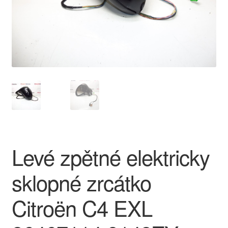
O nás
Obchodní podmínky
Ochrana osobních údajů
Platby
Pokladna
Levé zpětné elektricky
Reklamace
sklopné zrcátko
Reklamační řád
Citroën C4 EXL
Vrakoviště Citroën