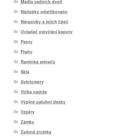
Madla zadních dveří
Nádobky odstřikovače
Nárazníky a jejich části
Ovladač otevírání kapoty
Panty
Prahy
Ramínka stěračů
Skla
Světlomety
Víčka nádrže
Výplně palubní desky
Vzpěry
Zámky
Zpětná zrcátka