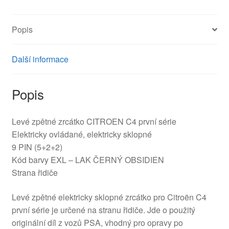
EXL
96467114
Popis
8149ZY
množství
Další informace
Popis
Levé zpětné zrcátko CITROEN C4 první série
Elektricky ovládané, elektricky sklopné
9 PIN (5+2+2)
Kód barvy EXL – LAK ČERNÝ OBSIDIEN
Strana řidiče
Levé zpětné elektricky sklopné zrcátko pro Citroën C4
první série je určené na stranu řidiče. Jde o použitý
originální díl z vozů PSA, vhodný pro opravy po