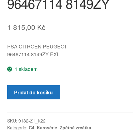
96467114 8149ZY
1 815,00
Kč
PSA CITROEN PEUGEOT
96467114 8149ZY EXL
1 skladem
Levé
Přidat do košíku
zpětné
elektricky
sklopné
zrcátko
SKU:
9182-Z1_K22
Kategorie:
C4
,
Karosérie
,
Zpětná zrcátka
Citroën
C4