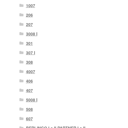
1007
206
207
3008 I
301
307 I
308
4007
406
407
5008 I
508
607