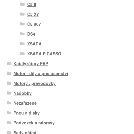
C5 II
C5 X7
C8 807
DS4
XSARA
XSARA PICASSO
Katalyzátory FAP
Motor - díly a příslušenství
Motory , převodovky
Nádobky
Nezařazené
Pneu a disky
Podvozek a nápravy
Sady nářadí