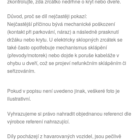
zkontrolujte, zda zrcátko nedrhne o kryt nebo dveře.
Důvod, proč se díl nejčastěji pokazí:
Nejčastější příčinou bývá mechanické poškození
(kontakt při parkování, náraz) a následně prasknutí
držáku nebo krytu. U elektricky sklopných zrcátek se
také často opotřebuje mechanismus sklápění
(převody/motorek) nebo dojde k poruše kabeláže v
ohybu u dveří, což se projeví nefunkčním sklápěním či
seřizováním.
Pokud v popisu není uvedeno jinak, veškeré foto je
ilustrativní.
Vyhrazujeme si právo nahradit objednanou referenci dle
výrobce referení nahrazující.
Díly pocházejí z havarovaných vozidel, jsou pečlivě