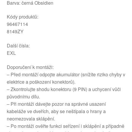
Barva: černá Obsidien
Kódy produktů:
96467114
8149ZY
Další čísla:
EXL
Doporučení k montáži:
– Před montáží odpojte akumulátor (snížíte riziko chyby v
elektrice a poškození konektorů).
– Zkontrolujte shodu konektoru (9 PIN) a uchycení vůči
původnímu dílu.
– Při montáži dávejte pozor na správné usazení
kabeláže ve dveřích, aby se neštípala o hrany a
neomezovala sklápění.
– Po montáži ověřte funkci seřízení i sklápění a případně