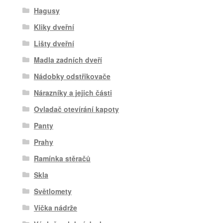
Hagusy
Kliky dveřní
Lišty dveřní
Madla zadních dveří
Nádobky odstřikovače
Nárazníky a jejich části
Ovladač otevírání kapoty
Panty
Prahy
Ramínka stěračů
Skla
Světlomety
Víčka nádrže