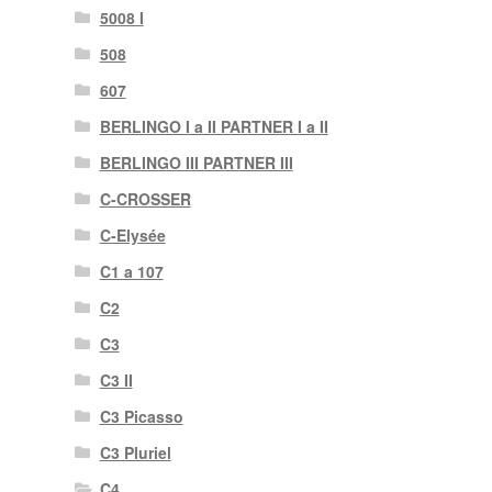
5008 I
508
607
BERLINGO I a II PARTNER I a II
BERLINGO III PARTNER III
C-CROSSER
C-Elysée
C1 a 107
C2
C3
C3 II
C3 Picasso
C3 Pluriel
C4