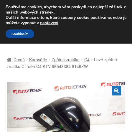
DOPRAVA od 139,-Kč
Používáme cookies, abychom vám poskytli co nejlepší zážitek z
našich webových stránek.
Volejte po-pá 9-16 704 494 494
Další informace o tom, které soubory cookie používáme, nebo je
můžete vypnout v
nastavení
.
Přeskočit
Přejít
Menu
Souhlasím
na
k
navigaci
obsahu
Úvodní stránka
webu
Domů
Karosérie
Zpětná zrcátka
C4
Levé zpětné
Celosvětová doprava
zrcátko Citroën C4 KTV 96548384 8149ZW
Doprava
Kontakt
🔍
Košík
Můj účet