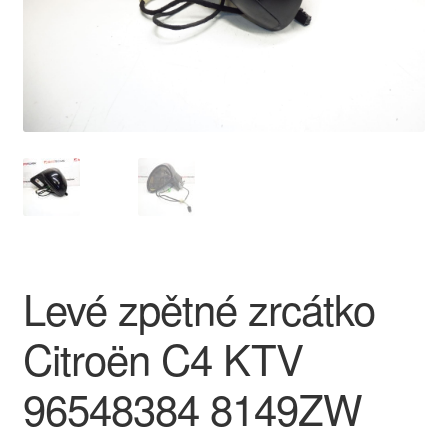
O nás
Obchodní podmínky
Ochrana osobních údajů
Platby
Pokladna
Levé zpětné zrcátko
Reklamace
Citroën C4 KTV
Reklamační řád
96548384 8149ZW
Vrakoviště Citroën