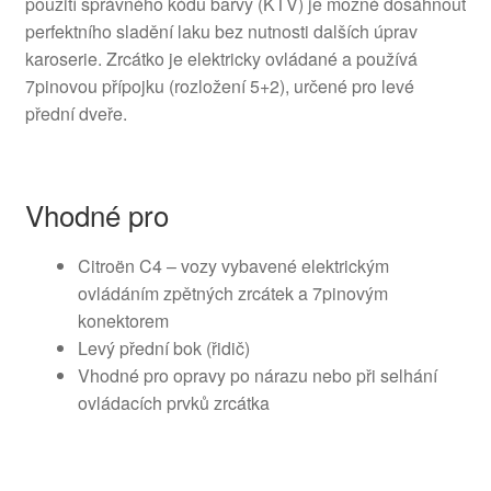
použití správného kódu barvy (KTV) je možné dosáhnout
perfektního sladění laku bez nutnosti dalších úprav
karoserie. Zrcátko je elektricky ovládané a používá
7pinovou přípojku (rozložení 5+2), určené pro levé
přední dveře.
Vhodné pro
Citroën C4 – vozy vybavené elektrickým
ovládáním zpětných zrcátek a 7pinovým
konektorem
Levý přední bok (řidič)
Vhodné pro opravy po nárazu nebo při selhání
ovládacích prvků zrcátka