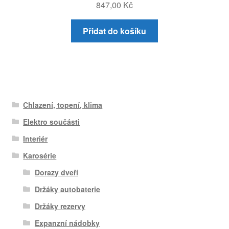
847,00
Kč
Přidat do košíku
Chlazení, topení, klima
Elektro součásti
Interiér
Karosérie
Dorazy dveří
Držáky autobaterie
Držáky rezervy
Expanzní nádobky