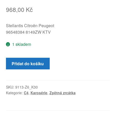
968,00
Kč
Stellantis Citroën Peugeot
96548384 8149ZW KTV
1 skladem
Levé
Přidat do košíku
zpětné
zrcátko
Citroën
C4
SKU:
9113-Z6_K30
Kategorie:
C4
,
Karosérie
,
Zpětná zrcátka
KTV
96548384
8149ZW
množství