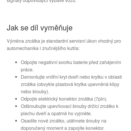
signály odpovídající výbavě vozu.
Jak se díl vyměňuje
Výměna zrcátka je standardní servisní úkon vhodný pro
automechanika i zručnějšího kutila:
Odpojte negativní svorku baterie před zahájením
práce.
Demontujte vnitřní kryt dveří nebo krytku v oblasti
zrcátka (obvykle plastová krytka upevněná klipy
nebo šrouby).
Odpojte elektrický konektor zrcátka (7pin).
Odšroubujte upevňovací šrouby držící zrcátko k
plechu dveří a opatrně ho vyjměte.
Osadíte nové zrcátko, utáhnete šrouby na
doporučený moment a zapojíte konektor.