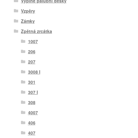
Výplně palubní desky
Vzpěry
Zámky
Zpětná zrcátka
1007
206
207
3008 I
301
307 I
308
4007
406
407