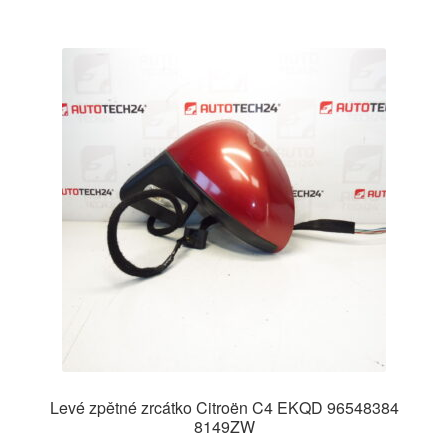
Levé zpětné zrcátko Citroën C4 EKQD 96548384
8149ZW