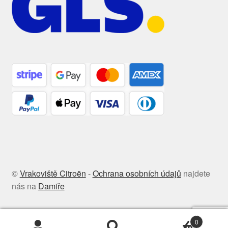
©
Vrakoviště Citroën
-
Ochrana osobních údajů
najdete
nás na
Damiře
0
Hledat:
Hledat