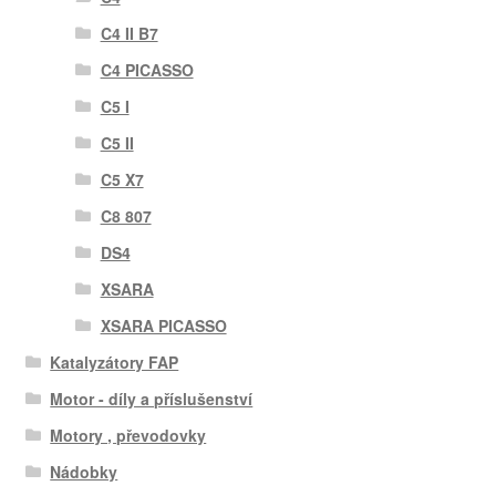
C4 II B7
C4 PICASSO
C5 I
C5 II
C5 X7
C8 807
DS4
XSARA
XSARA PICASSO
Katalyzátory FAP
Motor - díly a příslušenství
Motory , převodovky
Nádobky