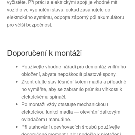
vyčistěte. Při práci s elektrickými spoji je vhodné mít
vozidlo ve vypnutém stavu; pokud zasahujete do
elektrického systému, odpojte záporný pól akumulátoru
pro větší bezpečnost.
Doporučení k montáži
Používejte vhodné nářadí pro demontáž vnitřního
obložení, abyste nepoškodili plastové spony.
Zkontrolujte stav těsnění kolem madla a případně
ho vyměňte, aby se zabránilo průniku vlhkosti k
elektrickému spínači.
Po montáži vždy otestujte mechanickou i
elektrickou funkci madla — otevírání dálkovým
ovladačem i manuálně.
Při utahování upevňovacích šroubů používejte
doporučené momenty, aby nedošlo k přetažení