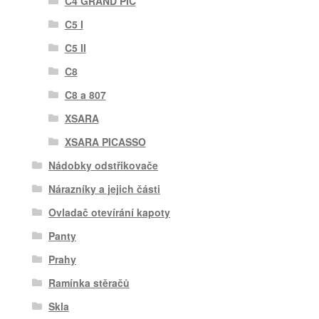
C4 GRAND PIC
C5 I
C5 II
C8
C8 a 807
XSARA
XSARA PICASSO
Nádobky odstřikovače
Nárazníky a jejich části
Ovladač otevírání kapoty
Panty
Prahy
Ramínka stěračů
Skla