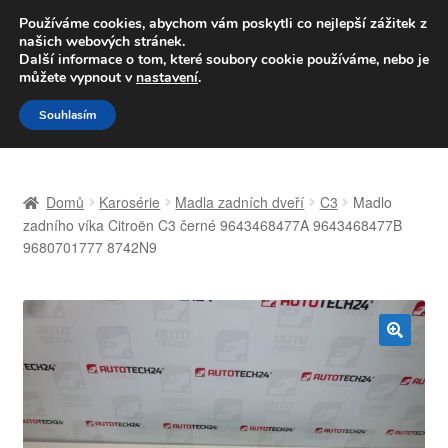
DOPRAVA od 139,-Kč
Používáme cookies, abychom vám poskytli co nejlepší zážitek z
našich webových stránek.
Volejte po-pá 9-16 704 494 494
Další informace o tom, které soubory cookie používáme, nebo je
můžete vypnout v
nastavení
.
Přeskočit
Přejít
Menu
Souhlasím
na
k
navigaci
obsahu
Úvodní stránka
webu
Domů
Karosérie
Madla zadních dveří
C3
Madlo
Celosvětová doprava
zadního víka Citroën C3 černé 9643468477A 9643468477B
9680701777 8742N9
Doprava
Kontakt
🔍
Košík
Můj účet