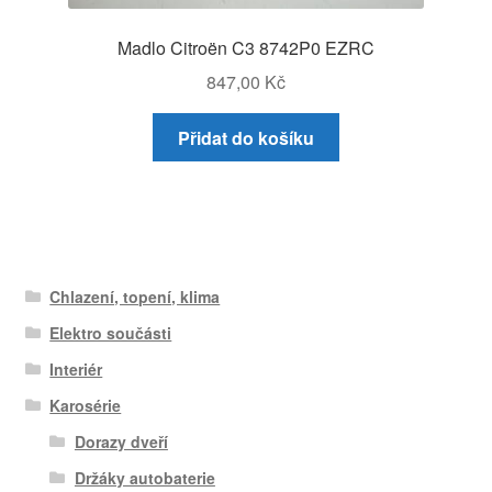
Madlo Citroën C3 8742P0 EZRC
847,00
Kč
Přidat do košíku
Chlazení, topení, klima
Elektro součásti
Interiér
Karosérie
Dorazy dveří
Držáky autobaterie