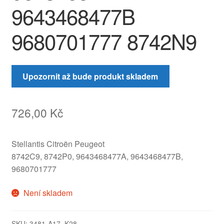
9643468477B
9680701777 8742N9
Upozornit až bude produkt skladem
726,00
Kč
Stellantis Citroën Peugeot
8742C9, 8742P0, 9643468477A, 9643468477B,
9680701777
Není skladem
SKU:
3481-A17_K28