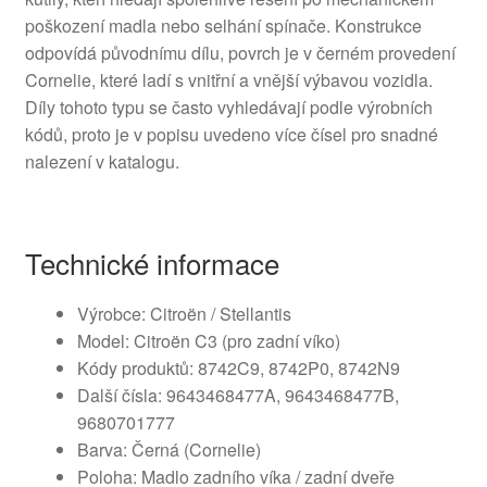
poškození madla nebo selhání spínače. Konstrukce
odpovídá původnímu dílu, povrch je v černém provedení
Cornelie, které ladí s vnitřní a vnější výbavou vozidla.
Díly tohoto typu se často vyhledávají podle výrobních
kódů, proto je v popisu uvedeno více čísel pro snadné
nalezení v katalogu.
Technické informace
Výrobce: Citroën / Stellantis
Model: Citroën C3 (pro zadní víko)
Kódy produktů: 8742C9, 8742P0, 8742N9
Další čísla: 9643468477A, 9643468477B,
9680701777
Barva: Černá (Cornelie)
Poloha: Madlo zadního víka / zadní dveře