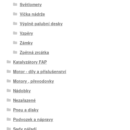
Světlomety
Víčka nádrže
Výplně palubní desky
Vzpěry
Zámky
Zpětná zrcátka
Katalyzátory FAP
Motor - díly a příslušenství
Motory , převodovky
Nádobky
Nezařazené
Pneu a disky
Podvozek a nápravy
Sady nářadí