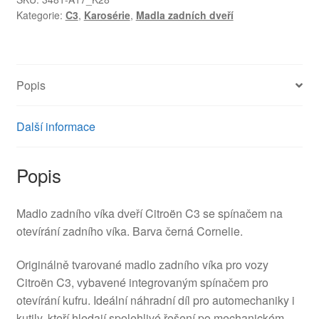
Kategorie:
C3
,
Karosérie
,
Madla zadních dveří
Popis
Další informace
Popis
Madlo zadního víka dveří Citroën C3 se spínačem na
otevírání zadního víka. Barva černá Cornelie.
Originálně tvarované madlo zadního víka pro vozy
Citroën C3, vybavené integrovaným spínačem pro
otevírání kufru. Ideální náhradní díl pro automechaniky i
kutily, kteří hledají spolehlivé řešení po mechanickém