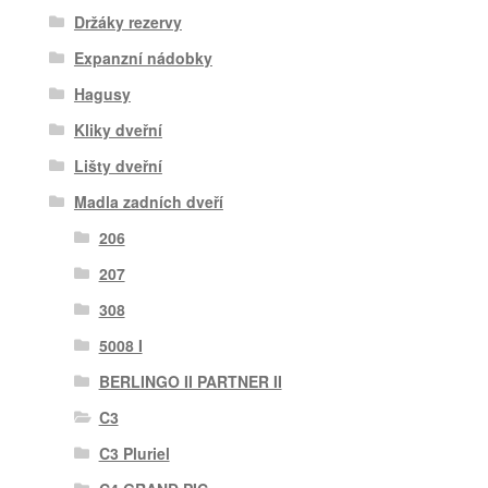
Držáky rezervy
Expanzní nádobky
Hagusy
Kliky dveřní
Lišty dveřní
Madla zadních dveří
206
207
308
5008 I
BERLINGO II PARTNER II
C3
C3 Pluriel