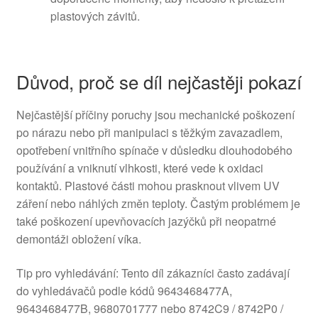
plastových závitů.
Důvod, proč se díl nejčastěji pokazí
Nejčastější příčiny poruchy jsou mechanické poškození
po nárazu nebo při manipulaci s těžkým zavazadlem,
opotřebení vnitřního spínače v důsledku dlouhodobého
používání a vniknutí vlhkosti, které vede k oxidaci
kontaktů. Plastové části mohou prasknout vlivem UV
záření nebo náhlých změn teploty. Častým problémem je
také poškození upevňovacích jazýčků při neopatrné
demontáži obložení víka.
Tip pro vyhledávání: Tento díl zákazníci často zadávají
do vyhledávačů podle kódů 9643468477A,
9643468477B, 9680701777 nebo 8742C9 / 8742P0 /