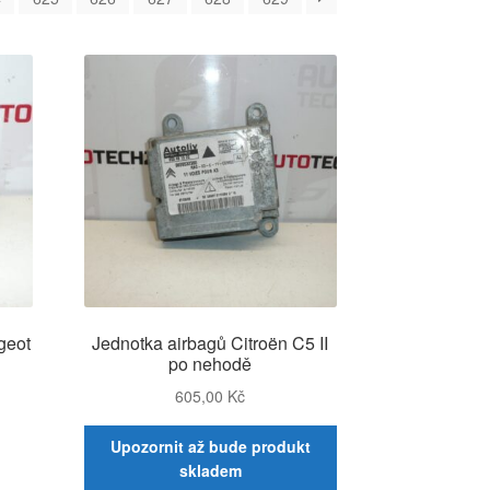
nejnovějších
geot
Jednotka airbagů Citroën C5 II
po nehodě
605,00
Kč
Upozornit až bude produkt
skladem