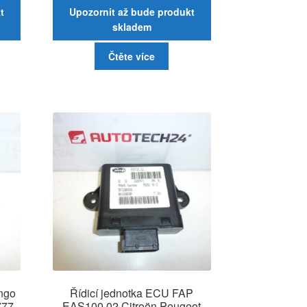
t
Upozornit až bude produkt
skladem
Čtěte více
ingo
Řídicí jednotka ECU FAP
777
EAS100.02 Citroën Peugeot