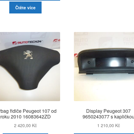
Čtěte více
rbag řidiče Peugeot 107 od
Display Peugeot 307
roku 2010 16083642ZD
9650243077 s kapličko
2 420,00
Kč
1 210,00
Kč