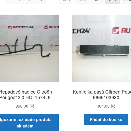
řepadové hadice Citroën
Kontrolka pásů Citroën Peu
Peugeot 2.0 HDI 1574L9
9665103980
968,00
Kč
484,00
Kč
Upozornit až bude produkt
Přidat do košíku
skladem