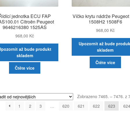
Řídící jednotka ECU FAP
Víčko krytu nádrže Peugeot
AS100.01 Citroën Peugeot
1508H2 1508F6
9646216380 1525AS
968,00
Kč
968,00
Kč
Upozornit až bude produk
Upozornit až bude produkt
skladem
skladem
Čtěte více
Čtěte více
Zobrazeno 7465. – 7476. z 
1
2
3
…
620
621
622
623
62