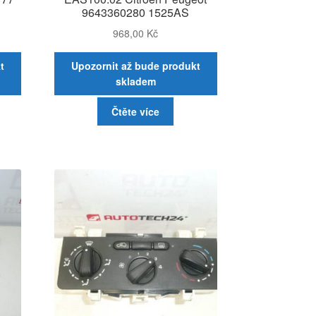
9643360280 1525AS
968,00
Kč
t
Upozornit až bude produkt
skladem
Čtěte více