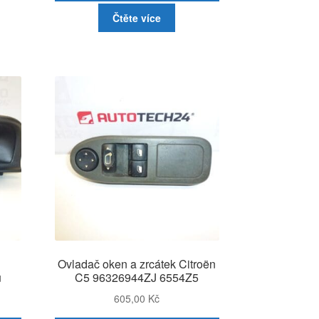
Čtěte více
Ovladač oken a zrcátek Citroën
u
C5 96326944ZJ 6554Z5
605,00
Kč