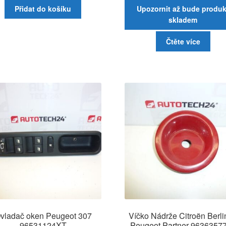
Přidat do košíku
Upozornit až bude produk
skladem
Čtěte více
vladač oken Peugeot 307
Víčko Nádrže Citroën Berl
96531124XT
Peugeot Partner 9636357