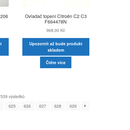
 206
Ovladač topení Citroën C2 C3
F664478N
968,00
Kč
t
Upozornit až bude produkt
skladem
Čtěte více
Seřazeno
7539 výsledků
od
4
625
626
627
628
629
nejnovějších