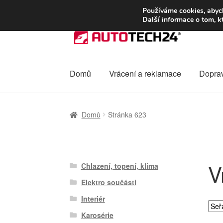
DOPRAVA od 13
Používáme cookies, abych
Další informace o tom, k
Přeskočit
Přejít
na
k
navigaci
obsahu
webu
Domů
Vrácení a reklamace
Dopra
Úvodní stránka
Celosvětová doprava
Dopra
Domů
Stránka 623
Ochrana osobních údajů
Platby
Pokladna
V
Chlazení, topení, klima
Elektro součásti
Interiér
Karosérie