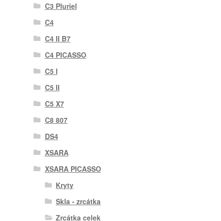
C3 Pluriel
C4
C4 II B7
C4 PICASSO
C5 I
C5 II
C5 X7
C8 807
DS4
XSARA
XSARA PICASSO
Kryty
Skla - zrcátka
Zrcátka celek