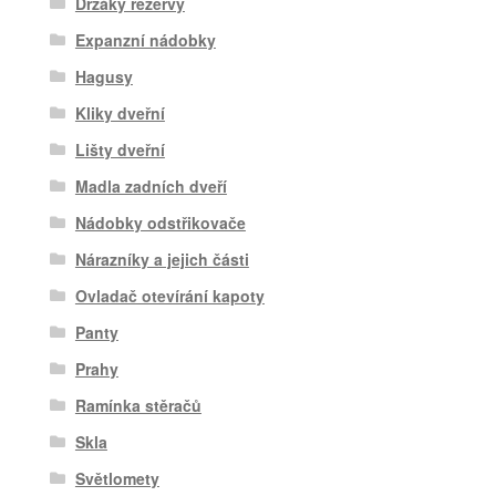
Držáky rezervy
Expanzní nádobky
Hagusy
Kliky dveřní
Lišty dveřní
Madla zadních dveří
Nádobky odstřikovače
Nárazníky a jejich části
Ovladač otevírání kapoty
Panty
Prahy
Ramínka stěračů
Skla
Světlomety