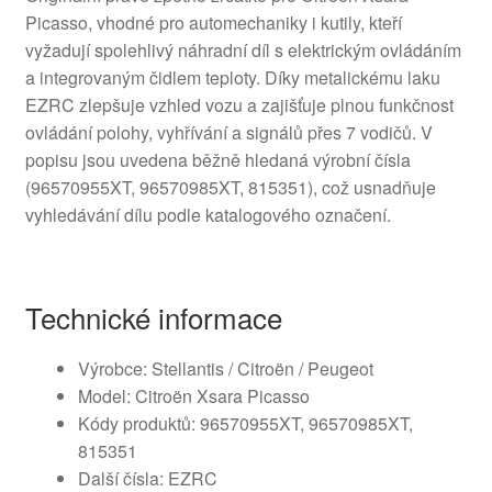
Picasso, vhodné pro automechaniky i kutily, kteří
vyžadují spolehlivý náhradní díl s elektrickým ovládáním
a integrovaným čidlem teploty. Díky metalickému laku
EZRC zlepšuje vzhled vozu a zajišťuje plnou funkčnost
ovládání polohy, vyhřívání a signálů přes 7 vodičů. V
popisu jsou uvedena běžně hledaná výrobní čísla
(96570955XT, 96570985XT, 815351), což usnadňuje
vyhledávání dílu podle katalogového označení.
Technické informace
Výrobce: Stellantis / Citroën / Peugeot
Model: Citroën Xsara Picasso
Kódy produktů: 96570955XT, 96570985XT,
815351
Další čísla: EZRC