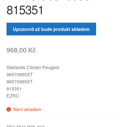
815351
Upozornit až bude produkt skladem
968,00
Kč
Stellantis Citroën Peugeot
96570955XT
96570985XT
815351
EZRC
Není skladem
SKU:
5524-M28_K13