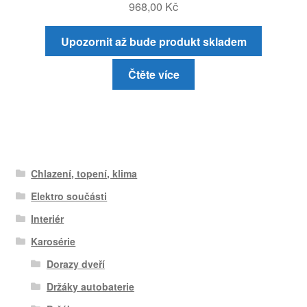
968,00
Kč
Upozornit až bude produkt skladem
Čtěte více
Chlazení, topení, klima
Elektro součásti
Interiér
Karosérie
Dorazy dveří
Držáky autobaterie