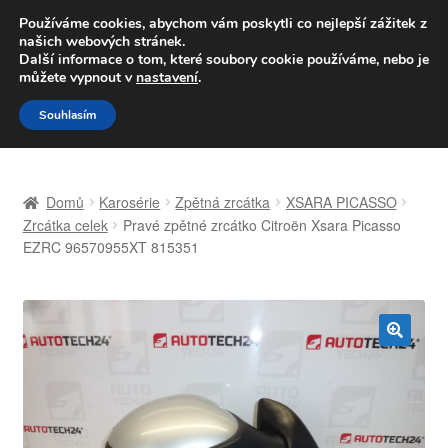
DOPRAVA od 139,-Kč
Používáme cookies, abychom vám poskytli co nejlepší zážitek z
našich webových stránek.
Volejte po-pá 9-16 704 494 494
Další informace o tom, které soubory cookie používáme, nebo je
můžete vypnout v
nastavení
.
Přeskočit
Přejít
Menu
Souhlasím
na
k
navigaci
obsahu
Úvodní stránka
webu
Domů
Karosérie
Zpětná zrcátka
XSARA PICASSO
Celosvětová doprava
Zrcátka celek
Pravé zpětné zrcátko Citroën Xsara Picasso
EZRC 96570955XT 815351
Doprava
Kontakt
🔍
Košík
Můj účet