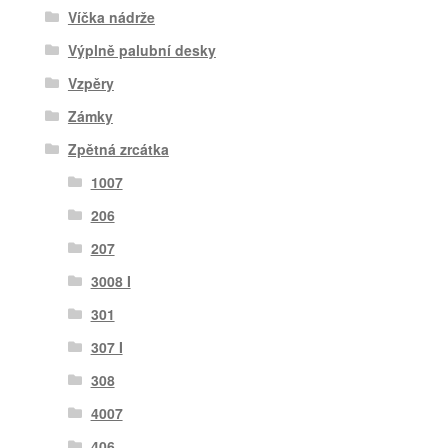
Víčka nádrže
Výplně palubní desky
Vzpěry
Zámky
Zpětná zrcátka
1007
206
207
3008 I
301
307 I
308
4007
406