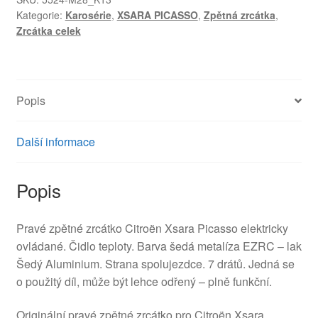
Kategorie:
Karosérie
,
XSARA PICASSO
,
Zpětná zrcátka
,
Zrcátka celek
Popis
Další informace
Popis
Pravé zpětné zrcátko Citroën Xsara Picasso elektricky
ovládané. Čidlo teploty. Barva šedá metalíza EZRC – lak
Šedý Aluminium. Strana spolujezdce. 7 drátů. Jedná se
o použitý díl, může být lehce odřený – plně funkční.
Originální pravé zpětné zrcátko pro Citroën Xsara