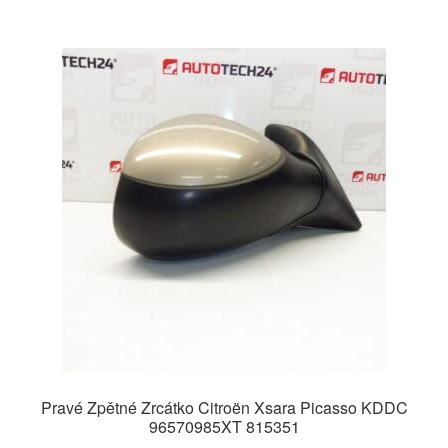
Pravé Zpětné Zrcátko Citroën Xsara Picasso KDDC
96570985XT 815351