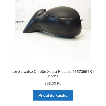
Levé zrcátko Citroën Xsara Picasso 96570954XT
815350
968,00
Kč
Přidat do košíku