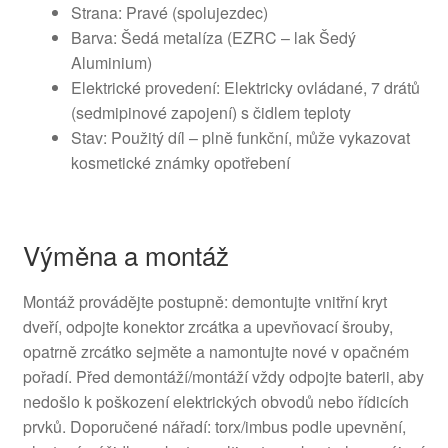
Strana: Pravé (spolujezdec)
Barva: Šedá metalíza (EZRC – lak Šedý
Aluminium)
Elektrické provedení: Elektricky ovládané, 7 drátů
(sedmipinové zapojení) s čidlem teploty
Stav: Použitý díl – plně funkční, může vykazovat
kosmetické známky opotřebení
Výměna a montáž
Montáž provádějte postupně: demontujte vnitřní kryt
dveří, odpojte konektor zrcátka a upevňovací šrouby,
opatrně zrcátko sejměte a namontujte nové v opačném
pořadí. Před demontáží/montáží vždy odpojte baterii, aby
nedošlo k poškození elektrických obvodů nebo řídicích
prvků. Doporučené nářadí: torx/imbus podle upevnění,