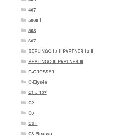
407
5008 I
508
607
BERLINGO I a II PARTNER I a II
BERLINGO III PARTNER III
C-CROSSER
C-Elysée
C1 a 107
C2
C3
C3 II
C3 Picasso