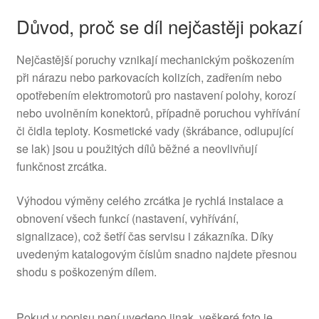
Důvod, proč se díl nejčastěji pokazí
Nejčastější poruchy vznikají mechanickým poškozením
při nárazu nebo parkovacích kolizích, zadřením nebo
opotřebením elektromotorů pro nastavení polohy, korozí
nebo uvolněním konektorů, případně poruchou vyhřívání
či čidla teploty. Kosmetické vady (škrábance, odlupující
se lak) jsou u použitých dílů běžné a neovlivňují
funkčnost zrcátka.
Výhodou výměny celého zrcátka je rychlá instalace a
obnovení všech funkcí (nastavení, vyhřívání,
signalizace), což šetří čas servisu i zákazníka. Díky
uvedeným katalogovým číslům snadno najdete přesnou
shodu s poškozeným dílem.
Pokud v popisu není uvedeno jinak, veškeré foto je