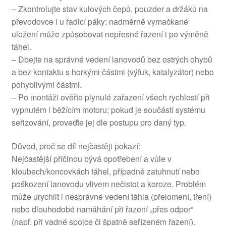
– Zkontrolujte stav kulových čepů, pouzder a držáků na
převodovce i u řadicí páky; nadměrně vymačkané
uložení může způsobovat nepřesné řazení i po výměně
táhel.
– Dbejte na správné vedení lanovodů bez ostrých ohybů
a bez kontaktu s horkými částmi (výfuk, katalyzátor) nebo
pohyblivými částmi.
– Po montáži ověřte plynulé zařazení všech rychlostí při
vypnutém i běžícím motoru; pokud je součástí systému
seřizování, proveďte jej dle postupu pro daný typ.
Důvod, proč se díl nejčastěji pokazí:
Nejčastější příčinou bývá opotřebení a vůle v
kloubech/koncovkách táhel, případně zatuhnutí nebo
poškození lanovodu vlivem nečistot a koroze. Problém
může urychlit i nesprávné vedení táhla (přelomení, tření)
nebo dlouhodobé namáhání při řazení „přes odpor“
(např. při vadné spojce či špatně seřízeném řazení).