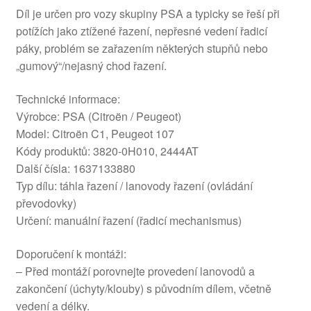
Díl je určen pro vozy skupiny PSA a typicky se řeší při
potížích jako ztížené řazení, nepřesné vedení řadicí
páky, problém se zařazením některých stupňů nebo
„gumový“/nejasný chod řazení.
Technické informace:
Výrobce: PSA (Citroën / Peugeot)
Model: Citroën C1, Peugeot 107
Kódy produktů: 3820-0H010, 2444AT
Další čísla: 1637133880
Typ dílu: táhla řazení / lanovody řazení (ovládání
převodovky)
Určení: manuální řazení (řadicí mechanismus)
Doporučení k montáži:
– Před montáží porovnejte provedení lanovodů a
zakončení (úchyty/klouby) s původním dílem, včetně
vedení a délky.