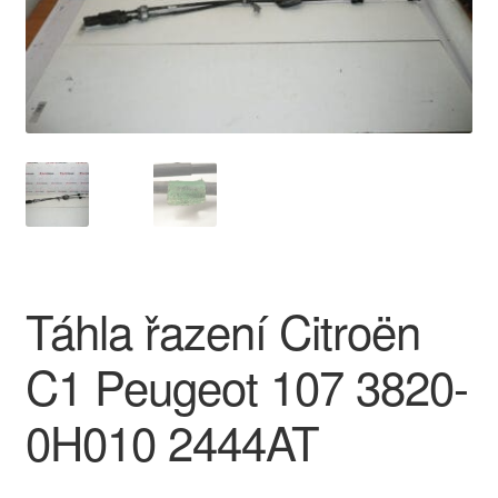
O nás
Obchodní podmínky
Ochrana osobních údajů
Platby
Pokladna
Táhla řazení Citroën
Reklamace
C1 Peugeot 107 3820-
Reklamační řád
0H010 2444AT
Vrakoviště Citroën