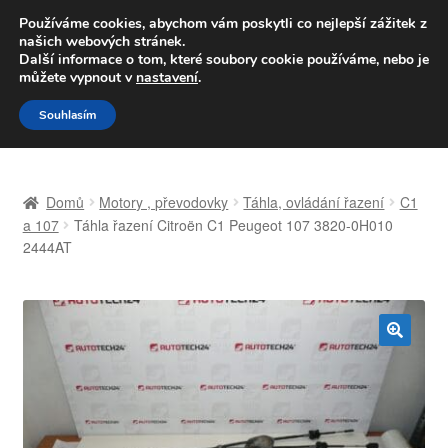
DOPRAVA od 139,-Kč
Používáme cookies, abychom vám poskytli co nejlepší zážitek z
našich webových stránek.
Volejte po-pá 9-16 704 494 494
Další informace o tom, které soubory cookie používáme, nebo je
můžete vypnout v
nastavení
.
Přeskočit
Přejít
Menu
Souhlasím
na
k
navigaci
obsahu
Úvodní stránka
webu
Domů
Motory , převodovky
Táhla, ovládání řazení
C1
Celosvětová doprava
a 107
Táhla řazení Citroën C1 Peugeot 107 3820-0H010
2444AT
Doprava
Kontakt
🔍
Košík
Můj účet