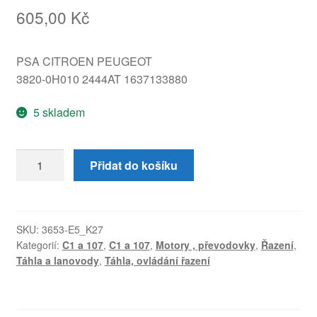
605,00
Kč
PSA CITROEN PEUGEOT
3820-0H010 2444AT 1637133880
5 skladem
Táhla
Přidat do košíku
řazení
Citroën
C1
Peugeot
SKU:
3653-E5_K27
Kategorií:
C1 a 107
,
C1 a 107
,
Motory , převodovky
,
Řazení
,
107
Táhla a lanovody
,
Táhla, ovládání řazení
3820-
0H010
2444AT
množství