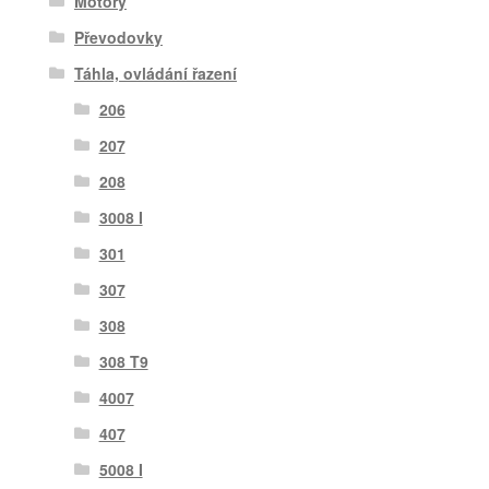
Motory
Převodovky
Táhla, ovládání řazení
206
207
208
3008 I
301
307
308
308 T9
4007
407
5008 I