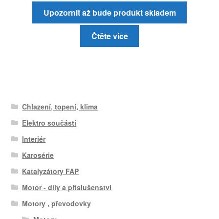
Upozornit až bude produkt skladem
Čtěte více
Chlazení, topení, klima
Elektro součásti
Interiér
Karosérie
Katalyzátory FAP
Motor - díly a příslušenství
Motory , převodovky