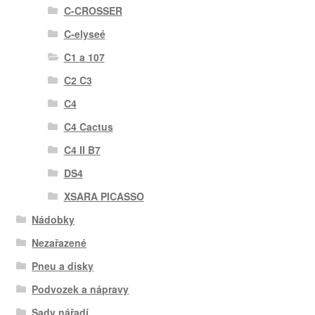
C-CROSSER
C-elyseé
C1 a 107
C2 C3
C4
C4 Cactus
C4 II B7
DS4
XSARA PICASSO
Nádobky
Nezařazené
Pneu a disky
Podvozek a nápravy
Sady nářadí