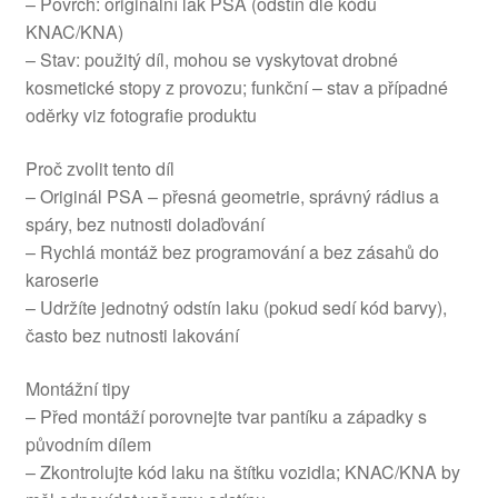
– Povrch: originální lak PSA (odstín dle kódu
KNAC/KNA)
– Stav: použitý díl, mohou se vyskytovat drobné
kosmetické stopy z provozu; funkční – stav a případné
oděrky viz fotografie produktu
Proč zvolit tento díl
– Originál PSA – přesná geometrie, správný rádius a
spáry, bez nutnosti dolaďování
– Rychlá montáž bez programování a bez zásahů do
karoserie
– Udržíte jednotný odstín laku (pokud sedí kód barvy),
často bez nutnosti lakování
Montážní tipy
– Před montáží porovnejte tvar pantíku a západky s
původním dílem
– Zkontrolujte kód laku na štítku vozidla; KNAC/KNA by