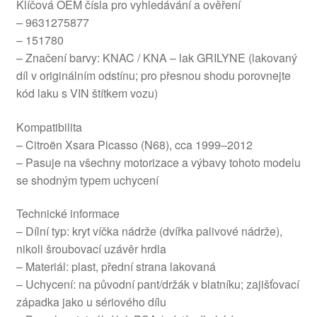
Klíčová OEM čísla pro vyhledávání a ověření
– 9631275877
– 151780
– Značení barvy: KNAC / KNA – lak GRILYNE (lakovaný
díl v originálním odstínu; pro přesnou shodu porovnejte
kód laku s VIN štítkem vozu)
Kompatibilita
– Citroën Xsara Picasso (N68), cca 1999–2012
– Pasuje na všechny motorizace a výbavy tohoto modelu
se shodným typem uchycení
Technické informace
– Dílní typ: kryt víčka nádrže (dvířka palivové nádrže),
nikoli šroubovací uzávěr hrdla
– Materiál: plast, přední strana lakovaná
– Uchycení: na původní pant/držák v blatníku; zajišťovací
západka jako u sériového dílu