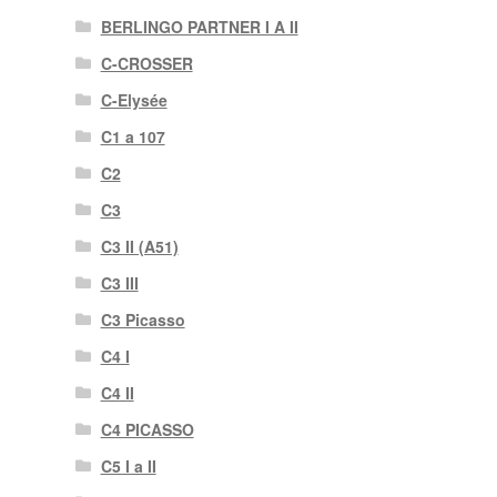
BERLINGO PARTNER I A II
C-CROSSER
C-Elysée
C1 a 107
C2
C3
C3 II (A51)
C3 III
C3 Picasso
C4 I
C4 II
C4 PICASSO
C5 I a II