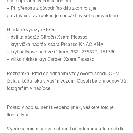
měl odpovídat vašemu odstínu
– Při přenosu z původního dílu zkontrolujte
pružinku/doraz (pokud je součástí vašeho provedení)
Hledané výrazy (SEO)
– dvířka nádrže Citroën Xsara Picasso
– kryt víčka nádrže Xsara Picasso KNAC KNA
– kryt palivové nádrže Citroen 9631275877, 151780
– víčko nádrže kryt Citroën Xsara Picasso
Poznámka: Před objednáním vždy ověřte shodu OEM
čísla a kódu laku s vaším vozem. Obsah balení odpovídá
fotografiím v nabídce.
Pokud v popisu není uvedeno jinak, veškeré foto je
ilustrativní.
Vyhrazujeme si právo nahradit objednanou referenci dle