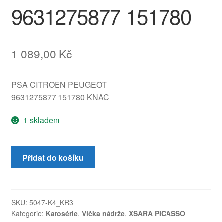
9631275877 151780
1 089,00
Kč
PSA CITROEN PEUGEOT
9631275877 151780 KNAC
1 skladem
Víčko
Přidat do košíku
kryt
nádrže
Citroën
Xsara
SKU:
5047-K4_KR3
Kategorie:
Karosérie
,
Víčka nádrže
,
XSARA PICASSO
Picasso