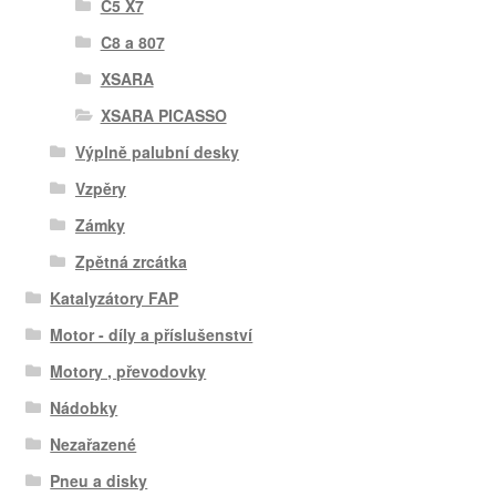
C5 X7
C8 a 807
XSARA
XSARA PICASSO
Výplně palubní desky
Vzpěry
Zámky
Zpětná zrcátka
Katalyzátory FAP
Motor - díly a příslušenství
Motory , převodovky
Nádobky
Nezařazené
Pneu a disky