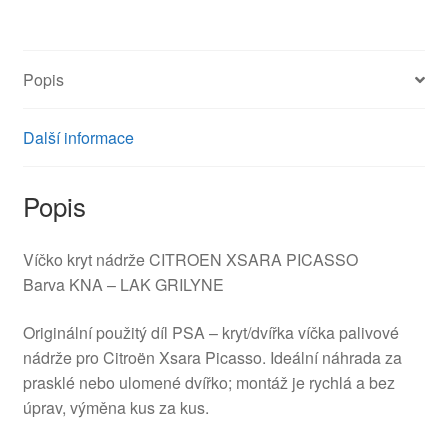
KNAC
9631275877 151780
množství
Popis
Další informace
Popis
Víčko kryt nádrže CITROEN XSARA PICASSO
Barva KNA – LAK GRILYNE
Originální použitý díl PSA – kryt/dvířka víčka palivové
nádrže pro Citroën Xsara Picasso. Ideální náhrada za
prasklé nebo ulomené dvířko; montáž je rychlá a bez
úprav, výměna kus za kus.