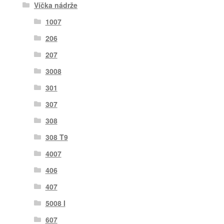
Víčka nádrže
1007
206
207
3008
301
307
308
308 T9
4007
406
407
5008 I
607