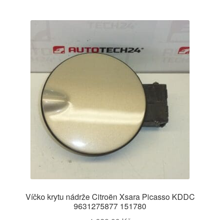
Víčko krytu nádrže Citroën Xsara Picasso KDDC
9631275877 151780