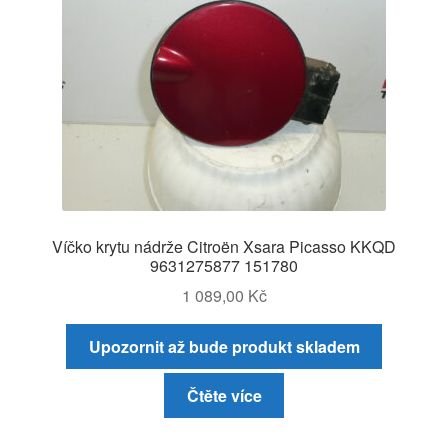
Víčko krytu nádrže Citroën Xsara Picasso KKQD
9631275877 151780
1 089,00
Kč
Upozornit až bude produkt skladem
Čtěte více