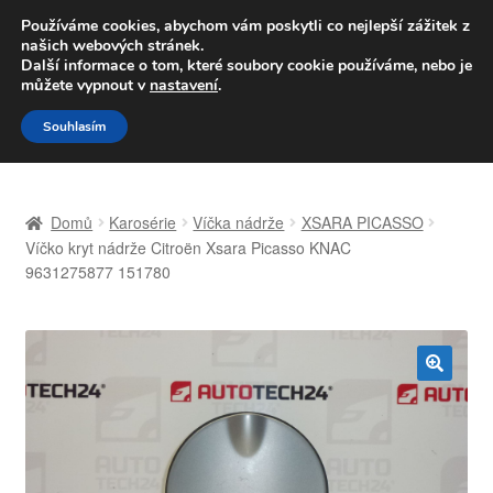
DOPRAVA od 139,-Kč
Používáme cookies, abychom vám poskytli co nejlepší zážitek z
našich webových stránek.
Volejte po-pá 9-16 704 494 494
Další informace o tom, které soubory cookie používáme, nebo je
můžete vypnout v
nastavení
.
Přeskočit
Přejít
Menu
Souhlasím
na
k
navigaci
obsahu
Úvodní stránka
webu
Domů
Karosérie
Víčka nádrže
XSARA PICASSO
Celosvětová doprava
Víčko kryt nádrže Citroën Xsara Picasso KNAC
9631275877 151780
Doprava
Kontakt
🔍
Košík
Můj účet