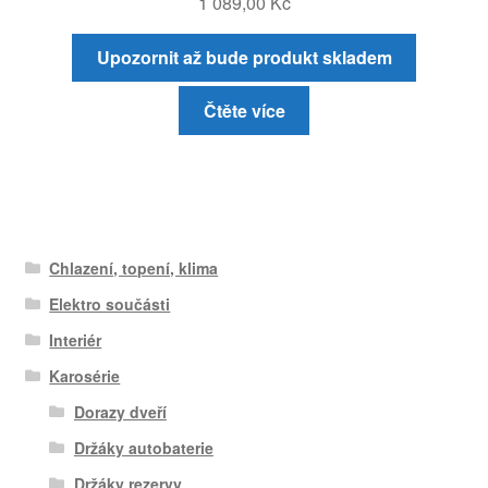
1 089,00
Kč
Upozornit až bude produkt skladem
Čtěte více
Chlazení, topení, klima
Elektro součásti
Interiér
Karosérie
Dorazy dveří
Držáky autobaterie
Držáky rezervy