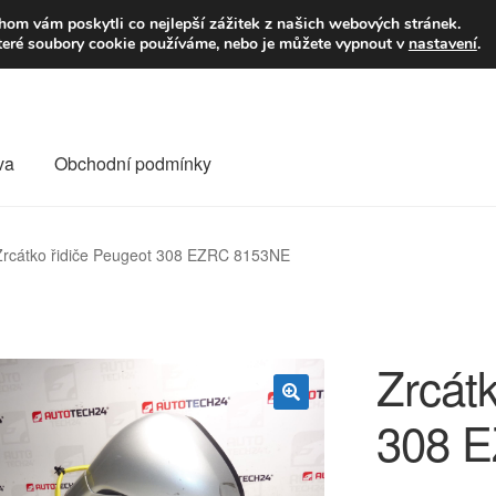
9,-Kč
Volejte p
om vám poskytli co nejlepší zážitek z našich webových stránek.
teré soubory cookie používáme, nebo je můžete vypnout v
nastavení
.
va
Obchodní podmínky
va
Kontakt
Košík
Můj účet
O nás
Obchodní podmínky
Zrcátko řidiče Peugeot 308 EZRC 8153NE
Reklamace
Reklamační řád
Vrakoviště Citroën
Zrcátk
308 
🔍