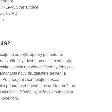
 Peugeot
 (Levý, Strana řidiče)
3NE, EZRC
ena
táži
čujeme odpojit záporný pól baterie.
t vnitřní kryt dveří pomocí trim nástrojů,
zrcátka, uvolnit upevňovací šrouby (obvykle
amontujte nový díl, zajistěte těsnění a
 Po připojení zkontrolujte funkce:
ění a případné přídavné funkce. Doporučené
nástrčných klíčů/ráčna, křížový šroubovák a
 konektorů.