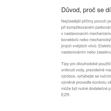
Důvod, proč se dí
Nejčastější příčiny poruch 
při komplikovaném parkován
v nastavovacím mechanismu,
konektorů nebo mechanických
jiných vnějších vlivů. Elekt
nastavováním nebo zaseknut
Tipy pro dlouhodobé použití: 
vniknutí vody, pravidelně m
výrobce, vyhýbejte se ruční
výměně proveďte kontrolu vš
může být nutné dodatečné p
EZR.