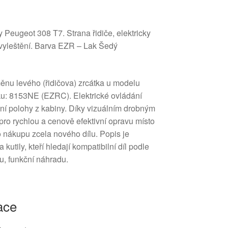
 Peugeot 308 T7. Strana řidiče, elektricky
vyleštění. Barva EZR – Lak Šedý
měnu levého (řidičova) zrcátka u modelu
u: 8153NE (EZRC). Elektrické ovládání
í polohy z kabiny. Díky vizuálním drobným
pro rychlou a cenově efektivní opravu místo
 nákupu zcela nového dílu. Popis je
utily, kteří hledají kompatibilní díl podle
u, funkční náhradu.
ace