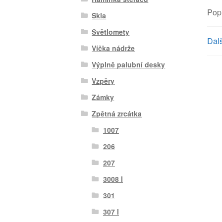
Pop
Skla
Světlomety
Dalš
Víčka nádrže
Výplně palubní desky
Vzpěry
Zámky
Zpětná zrcátka
1007
206
207
3008 I
301
307 I