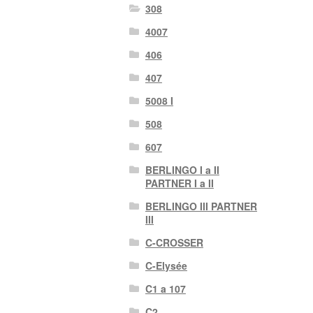
308
4007
406
407
5008 I
508
607
BERLINGO I a II
PARTNER I a II
BERLINGO III PARTNER
III
C-CROSSER
C-Elysée
C1 a 107
C2