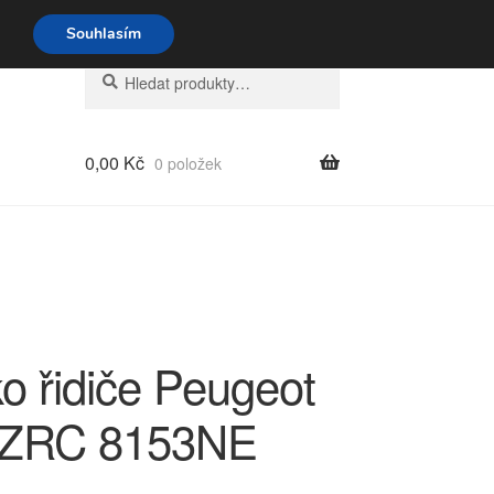
o-pá 9-16 704 494 494
Souhlasím
Hledat:
Hledat
0,00
Kč
0 položek
o řidiče Peugeot
EZRC 8153NE