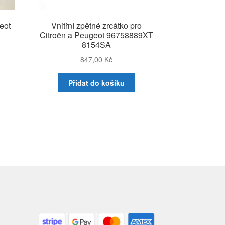
eot
Vnitřní zpětné zrcátko pro
Citroën a Peugeot 96758889XT
8154SA
847,00
Kč
Přidat do košíku