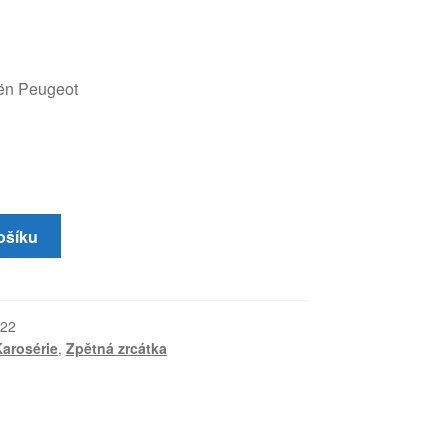
oën Peugeot
ošíku
22
arosérie
,
Zpětná zrcátka