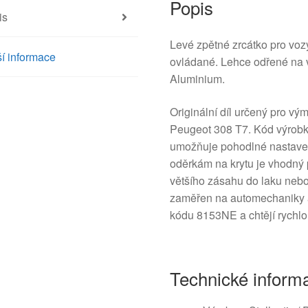
Popis
is
Levé zpětné zrcátko pro vozy
í informace
ovládané. Lehce odřené na 
Aluminium.
Originální díl určený pro vý
Peugeot 308 T7. Kód výrobk
umožňuje pohodlné nastaven
oděrkám na krytu je vhodný 
většího zásahu do laku nebo
zaměřen na automechaniky a k
kódu 8153NE a chtějí rychlo
Technické inform