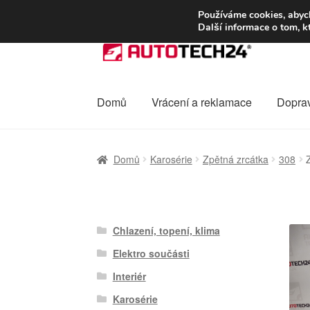
DOPRAVA od 13
Používáme cookies, abych
Další informace o tom, k
Přeskočit
Přejít
na
k
navigaci
obsahu
webu
Domů
Vrácení a reklamace
Dopra
Úvodní stránka
Celosvětová doprava
Dopra
Domů
Karosérie
Zpětná zrcátka
308
Ochrana osobních údajů
Platby
Pokladna
Chlazení, topení, klima
Elektro součásti
Interiér
Karosérie