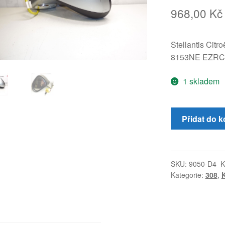
968,00
Kč
Stellantis Citr
8153NE EZRC
1 skladem
Zrcátko
Přidat do k
řidiče
Peugeot
308
EZRC
SKU:
9050-D4_K
Kategorie:
308
,
K
8153NE
množství