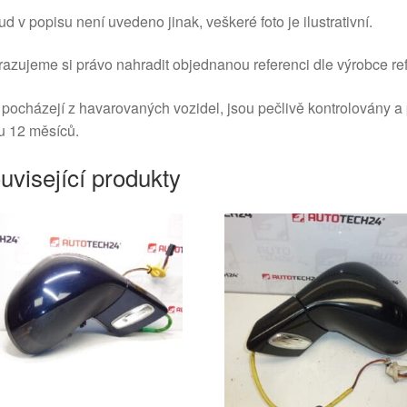
d v popisu není uvedeno jinak, veškeré foto je ilustrativní.
azujeme si právo nahradit objednanou referenci dle výrobce ref
 pocházejí z havarovaných vozidel, jsou pečlivě kontrolovány a
u 12 měsíců.
uvisející produkty