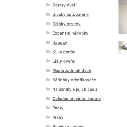
Dorazy dveří
Držáky autobaterie
Držáky rezervy
Expanzní nádobky
Hagusy
Kliky dveřní
Lišty dveřní
Madla zadních dveří
Nádobky odstřikovače
Nárazníky a jejich části
Ovladač otevírání kapoty
Panty
Prahy
Ramínka stěračů