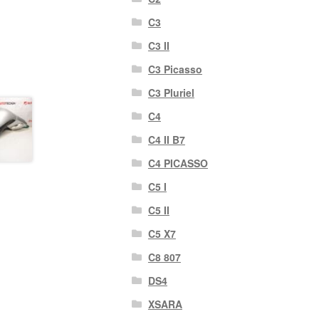
C3
C3 II
C3 Picasso
C3 Pluriel
C4
C4 II B7
C4 PICASSO
C5 I
C5 II
C5 X7
C8 807
DS4
XSARA