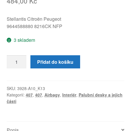
484,00
Kč
Stellantis Citroën Peugeot
9644588880 8216CK NFP
3 skladem
Airbag
Přidat do košíku
spolujezdce
Peugeot
407
9644588880
SKU:
3928-A10_K13
Kategorií:
407
,
407
,
Airbagy
,
Interiér
,
Palubní desky a jejich
8216CK
části
množství
Popis