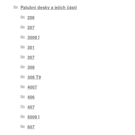
Palubní desky a jejich části
206
207
3008 I
301
307
308
308 T9
4007
406
407
5008 I
607