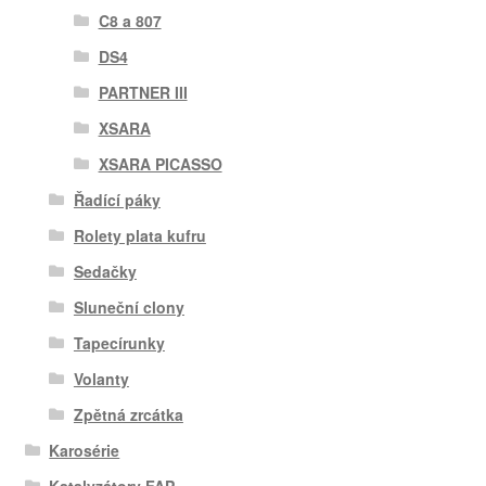
C8 a 807
DS4
PARTNER III
XSARA
XSARA PICASSO
Řadící páky
Rolety plata kufru
Sedačky
Sluneční clony
Tapecírunky
Volanty
Zpětná zrcátka
Karosérie
Katalyzátory FAP