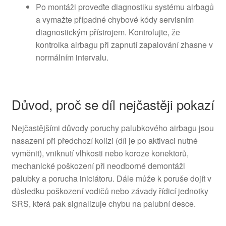
Po montáži proveďte diagnostiku systému airbagů
a vymažte případné chybové kódy servisním
diagnostickým přístrojem. Kontrolujte, že
kontrolka airbagu při zapnutí zapalování zhasne v
normálním intervalu.
Důvod, proč se díl nejčastěji pokazí
Nejčastějšími důvody poruchy palubkového airbagu jsou
nasazení při předchozí kolizi (díl je po aktivaci nutné
vyměnit), vniknutí vlhkosti nebo koroze konektorů,
mechanické poškození při neodborné demontáži
palubky a porucha iniciátoru. Dále může k poruše dojít v
důsledku poškození vodičů nebo závady řídicí jednotky
SRS, která pak signalizuje chybu na palubní desce.