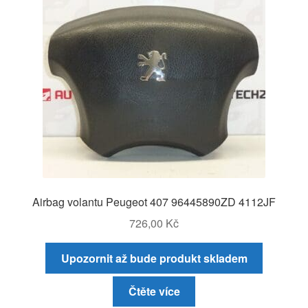
Airbag volantu Peugeot 407 96445890ZD 4112JF
726,00
Kč
Upozornit až bude produkt skladem
Čtěte více