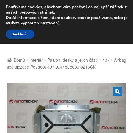
DOPRAVA od 139,-Kč
Používáme cookies, abychom vám poskytli co nejlepší zážitek z
našich webových stránek.
Volejte po-pá 9-16 704 494 494
Další informace o tom, které soubory cookie používáme, nebo je
můžete vypnout v
nastavení
.
Přeskočit
Přejít
Menu
Souhlasím
na
k
navigaci
obsahu
Úvodní stránka
webu
Domů
Interiér
Palubní desky a jejich části
407
Airbag
Celosvětová doprava
spolujezdce Peugeot 407 9644588880 8216CK
Doprava
Kontakt
🔍
Košík
Můj účet