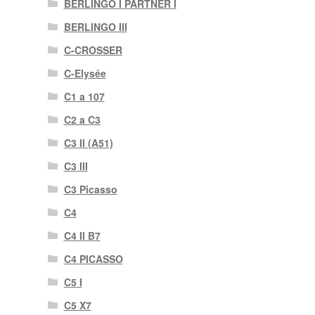
BERLINGO I PARTNER I
BERLINGO III
C-CROSSER
C-Elysée
C1 a 107
C2 a C3
C3 II (A51)
C3 III
C3 Picasso
C4
C4 II B7
C4 PICASSO
C5 I
C5 X7