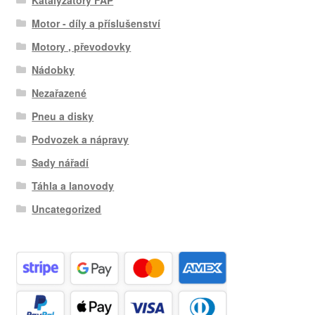
Motor - díly a příslušenství
Motory , převodovky
Nádobky
Nezařazené
Pneu a disky
Podvozek a nápravy
Sady nářadí
Táhla a lanovody
Uncategorized