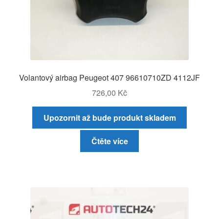
Volantový airbag Peugeot 407 96610710ZD 4112JF
726,00
Kč
Upozornit až bude produkt skladem
Čtěte více