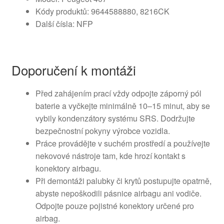
Kódy produktů: 9644588880, 8216CK
Další čísla: NFP
Doporučení k montáži
Před zahájením prací vždy odpojte záporný pól
baterie a vyčkejte minimálně 10–15 minut, aby se
vybily kondenzátory systému SRS. Dodržujte
bezpečnostní pokyny výrobce vozidla.
Práce provádějte v suchém prostředí a používejte
nekovové nástroje tam, kde hrozí kontakt s
konektory airbagu.
Při demontáži palubky či krytů postupujte opatrně,
abyste nepoškodili pásnice airbagu ani vodiče.
Odpojte pouze pojistné konektory určené pro
airbag.