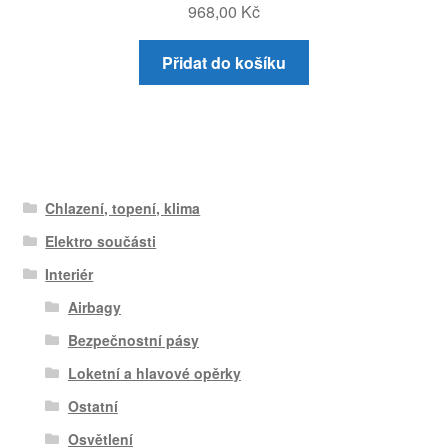
968,00
Kč
Přidat do košíku
Chlazení, topení, klima
Elektro součásti
Interiér
Airbagy
Bezpečnostní pásy
Loketní a hlavové opěrky
Ostatní
Osvětlení