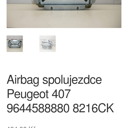
O nás
Obchodní podmínky
Ochrana osobních údajů
Platby
Pokladna
Airbag spolujezdce
Reklamace
Peugeot 407
Reklamační řád
9644588880 8216CK
Vrakoviště Citroën