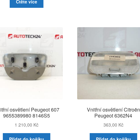
Čtěte více
itřní osvětlení Peugeot 607
Vnitřní osvětlení Citroën
9655389980 8146S5
Peugeot 6362N4
1 210,00
Kč
363,00
Kč
Přidat do košíku
Přidat do košíku