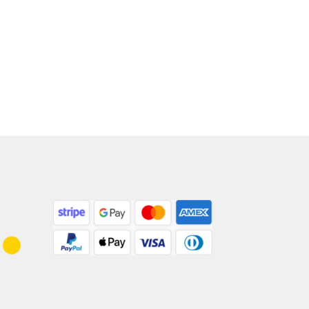
eno
ějších