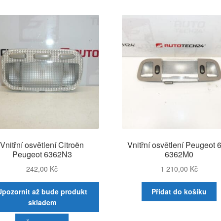
Vnitřní osvětlení Citroën
Vnitřní osvětlení Peugeot 
Peugeot 6362N3
6362M0
242,00
Kč
1 210,00
Kč
Upozornit až bude produkt
Přidat do košíku
skladem