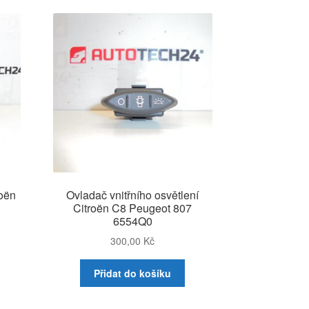
ějších
roën
Ovladač vnitřního osvětlení
Citroën C8 Peugeot 807
6554Q0
300,00
Kč
Přidat do košíku