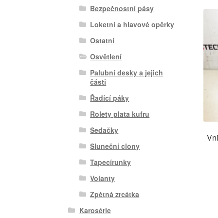
Bezpečnostní pásy
Loketní a hlavové opěrky
Ostatní
Osvětlení
Palubní desky a jejich
části
Řadící páky
Rolety plata kufru
Sedačky
Vni
Sluneční clony
Tapecírunky
Volanty
Zpětná zrcátka
Karosérie