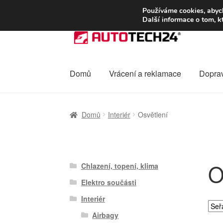
DOPRAVA od 13
Používáme cookies, abych
Další informace o tom, k
Přeskočit
Přejít
na
k
navigaci
obsahu
webu
Domů
Vrácení a reklamace
Dopra
Úvodní stránka
Celosvětová doprava
Dopra
Domů
Interiér
Osvětlení
Ochrana osobních údajů
Platby
Pokladna
O
Chlazení, topení, klima
Elektro součásti
Interiér
Airbagy