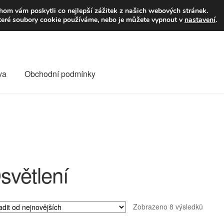
9,-Kč
Volejte p
om vám poskytli co nejlepší zážitek z našich webových stránek.
teré soubory cookie používáme, nebo je můžete vypnout v
nastavení
.
va
Obchodní podmínky
va
Kontakt
Košík
Můj účet
O nás
Obchodní podmínky
Reklamace
Reklamační řád
Vrakoviště Citroën
světlení
Seřaz
Zobrazeno 8 výsledků
od