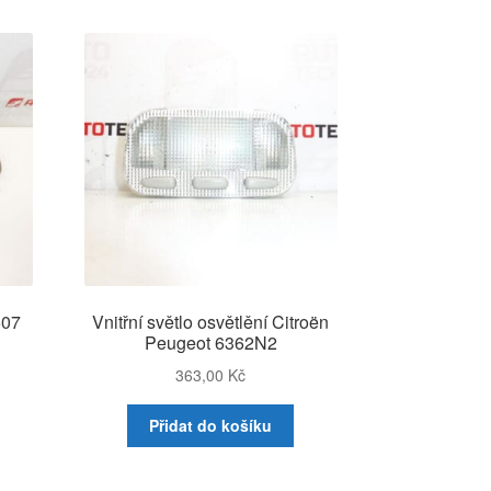
607
Vnitřní světlo osvětlění Citroën
Peugeot 6362N2
363,00
Kč
Přidat do košíku