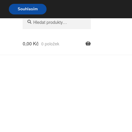
o-pá 9-16 704 494 494
Souhlasím
Hledat:
Hledat
0,00
Kč
0 položek
eno