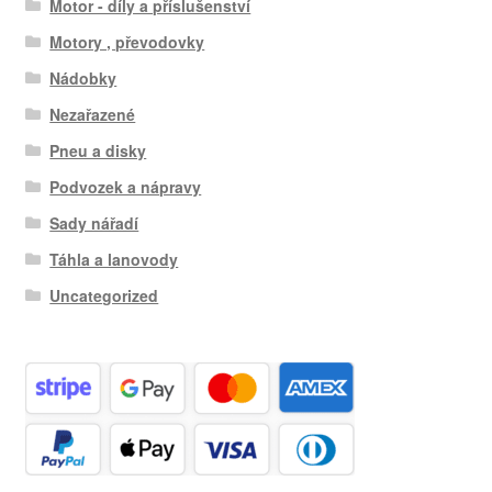
Motor - díly a příslušenství
Motory , převodovky
Nádobky
Nezařazené
Pneu a disky
Podvozek a nápravy
Sady nářadí
Táhla a lanovody
Uncategorized