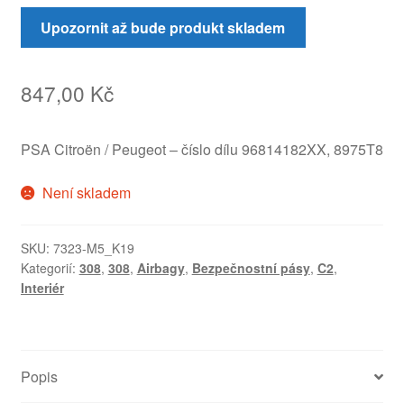
Upozornit až bude produkt skladem
847,00
Kč
PSA Citroën / Peugeot – číslo dílu 96814182XX, 8975T8
Není skladem
SKU:
7323-M5_K19
Kategorií:
308
,
308
,
Airbagy
,
Bezpečnostní pásy
,
C2
,
Interiér
Popis