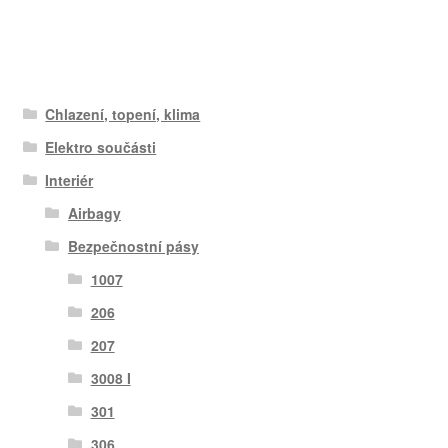
Chlazení, topení, klima
Elektro součásti
Interiér
Airbagy
Bezpečnostní pásy
1007
206
207
3008 I
301
306