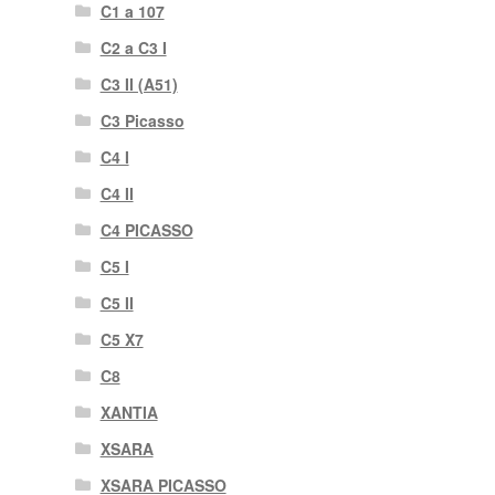
C1 a 107
C2 a C3 I
C3 II (A51)
C3 Picasso
C4 I
C4 II
C4 PICASSO
C5 I
C5 II
C5 X7
C8
XANTIA
XSARA
XSARA PICASSO