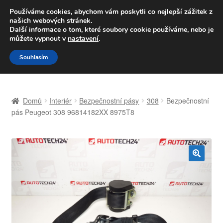
DOPRAVA od 139,-Kč
Používáme cookies, abychom vám poskytli co nejlepší zážitek z
našich webových stránek.
Volejte po-pá 9-16 704 494 494
Další informace o tom, které soubory cookie používáme, nebo je
můžete vypnout v
nastavení
.
Přeskočit
Přejít
Menu
Souhlasím
na
k
navigaci
obsahu
Úvodní stránka
webu
Domů
Interiér
Bezpečnostní pásy
308
Bezpečnostní
Celosvětová doprava
pás Peugeot 308 96814182XX 8975T8
Doprava
Kontakt
🔍
Košík
Můj účet