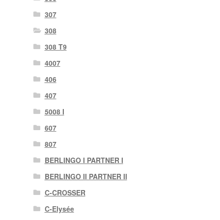
307
308
308 T9
4007
406
407
5008 I
607
807
BERLINGO I PARTNER I
BERLINGO II PARTNER II
C-CROSSER
C-Elysée