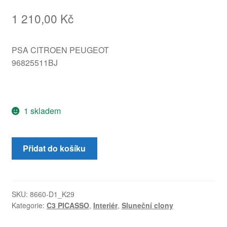
1 210,00
Kč
PSA CITROEN PEUGEOT
96825511BJ
1 skladem
Boční
Přidat do košíku
sluneční
clona
Citroën
C3
SKU:
8660-D1_K29
Kategorie:
C3 PICASSO
,
Interiér
,
Sluneční clony
Picasso
96825511BJ