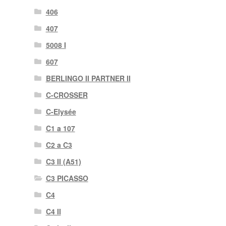
406
407
5008 I
607
BERLINGO II PARTNER II
C-CROSSER
C-Elysée
C1 a 107
C2 a C3
C3 II (A51)
C3 PICASSO
C4
C4 II