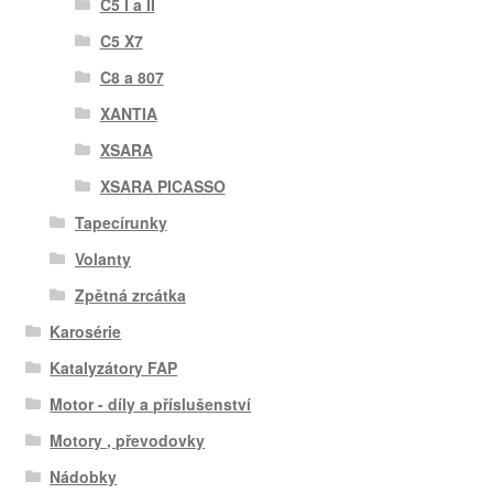
C5 I a II
C5 X7
C8 a 807
XANTIA
XSARA
XSARA PICASSO
Tapecírunky
Volanty
Zpětná zrcátka
Karosérie
Katalyzátory FAP
Motor - díly a příslušenství
Motory , převodovky
Nádobky