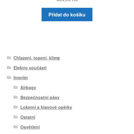
Přidat do košíku
Chlazení, topení, klima
Elektro součásti
Interiér
Airbagy
Bezpečnostní pásy
Loketní a hlavové opěrky
Ostatní
Osvětlení