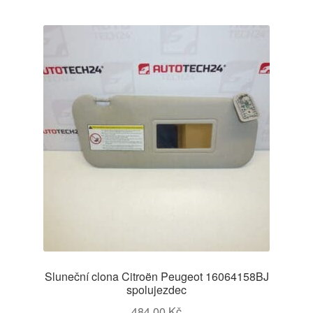
Sluneční clona Citroën Peugeot 16064158BJ
spolujezdec
484,00
Kč