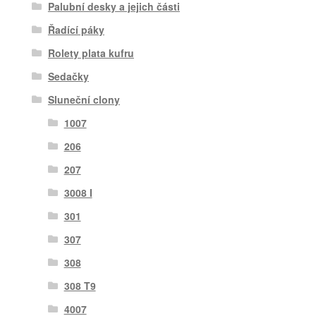
Palubní desky a jejich části
Řadící páky
Rolety plata kufru
Sedačky
Sluneční clony
1007
206
207
3008 I
301
307
308
308 T9
4007