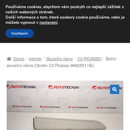
DOPRAVA od 139,-Kč
Používáme cookies, abychom vám poskytli co nejlepší zážitek z
našich webových stránek.
Volejte po-pá 9-16 704 494 494
Další informace o tom, které soubory cookie používáme, nebo je
můžete vypnout v
nastavení
.
Přeskočit
Přejít
Menu
Souhlasím
na
k
navigaci
obsahu
Úvodní stránka
webu
Domů
Interiér
Sluneční clony
C3 PICASSO
Boční
Celosvětová doprava
sluneční clona Citroën C3 Picasso 96825511BJ
Doprava
Kontakt
🔍
Košík
Můj účet