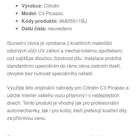
Výrobce:
Citroën
Model:
C3 Picasso
Kódy produktů:
96825511BJ
Další čísla:
neuvedeno
Sluneční clona je vyrobena z kvalitních materiálů
odolných vůči UV záření a mechanickému opotřebení,
což zajišťuje dlouhou životnost dílu. Instalace probíhá
standardním upevněním do rámu okna zadních dveří,
obvykle bez nutnosti speciálního nářadí.
Využijte této originální náhrady pro Citroën C3 Picasso a
udržte interiér vašeho vozu příjemný i v nejteplejších
dnech. Tento produkt je vhodný jak pro profesionální
automechaniky, tak i pro kutily, kteří preferují kvalitní díly
za příznivou cenu.