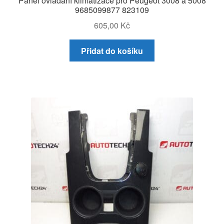
Panel ovládání klimatizace pro Peugeot 3008 a 5008
9685099877 823109
605,00
Kč
Přidat do košíku