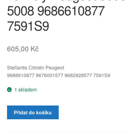
5008 9686610877
7591S9
605,00
Kč
Stellantis Citroën Peugeot
9686610877 9676001577 9682928577 7591S9
1 skladem
Čalounění
Přidat do košíku
opěrky
středové
loketní