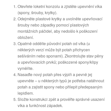
Otevřete loketní konzolu a zjistěte upevnění víka
(spony, šrouby, krytky).
Odejměte plastové krytky a uvolněte upevňovací
šrouby nebo západky pomocí plastových
montážních páčidel, aby nedošlo k poškození
obložení.
Opatrně oddělte původní potah od víka (u
některých verzí může být potah přichycen
sešíváním nebo sponami). Zkontrolujte stav pěny
a upevňovacích prvků; poškozené spony/klipy
vyměňte.
Nasaďte nový potah přes výplň a pevně jej
upevněte – u některých typů je potřeba natáhnout
potah a zajistit spony nebo přilepit předepsaným
lepidlem.
Složte konstrukci zpět a prověřte správné usazení
víka a funkčnost západek.