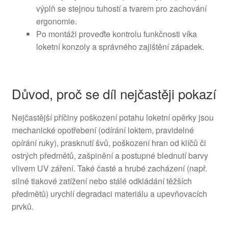
výplň se stejnou tuhostí a tvarem pro zachování
ergonomie.
Po montáži proveďte kontrolu funkčnosti víka
loketní konzoly a správného zajištění západek.
Důvod, proč se díl nejčastěji pokazí
Nejčastější příčiny poškození potahu loketní opěrky jsou
mechanické opotřebení (odírání loktem, pravidelné
opírání ruky), prasknutí švů, poškození hran od klíčů či
ostrých předmětů, zašpinění a postupné blednutí barvy
vlivem UV záření. Také časté a hrubé zacházení (např.
silné tlakové zatížení nebo stálé odkládání těžších
předmětů) urychlí degradaci materiálu a upevňovacích
prvků.