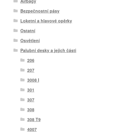
Airbagy
Bezpečnostní pásy
Loketní a hlavové opěrky
Ostatní
Osvětlení
Palubní desky a jejich části
206
207
3008 I
301
307
308
308 T9
4007