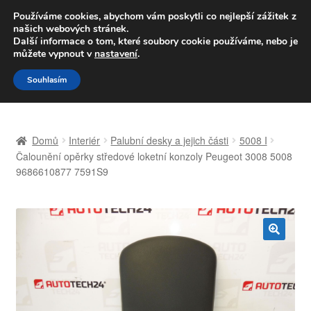
DOPRAVA od 139,-Kč
Používáme cookies, abychom vám poskytli co nejlepší zážitek z
našich webových stránek.
Volejte po-pá 9-16 704 494 494
Další informace o tom, které soubory cookie používáme, nebo je
můžete vypnout v
nastavení
.
Přeskočit
Přejít
Menu
Souhlasím
na
k
navigaci
obsahu
Úvodní stránka
webu
Domů
Interiér
Palubní desky a jejich části
5008 I
Celosvětová doprava
Čalounění opěrky středové loketní konzoly Peugeot 3008 5008
9686610877 7591S9
Doprava
Kontakt
🔍
Košík
Můj účet