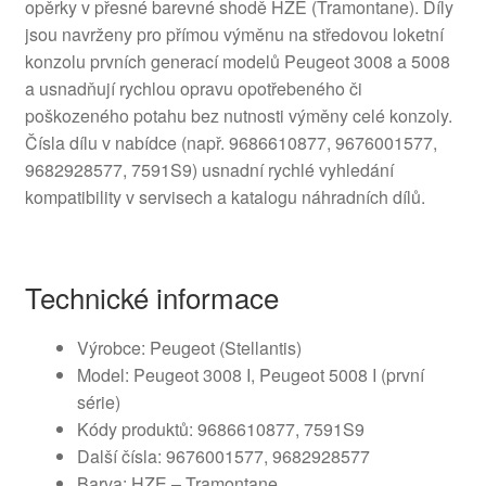
opěrky v přesné barevné shodě HZE (Tramontane). Díly
jsou navrženy pro přímou výměnu na středovou loketní
konzolu prvních generací modelů Peugeot 3008 a 5008
a usnadňují rychlou opravu opotřebeného či
poškozeného potahu bez nutnosti výměny celé konzoly.
Čísla dílu v nabídce (např. 9686610877, 9676001577,
9682928577, 7591S9) usnadní rychlé vyhledání
kompatibility v servisech a katalogu náhradních dílů.
Technické informace
Výrobce: Peugeot (Stellantis)
Model: Peugeot 3008 I, Peugeot 5008 I (první
série)
Kódy produktů: 9686610877, 7591S9
Další čísla: 9676001577, 9682928577
Barva: HZE – Tramontane