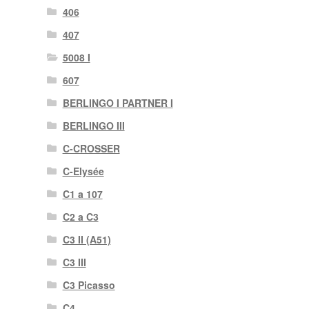
406
407
5008 I
607
BERLINGO I PARTNER I
BERLINGO III
C-CROSSER
C-Elysée
C1 a 107
C2 a C3
C3 II (A51)
C3 III
C3 Picasso
C4