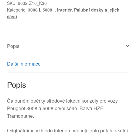
konzoly
SKU:
9632-Z10_K30
Kategorie:
3008 I
,
5008 I
,
Interiér
,
Palubní desky a jejich
Peugeot
části
3008
5008
9686610877
7591S9
Popis
množství
Další informace
Popis
Čalounění opěrky středové loketní konzoly pro vozy
Peugeot 3008 a 5008 první série. Barva HZE –
Tramontane.
Originálnímu vzhledu interiéru vracejí tento potah loketní