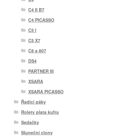
C4 II B7
C4 PICASSO
C5 I
C5 X7
C8 a 807
DS4
PARTNER III
XSARA
XSARA PICASSO
Řadící páky
Rolety plata kufru
Sedačky
Sluneční clony