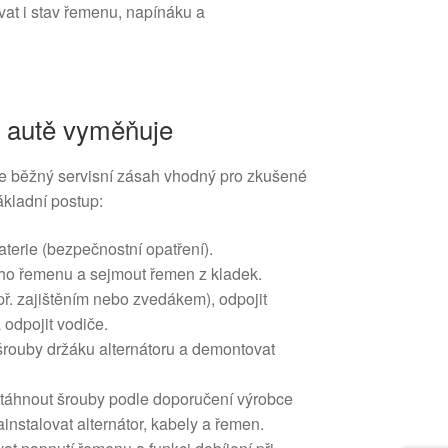
at i stav řemenu, napínáku a
a autě vyměňuje
je běžný servisní zásah vhodný pro zkušené
Základní postup:
aterie (bezpečnostní opatření).
ího řemenu a sejmout řemen z kladek.
apř. zajištěním nebo zvedákem), odpojit
 odpojit vodiče.
rouby držáku alternátoru a demontovat
otáhnout šrouby podle doporučení výrobce
nstalovat alternátor, kabely a řemen.