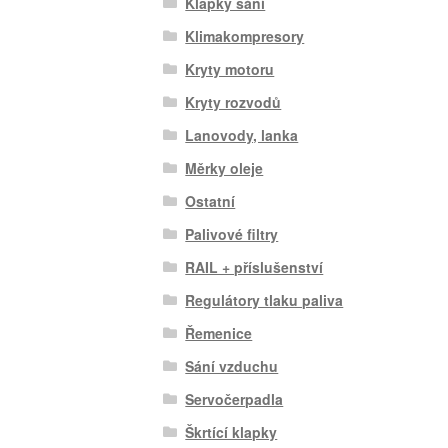
Klapky sání
Klimakompresory
Kryty motoru
Kryty rozvodů
Lanovody, lanka
Měrky oleje
Ostatní
Palivové filtry
RAIL + příslušenství
Regulátory tlaku paliva
Řemenice
Sání vzduchu
Servočerpadla
Škrtící klapky