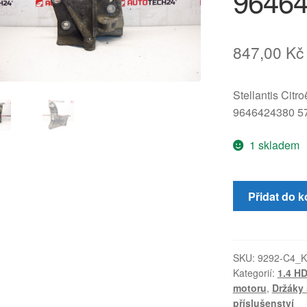
9646
847,00
Kč
Stellantis Citr
9646424380 5
1 skladem
Držák
Přidat do k
alternátoru
Citroën
Peugeot
9646424380
SKU:
9292-C4_K
Kategorií:
1.4 HD
5706G3
motoru
,
Držáky 
množství
příslušenství