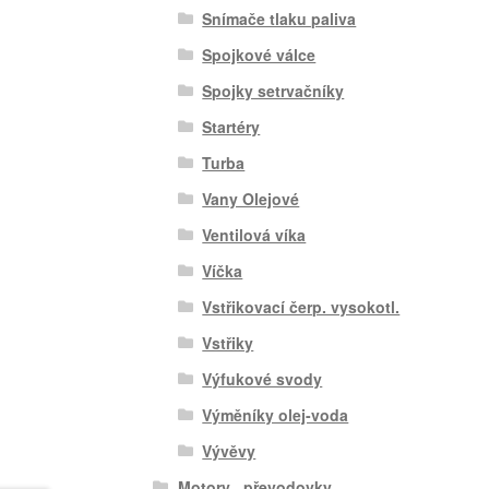
Snímače tlaku paliva
Spojkové válce
Spojky setrvačníky
Startéry
Turba
Vany Olejové
Ventilová víka
Víčka
Vstřikovací čerp. vysokotl.
Vstřiky
Výfukové svody
Výměníky olej-voda
Vývěvy
Motory , převodovky