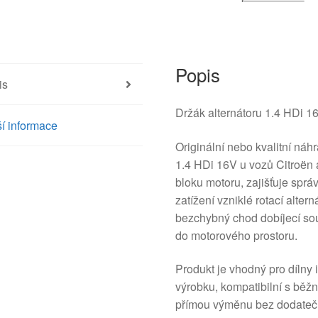
Popis
is
Držák alternátoru 1.4 HDi 1
í informace
Originální nebo kvalitní náh
1.4 HDi 16V u vozů Citroën a
bloku motoru, zajišťuje spr
zatížení vzniklé rotací alter
bezchybný chod dobíjecí sou
do motorového prostoru.
Produkt je vhodný pro dílny 
výrobku, kompatibilní s běž
přímou výměnu bez dodatečn