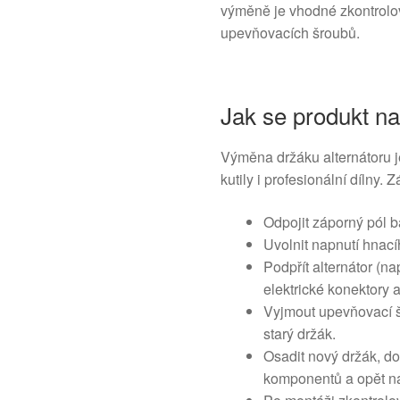
výměně je vhodné zkontrolov
upevňovacích šroubů.
Jak se produkt n
Výměna držáku alternátoru 
kutily i profesionální dílny. 
Odpojit záporný pól b
Uvolnit napnutí hnac
Podpřít alternátor (n
elektrické konektory a
Vyjmout upevňovací š
starý držák.
Osadit nový držák, d
komponentů a opět nai