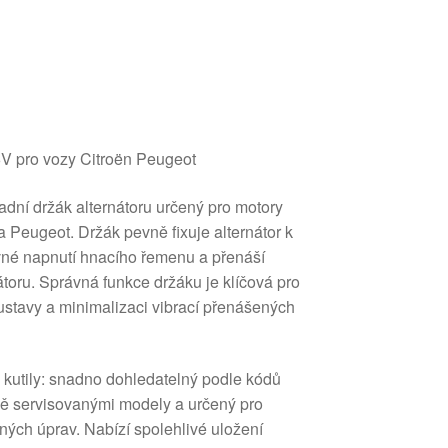
6V pro vozy Citroën Peugeot
radní držák alternátoru určený pro motory
 Peugeot. Držák pevně fixuje alternátor k
ávné napnutí hnacího řemenu a přenáší
nátoru. Správná funkce držáku je klíčová pro
stavy a minimalizaci vibrací přenášených
i kutily: snadno dohledatelný podle kódů
ně servisovanými modely a určený pro
ých úprav. Nabízí spolehlivé uložení