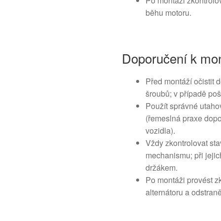
Po montáži zkontrolov
běhu motoru.
Doporučení k mon
Před montáží očistit 
šroubů; v případě poš
Použít správné utaho
(řemeslná praxe dopo
vozidla).
Vždy zkontrolovat st
mechanismu; při jeji
držákem.
Po montáži provést z
alternátoru a odstran