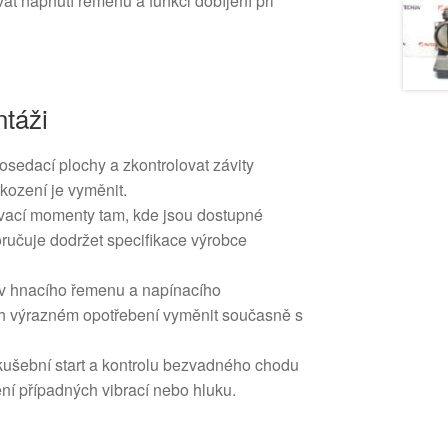
at napnutí řemenu a funkci dobíjení při
táži
dosedací plochy a zkontrolovat závity
kození je vyměnit.
vací momenty tam, kde jsou dostupné
ručuje dodržet specifikace výrobce
av hnacího řemenu a napínacího
ch výrazném opotřebení vyměnit současně s
kušební start a kontrolu bezvadného chodu
ění případných vibrací nebo hluku.