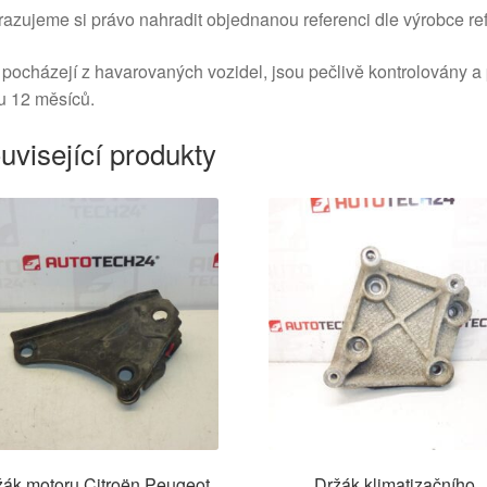
azujeme si právo nahradit objednanou referenci dle výrobce ref
 pocházejí z havarovaných vozidel, jsou pečlivě kontrolovány a
u 12 měsíců.
uvisející produkty
žák motoru Citroën Peugeot
Držák klimatizačního