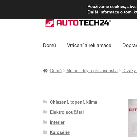
DOPRAVA od 13
Používáme cookies, abych
Další informace o tom, k
Přeskočit
Přejít
na
k
navigaci
obsahu
webu
Domů
Vrácení a reklamace
Dopra
Úvodní stránka
Celosvětová doprava
Dopra
Domů
Motor - díly a příslušenství
Držáky 
Ochrana osobních údajů
Platby
Pokladna
Chlazení, topení, klima
Elektro součásti
Interiér
Karosérie