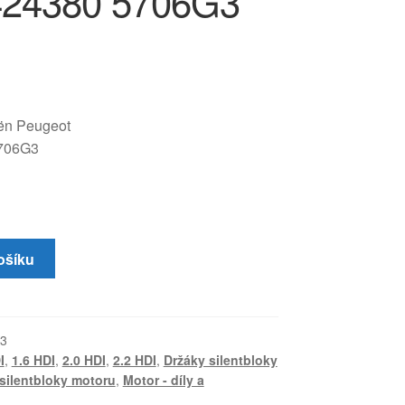
424380 5706G3
oën Peugeot
706G3
ošíku
3
I
,
1.6 HDI
,
2.0 HDI
,
2.2 HDI
,
Držáky silentbloky
silentbloky motoru
,
Motor - díly a