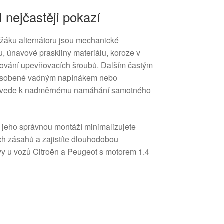
l nejčastěji pokazí
držáku alternátoru jsou mechanické
, únavové praskliny materiálu, koroze v
lňování upevňovacích šroubů. Dalším častým
působené vadným napínákem nebo
 vede k nadměrnému namáhání samotného
 jeho správnou montáží minimalizujete
ch zásahů a zajistíte dlouhodobou
avy u vozů Citroën a Peugeot s motorem 1.4