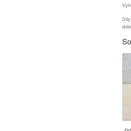
Vyhr
Díly
dob
So
Dr