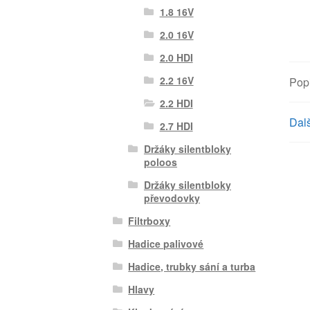
1.8 16V
2.0 16V
2.0 HDI
2.2 16V
Pop
2.2 HDI
Dalš
2.7 HDI
Držáky silentbloky
poloos
Držáky silentbloky
převodovky
Filtrboxy
Hadice palivové
Hadice, trubky sání a turba
Hlavy