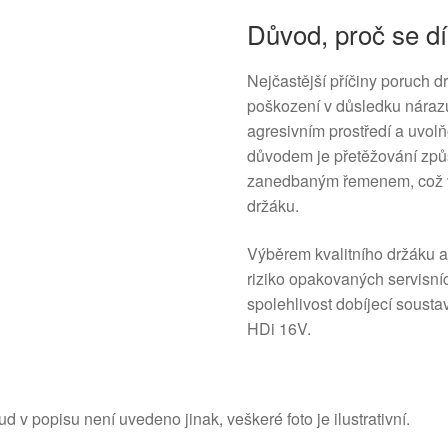
Důvod, proč se dí
Nejčastější příčiny poruch 
poškození v důsledku nárazu
agresivním prostředí a uvo
důvodem je přetěžování z
zanedbaným řemenem, což
držáku.
Výběrem kvalitního držáku a
riziko opakovaných servisní
spolehlivost dobíjecí soust
HDi 16V.
d v popisu není uvedeno jinak, veškeré foto je ilustrativní.