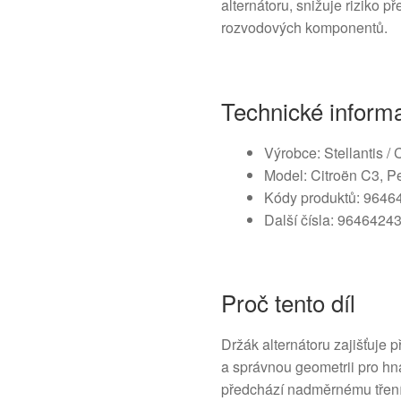
alternátoru, snižuje riziko
rozvodových komponentů.
Technické inform
Výrobce: Stellantis / 
Model: Citroën C3, P
Kódy produktů: 964
Další čísla: 9646424
Proč tento díl
Držák alternátoru zajišťuje 
a správnou geometrii pro hna
předchází nadměrnému tření a 