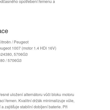
 předčasného opotřebení řemenu a
ace
Citroën / Peugeot
eugeot 1007 (motor 1.4 HDi 16V)
6424380, 5706G3
380 / 5706G3
přesné uložení alternátoru vůči bloku motoru
cí řemen. Kvalitní držák minimalizuje vůle,
zajišťuje stabilní dobíjení baterie. Při