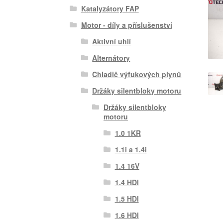
Katalyzátory FAP
Motor - díly a příslušenství
Aktivní uhlí
Alternátory
Chladič výfukových plynů
Držáky silentbloky motoru
Držáky silentbloky
motoru
1.0 1KR
1.1i a 1.4i
1.4 16V
1.4 HDI
1.5 HDI
1.6 HDI