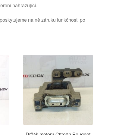
erení nahrazující.
 poskytujeme na ně záruku funkčnosti po
Držák motoru Citroën Peugeot