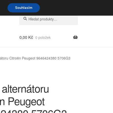
o-pá 9-16 704 494 494
Souhlasím
Hledat:
Hledat
0,00
Kč
0 položek
nátoru Citroën Peugeot 9646424380 5706G3
alternátoru
ën Peugeot