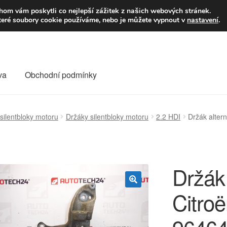
9,-Kč
Volejte p
om vám poskytli co nejlepší zážitek z našich webových stránek.
teré soubory cookie používáme, nebo je můžete vypnout v
nastavení
.
va
Obchodní podmínky
va
Kontakt
Košík
Můj účet
O nás
Obchodní podmínky
silentbloky motoru
Držáky silentbloky motoru
2.2 HDI
Držák alter
Reklamace
Reklamační řád
Vrakoviště Citroën
Držák 
Citro
🔍