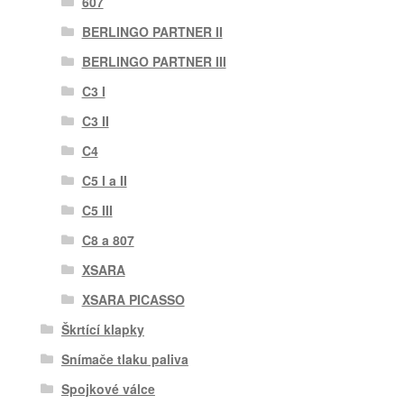
607
BERLINGO PARTNER II
BERLINGO PARTNER III
C3 I
C3 II
C4
C5 I a II
C5 III
C8 a 807
XSARA
XSARA PICASSO
Škrtící klapky
Snímače tlaku paliva
Spojkové válce