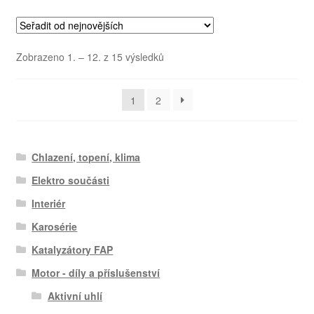
Seřazeno
Zobrazeno 1. – 12. z 15 výsledků
od
nejnovějších
1
2
Chlazení, topení, klima
Elektro součásti
Interiér
Karosérie
Katalyzátory FAP
Motor - díly a příslušenství
Aktivní uhlí