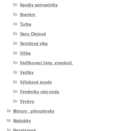
Spojky setrvačníky
Startéry
Turba
Vany Olejové
Ventilová víka
Víčka
Vstřikovací čerp. vysokotl.
Vstřiky
Výfukové svody
Výměníky olej-voda
Vývěvy
Motory , převodovky
Nádobky
Nezařazené