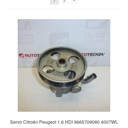
1
2
O nás
Obchodní podmínky
Ochrana osobních údajů
Platby
Pokladna
Reklamace
Reklamační řád
Vrakoviště Citroën
Servo Citroën Peugeot 1.6 HDI 9665709080 4007WL