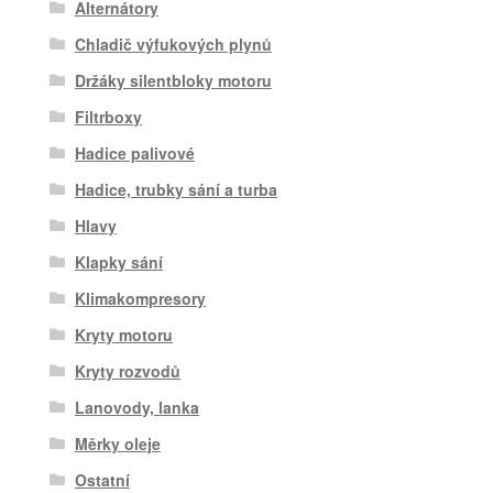
Alternátory
Chladič výfukových plynů
Držáky silentbloky motoru
Filtrboxy
Hadice palivové
Hadice, trubky sání a turba
Hlavy
Klapky sání
Klimakompresory
Kryty motoru
Kryty rozvodů
Lanovody, lanka
Měrky oleje
Ostatní