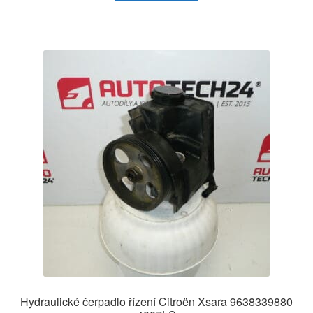
Hydraulické čerpadlo řízení Citroën Xsara 9638339880