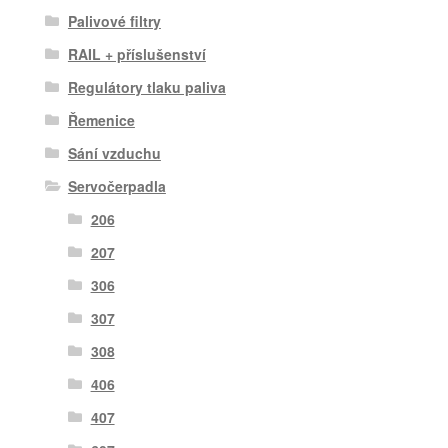
Palivové filtry
RAIL + příslušenství
Regulátory tlaku paliva
Řemenice
Sání vzduchu
Servočerpadla
206
207
306
307
308
406
407