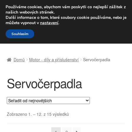
DOPRAVA od 139,-Kč
Používáme cookies, abychom vám poskytli co nejlepší zážitek z
našich webových stránek.
Volejte po-pá 9-16 704 494 494
Další informace o tom, které soubory cookie používáme, nebo je
můžete vypnout v
nastavení
.
Přeskočit
Přejít
Menu
Souhlasím
na
k
navigaci
obsahu
Úvodní stránka
webu
Domů
Motor - díly a příslušenství
Servočerpadla
Celosvětová doprava
Servočerpadla
Doprava
Kontakt
Košík
Seřazeno
Zobrazeno 1. – 12. z 15 výsledků
od
Můj účet
nejnovějších