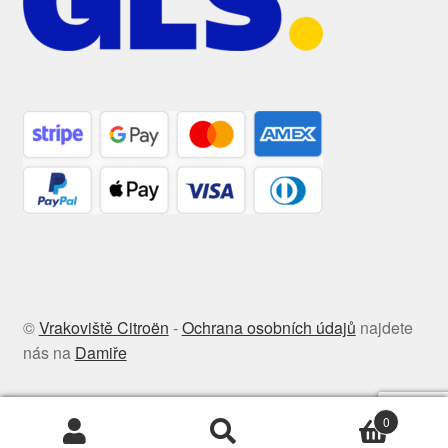
©
Vrakoviště Citroën
-
Ochrana osobních údajů
najdete
nás na
Damiře
0
Hledat:
Hledat