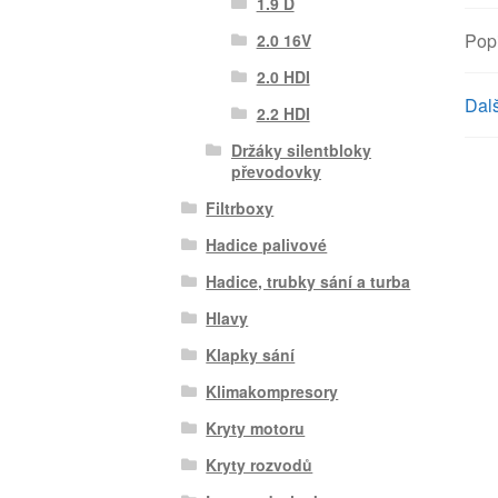
1.9 D
Pop
2.0 16V
2.0 HDI
Dalš
2.2 HDI
Držáky silentbloky
převodovky
Filtrboxy
Hadice palivové
Hadice, trubky sání a turba
Hlavy
Klapky sání
Klimakompresory
Kryty motoru
Kryty rozvodů