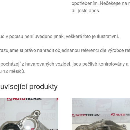
opotřebením. Nečekejte na n
díl ještě dnes.
d v popisu není uvedeno jinak, veškeré foto je ilustrativní.
azujeme si právo nahradit objednanou referenci dle výrobce ref
 pocházejí z havarovaných vozidel, jsou pečlivě kontrolovány a
u 12 měsíců.
uvisející produkty