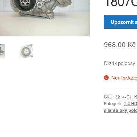
1807
Upozornit 
968,00
Kč
Držák poloos
Není sklad
SKU:
3214-C1_K
Kategorií:
1.4 HD
silentbloky pol