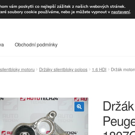
9,-Kč
Volejte p
om vám poskytli co nejlepší zážitek z našich webových stránek.
teré soubory cookie používáme, nebo je můžete vypnout v
nastavení
.
va
Obchodní podmínky
va
Kontakt
Košík
Můj účet
O nás
Obchodní podmínky
silentbloky motoru
Držáky silentbloky poloos
1.6 HDI
Držák motor
Reklamace
Reklamační řád
Vrakoviště Citroën
Držák
Peuge
🔍