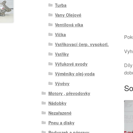
Turba
Vany Olejové
Ventilová víka
Víčka
Poku
Vstřikovací čerp. vysokotl.
Vyhr
Vstřiky
Výfukové svody
Díly
dob
Výměníky olej-voda
Vývěvy
So
Motory , převodovky
Nádobky
Nezařazené
Pneu a disky
Podvozek a nápravy