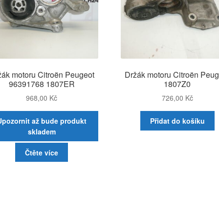
žák motoru Citroën Peugeot
Držák motoru Citroën Peug
96391768 1807ER
1807Z0
968,00
Kč
726,00
Kč
Upozornit až bude produkt
Přidat do košíku
skladem
Čtěte více