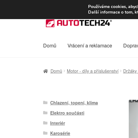
DOPRAVA od 13
Používáme cookies, abych
Další informace o tom, k
Přeskočit
Přejít
na
k
navigaci
obsahu
webu
Domů
Vrácení a reklamace
Dopra
Úvodní stránka
Celosvětová doprava
Dopra
Domů
Motor - díly a příslušenství
Držáky 
Ochrana osobních údajů
Platby
Pokladna
Chlazení, topení, klima
Elektro součásti
Interiér
Karosérie