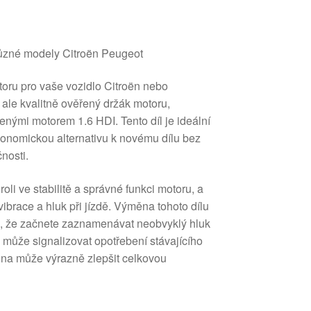
různé modely Citroën Peugeot
toru pro vaše vozidlo Citroën nebo
ale kvalitně ověřený držák motoru,
enými motorem 1.6 HDI. Tento díl je ideální
 ekonomickou alternativu k novému dílu bez
nosti.
oli ve stabilitě a správné funkci motoru, a
brace a hluk při jízdě. Výměna tohoto dílu
ě, že začnete zaznamenávat neobvyklý hluk
může signalizovat opotřebení stávajícího
na může výrazně zlepšit celkovou