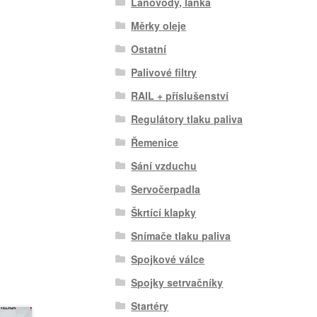
Lanovody, lanka
Měrky oleje
Ostatní
Palivové filtry
RAIL + příslušenství
Regulátory tlaku paliva
Řemenice
Sání vzduchu
Servočerpadla
Škrtící klapky
Snímače tlaku paliva
Spojkové válce
Spojky setrvačníky
Startéry