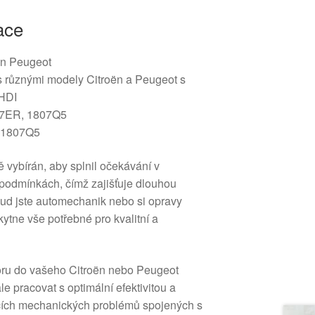
ace
n Peugeot
s různými modely Citroën a Peugeot s
 HDI
7ER, 1807Q5
 1807Q5
ě vybírán, aby splnil očekávání v
podmínkách, čímž zajišťuje dlouhou
okud jste automechanik nebo si opravy
kytne vše potřebné pro kvalitní a
oru do vašeho Citroën nebo Peugeot
le pracovat s optimální efektivitou a
ucích mechanických problémů spojených s