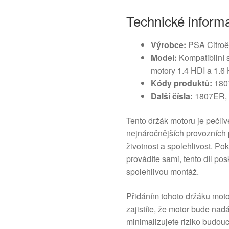
Technické inform
Výrobce:
PSA Citroë
Model:
Kompatibilní 
motory 1.4 HDI a 1.6
Kódy produktů:
180
Další čísla:
1807ER,
Tento držák motoru je pečliv
nejnáročnějších provozních 
životnost a spolehlivost. P
provádíte sami, tento díl pos
spolehlivou montáž.
Přidáním tohoto držáku mot
zajistíte, že motor bude nadá
minimalizujete riziko budo