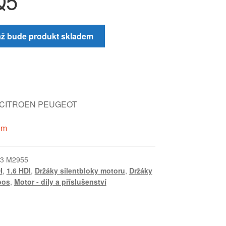
Q5
až bude produkt skladem
y CITROEN PEUGEOT
em
3 M2955
I
,
1.6 HDI
,
Držáky silentbloky motoru
,
Držáky
oos
,
Motor - díly a příslušenství