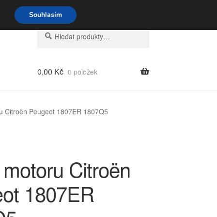
o-pá 9-16 704 494 494
Souhlasím
Hledat:
Hledat
0,00
Kč
0 položek
u Citroën Peugeot 1807ER 1807Q5
 motoru Citroën
ot 1807ER