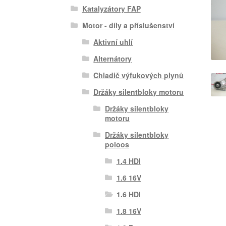
Katalyzátory FAP
Motor - díly a příslušenství
Aktivní uhlí
Alternátory
Chladič výfukových plynů
Držáky silentbloky motoru
Držáky silentbloky
motoru
Držáky silentbloky
poloos
1.4 HDI
1.6 16V
1.6 HDI
1.8 16V