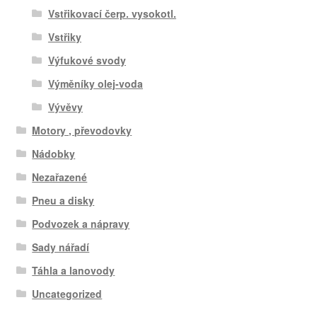
Vstřikovací čerp. vysokotl.
Vstřiky
Výfukové svody
Výměníky olej-voda
Vývěvy
Motory , převodovky
Nádobky
Nezařazené
Pneu a disky
Podvozek a nápravy
Sady nářadí
Táhla a lanovody
Uncategorized