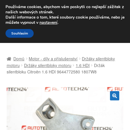
DOPRAVA od 139,-Kč
Používáme cookies, abychom vám poskytli co nejlepší zážitek z
našich webových stránek.
Volejte po-pá 9-16 704 494 494
Další informace o tom, které soubory cookie používáme, nebo je
můžete vypnout v
nastavení
.
Přeskočit
Přejít
Menu
Souhlasím
na
k
navigaci
obsahu
Úvodní stránka
webu
Domů
Motor - díly a příslušenství
Držáky silentbloky
Celosvětová doprava
motoru
Držáky silentbloky motoru
1.6 HDI
Držák
silentbloku Citroën 1.6 HDI 9644772580 1807W8
Doprava
Kontakt
🔍
Košík
Můj účet