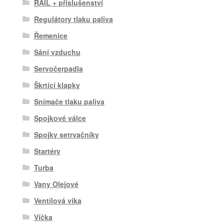
RAIL + příslušenství
Regulátory tlaku paliva
Řemenice
Sání vzduchu
Servočerpadla
Škrtící klapky
Snímače tlaku paliva
Spojkové válce
Spojky setrvačníky
Startéry
Turba
Vany Olejové
Ventilová víka
Víčka