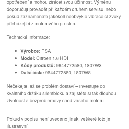
opotřebení a mohou ztrácet svou účinnost. Výměnu
doporučuji provádět při každém druhém servisu, nebo
pokud zaznamenáte jakékoli neobvyklé vibrace či zvuky
přicházející z motorového prostoru.
Technické informace:
Výrobce:
PSA
Model:
Citroën 1.6 HDI
Kódy produktů:
9644772580, 1807W8
Další čísla:
9644772580, 1807W8
Nečekejte, až se problém dostaví – investujte do
kvalitního držáku silentbloku a zajistěte si tak dlouhou
životnost a bezproblémový chod vašeho motoru.
Pokud v popisu není uvedeno jinak, veškeré foto je
ilustrativní.