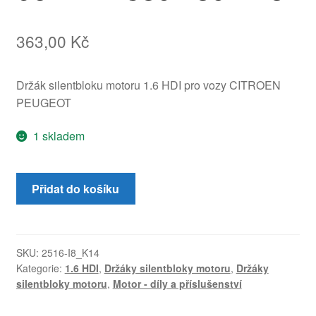
363,00
Kč
Držák silentbloku motoru 1.6 HDI pro vozy CITROEN
PEUGEOT
1 skladem
Držák
Přidat do košíku
silentbloku
Citroën
1.6
HDI
SKU:
2516-I8_K14
Kategorie:
1.6 HDI
,
Držáky silentbloky motoru
,
Držáky
9644772580
silentbloky motoru
,
Motor - díly a příslušenství
1807W8
množství