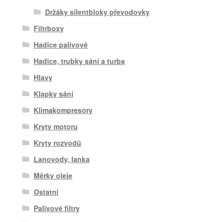
Držáky silentbloky převodovky
Filtrboxy
Hadice palivové
Hadice, trubky sání a turba
Hlavy
Klapky sání
Klimakompresory
Kryty motoru
Kryty rozvodů
Lanovody, lanka
Měrky oleje
Ostatní
Palivové filtry