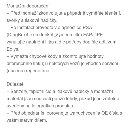
Montážní doporučení
– Před montáží zkontrolujte a případně vyměňte těsnění,
svorky a tlakové hadičky.
– Po instalaci proveďte v diagnostice PSA
(DiagBox/Lexia) funkci „Výměna filtru FAP/DPF“,
vynulujte naplnění filtru a dle potřeby doplňte aditivum
Eolys.
– Vymažte chybové kódy a zkontrolujte hodnoty
diferenčního tlaku; u některých vozů je vhodná servisní
(nucená) regenerace.
Důležité
– Senzory, teplotní čidla, tlakové hadičky a montážní
materiál jsou součástí pouze tehdy, pokud jsou zřetelně
uvedeny na fotografiích produktu.
– Před objednáním porovnejte tvar/uchycení a OE čísla s
vaším starým dílem.