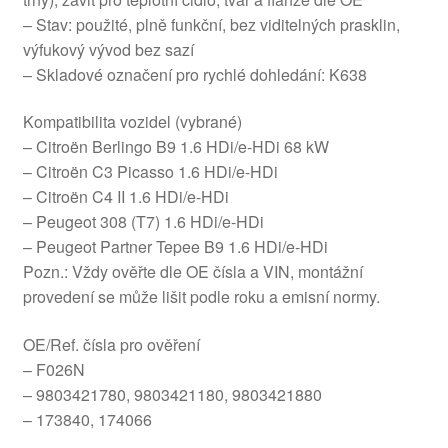
– Stav: použité, plně funkční, bez viditelných prasklin,
výfukový vývod bez sazí
– Skladové označení pro rychlé dohledání: K638
Kompatibilita vozidel (vybrané)
– Citroën Berlingo B9 1.6 HDi/e-HDi 68 kW
– Citroën C3 Picasso 1.6 HDi/e-HDi
– Citroën C4 II 1.6 HDi/e-HDi
– Peugeot 308 (T7) 1.6 HDi/e-HDi
– Peugeot Partner Tepee B9 1.6 HDi/e-HDi
Pozn.: Vždy ověřte dle OE čísla a VIN, montážní
provedení se může lišit podle roku a emisní normy.
OE/Ref. čísla pro ověření
– F026N
– 9803421780, 9803421180, 9803421880
– 173840, 174066