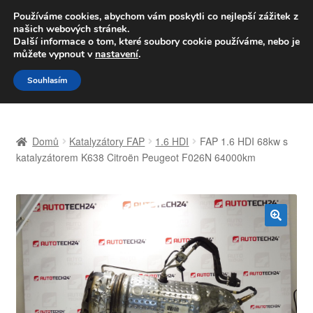
DOPRAVA od 139,-Kč
Používáme cookies, abychom vám poskytli co nejlepší zážitek z
našich webových stránek.
Volejte po-pá 9-16 704 494 494
Další informace o tom, které soubory cookie používáme, nebo je
můžete vypnout v
nastavení
.
Přeskočit
Přejít
Menu
Souhlasím
na
k
navigaci
obsahu
Úvodní stránka
webu
Domů
Katalyzátory FAP
1.6 HDI
FAP 1.6 HDI 68kw s
Celosvětová doprava
katalyzátorem K638 Citroën Peugeot F026N 64000km
Doprava
Kontakt
🔍
Košík
Můj účet