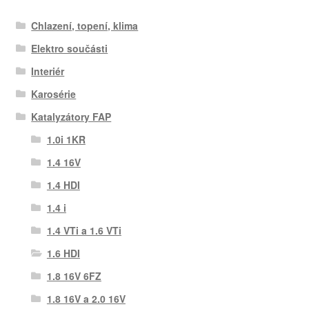
Chlazení, topení, klima
Elektro součásti
Interiér
Karosérie
Katalyzátory FAP
1.0i 1KR
1.4 16V
1.4 HDI
1.4 i
1.4 VTi a 1.6 VTi
1.6 HDI
1.8 16V 6FZ
1.8 16V a 2.0 16V