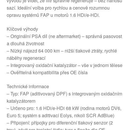
vývodu je vidět, že filtr správně regeneruje – bez nánosů
sazí. Ideální volba pro rychlou a cenově rozumnou
opravu systémů FAP u motorů 1.6 HDi/e-HDi.
Klíčové výhody
– Originální PSA díl (ne aftermarket) – správná pasovost
a dlouhá životnost
– Nízký nájezd 64 000 km – nižší tlakové ztráty, rychlé
náběhy regenerací
– Integrovaný oxidační katalyzátor – vše v jednom tělese
– Ověřitelná kompatibilita přes OE čísla
Technické informace
– Typ: FAP (aditivovaný DPF) s integrovaným oxidačním
katalyzátorem
– Určeno pro: 1.6 HDi/e-HDi 68 kW (rodina motorů DV6,
Euro 5; systém s aditivací Eolys, nikoli SCR AdBlue)
– Připojení: přípojky pro diferenční tlakový senzor (2
trny), závit pro teplotní čidlo; tvar a flanže dle OE