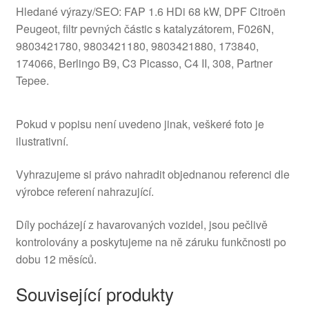
Hledané výrazy/SEO: FAP 1.6 HDi 68 kW, DPF Citroën
Peugeot, filtr pevných částic s katalyzátorem, F026N,
9803421780, 9803421180, 9803421880, 173840,
174066, Berlingo B9, C3 Picasso, C4 II, 308, Partner
Tepee.
Pokud v popisu není uvedeno jinak, veškeré foto je
ilustrativní.
Vyhrazujeme si právo nahradit objednanou referenci dle
výrobce referení nahrazující.
Díly pocházejí z havarovaných vozidel, jsou pečlivě
kontrolovány a poskytujeme na ně záruku funkčnosti po
dobu 12 měsíců.
Související produkty