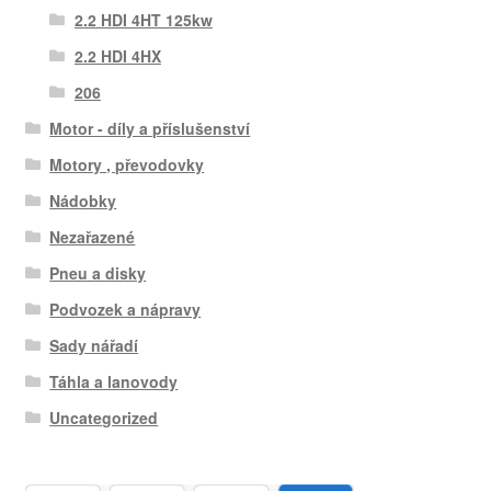
2.2 HDI 4HT 125kw
2.2 HDI 4HX
206
Motor - díly a příslušenství
Motory , převodovky
Nádobky
Nezařazené
Pneu a disky
Podvozek a nápravy
Sady nářadí
Táhla a lanovody
Uncategorized