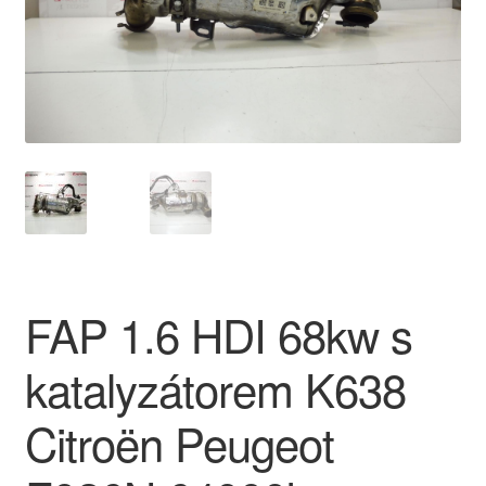
O nás
Obchodní podmínky
Ochrana osobních údajů
Platby
Pokladna
FAP 1.6 HDI 68kw s
Reklamace
katalyzátorem K638
Reklamační řád
Citroën Peugeot
Vrakoviště Citroën