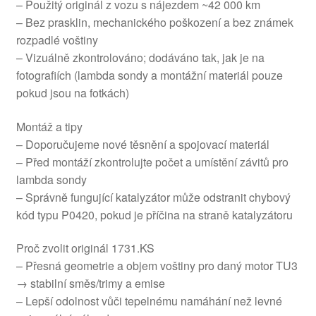
– Použitý originál z vozu s nájezdem ~42 000 km
– Bez prasklin, mechanického poškození a bez známek
rozpadlé voštiny
– Vizuálně zkontrolováno; dodáváno tak, jak je na
fotografiích (lambda sondy a montážní materiál pouze
pokud jsou na fotkách)
Montáž a tipy
– Doporučujeme nové těsnění a spojovací materiál
– Před montáží zkontrolujte počet a umístění závitů pro
lambda sondy
– Správně fungující katalyzátor může odstranit chybový
kód typu P0420, pokud je příčina na straně katalyzátoru
Proč zvolit originál 1731.KS
– Přesná geometrie a objem voštiny pro daný motor TU3
→ stabilní směs/trimy a emise
– Lepší odolnost vůči tepelnému namáhání než levné