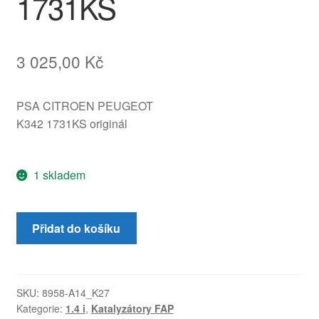
1731KS
3 025,00
Kč
PSA CITROEN PEUGEOT
K342 1731KS originál
1 skladem
Katalyzátor
Přidat do košíku
Peugeot
206
206+
1.4
SKU:
8958-A14_K27
Kategorie:
1.4 i
,
Katalyzátory FAP
i