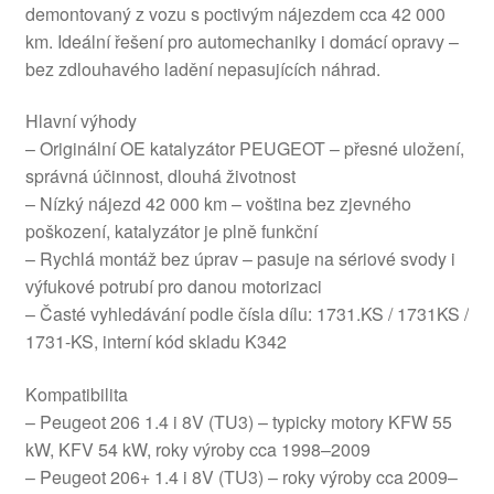
demontovaný z vozu s poctivým nájezdem cca 42 000
km. Ideální řešení pro automechaniky i domácí opravy –
bez zdlouhavého ladění nepasujících náhrad.
Hlavní výhody
– Originální OE katalyzátor PEUGEOT – přesné uložení,
správná účinnost, dlouhá životnost
– Nízký nájezd 42 000 km – voština bez zjevného
poškození, katalyzátor je plně funkční
– Rychlá montáž bez úprav – pasuje na sériové svody i
výfukové potrubí pro danou motorizaci
– Časté vyhledávání podle čísla dílu: 1731.KS / 1731KS /
1731-KS, interní kód skladu K342
Kompatibilita
– Peugeot 206 1.4 i 8V (TU3) – typicky motory KFW 55
kW, KFV 54 kW, roky výroby cca 1998–2009
– Peugeot 206+ 1.4 i 8V (TU3) – roky výroby cca 2009–