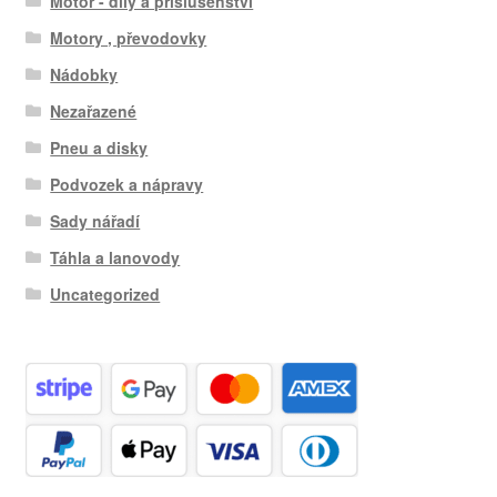
Motor - díly a příslušenství
Motory , převodovky
Nádobky
Nezařazené
Pneu a disky
Podvozek a nápravy
Sady nářadí
Táhla a lanovody
Uncategorized