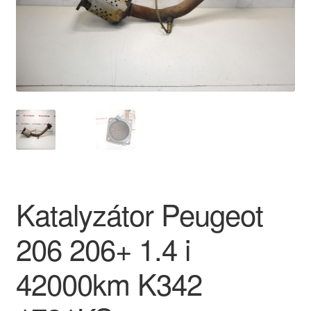
O nás
Obchodní podmínky
Ochrana osobních údajů
Platby
Pokladna
Katalyzátor Peugeot
Reklamace
206 206+ 1.4 i
Reklamační řád
42000km K342
Vrakoviště Citroën