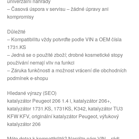
univerzální náhrady
– Časová úspora v servisu – žádné úpravy ani
kompromisy
Důležité
– Kompatibilitu vždy potvrďte podle VIN a OEM čísla
1731.KS
– Jedná se o použité zboží; drobné kosmetické stopy
používání nemají vliv na funkci
– Záruka funkčnosti a možnost vrácení dle obchodních
podmínek e‑shopu
Hledané výrazy (SEO)
katalyzátor Peugeot 206 1.4 i, katalyzátor 206+,
katalyzátor 1731.KS, 1731KS, K342, katalyzátor TU3
KFW KFV, originální katalyzátor Peugeot, výfukový
katalyzátor 206
Máte dotaz k kompatibilitě? Napište nám VIN – rádi