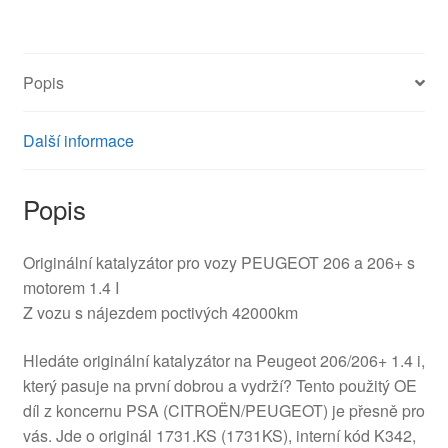
42000km
K342
1731KS
Popis
množství
Další informace
Popis
Originální katalyzátor pro vozy PEUGEOT 206 a 206+ s
motorem 1.4 I
Z vozu s nájezdem poctivých 42000km
Hledáte originální katalyzátor na Peugeot 206/206+ 1.4 i,
který pasuje na první dobrou a vydrží? Tento použitý OE
díl z koncernu PSA (CITROËN/PEUGEOT) je přesně pro
vás. Jde o originál 1731.KS (1731KS), interní kód K342,