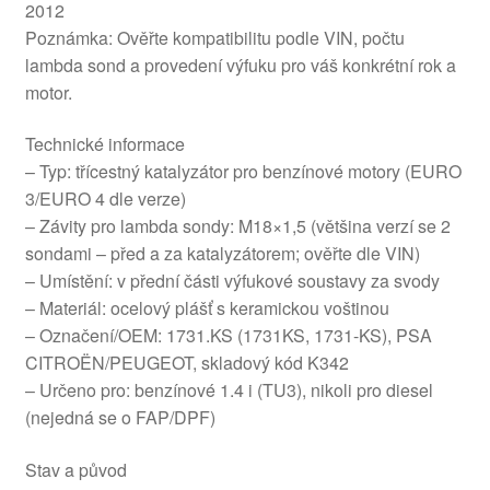
2012
Poznámka: Ověřte kompatibilitu podle VIN, počtu
lambda sond a provedení výfuku pro váš konkrétní rok a
motor.
Technické informace
– Typ: třícestný katalyzátor pro benzínové motory (EURO
3/EURO 4 dle verze)
– Závity pro lambda sondy: M18×1,5 (většina verzí se 2
sondami – před a za katalyzátorem; ověřte dle VIN)
– Umístění: v přední části výfukové soustavy za svody
– Materiál: ocelový plášť s keramickou voštinou
– Označení/OEM: 1731.KS (1731KS, 1731-KS), PSA
CITROËN/PEUGEOT, skladový kód K342
– Určeno pro: benzínové 1.4 i (TU3), nikoli pro diesel
(nejedná se o FAP/DPF)
Stav a původ