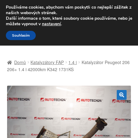
DOPRAVA od 139,-Kč
Používáme cookies, abychom vám poskytli co nejlepší zážitek z
našich webových stránek.
Volejte po-pá 9-16 704 494 494
Další informace o tom, které soubory cookie používáme, nebo je
můžete vypnout v
nastavení
.
Přeskočit
Přejít
Menu
Souhlasím
na
k
navigaci
obsahu
Úvodní stránka
webu
Domů
Katalyzátory FAP
1.4 i
Katalyzátor Peugeot 206
Celosvětová doprava
206+ 1.4 i 42000km K342 1731KS
Doprava
Kontakt
🔍
Košík
Můj účet