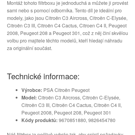
Montáž tohoto filtrboxu je jednoduchá a můžete ji provést
sami nebo s pomocí odborníka. Tento díl je ideální pro
modely, jako jsou Citroën C3 Aircross, Citroën C-Elysée,
Citroën C3 III, Citroën C4 Cactus, Citroen C4 II, Peugeot
2008, Peugeot 208 a Peugeot 301, což z něj činí skvělou
volbu pro majitele těchto modelů, kteří hledají náhradu
za originální součást.
Technické informace:
Výrobce:
PSA Citroën Peugeot
Model:
Citroën C3 Aircross, Citroën C-Elysée,
Citroën C3 III, Citroën C4 Cactus, Citroën C4 II,
Peugeot 2008, Peugeot 208, Peugeot 301
Kódy produktů:
9670851880, 9826454780
Náš filtrbox je pečlivě vybrán tak, aby splnil požadavky