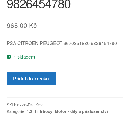
9826454780
968,00
Kč
PSA CITROËN PEUGEOT 9670851880 9826454780
1 skladem
Filtrbox
Přidat do košíku
Citroën
Peugeot
1.2
VTi
SKU:
8728-D4_K22
Kategorie:
1.2
,
Filtrboxy
,
Motor - díly a příslušenství
9670851880
9826454780
množství