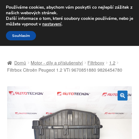
DOPRAVA od 139,-Kč
Používáme cookies, abychom vám poskytli co nejlepší zážitek z
našich webových stránek.
Volejte po-pá 9-16 704 494 494
Další informace o tom, které soubory cookie používáme, nebo je
můžete vypnout v
nastavení
.
Přeskočit
Přejít
Menu
Souhlasím
na
k
navigaci
obsahu
Úvodní stránka
webu
Domů
Motor - díly a příslušenství
Filtrboxy
1.2
Celosvětová doprava
Filtrbox Citroën Peugeot 1.2 VTi 9670851880 9826454780
Doprava
Kontakt
🔍
Košík
Můj účet