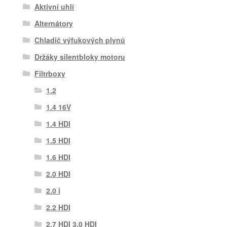
Aktivní uhlí
Alternátory
Chladič výfukových plynů
Držáky silentbloky motoru
Filtrboxy
1.2
1.4 16V
1.4 HDI
1.5 HDI
1.6 HDI
2.0 HDI
2.0 i
2.2 HDI
2.7 HDI 3.0 HDI