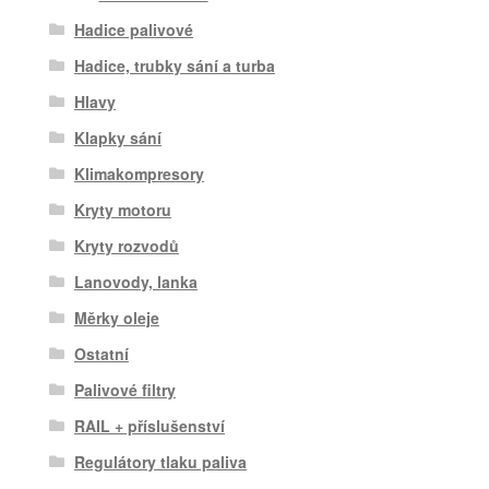
Hadice palivové
Hadice, trubky sání a turba
Hlavy
Klapky sání
Klimakompresory
Kryty motoru
Kryty rozvodů
Lanovody, lanka
Měrky oleje
Ostatní
Palivové filtry
RAIL + příslušenství
Regulátory tlaku paliva