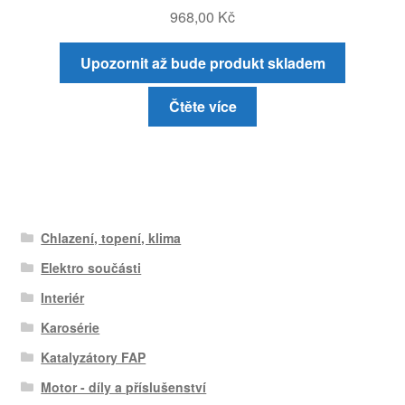
968,00
Kč
Upozornit až bude produkt skladem
Čtěte více
Chlazení, topení, klima
Elektro součásti
Interiér
Karosérie
Katalyzátory FAP
Motor - díly a příslušenství