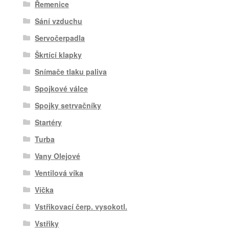
Řemenice
Sání vzduchu
Servočerpadla
Škrtící klapky
Snímače tlaku paliva
Spojkové válce
Spojky setrvačníky
Startéry
Turba
Vany Olejové
Ventilová víka
Víčka
Vstřikovací čerp. vysokotl.
Vstřiky