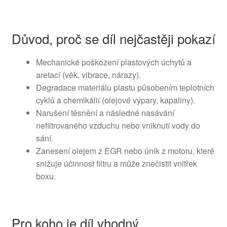
Důvod, proč se díl nejčastěji pokazí
Mechanické poškození plastových úchytů a
aretací (věk, vibrace, nárazy).
Degradace materiálu plastu působením teplotních
cyklů a chemikálií (olejové výpary, kapaliny).
Narušení těsnění a následné nasávání
nefiltrovaného vzduchu nebo vniknutí vody do
sání.
Zanesení olejem z EGR nebo únik z motoru, které
snižuje účinnost filtru a může znečistit vnitřek
boxu.
Pro koho je díl vhodný