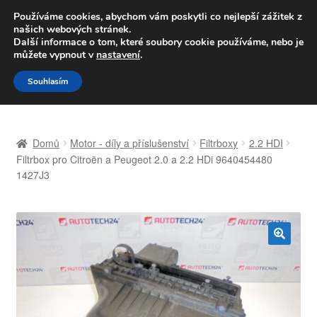
DOPRAVA od 139,-Kč
Používáme cookies, abychom vám poskytli co nejlepší zážitek z
našich webových stránek.
Volejte po-pá 9-16 704 494 494
Další informace o tom, které soubory cookie používáme, nebo je
můžete vypnout v
nastavení
.
Přeskočit
Přejít
Menu
Souhlasím
na
k
navigaci
obsahu
Úvodní stránka
webu
Domů
Motor - díly a příslušenství
Filtrboxy
2.2 HDI
Celosvětová doprava
Filtrbox pro Citroën a Peugeot 2.0 a 2.2 HDi 9640454480
1427J3
Doprava
Kontakt
🔍
Košík
Můj účet