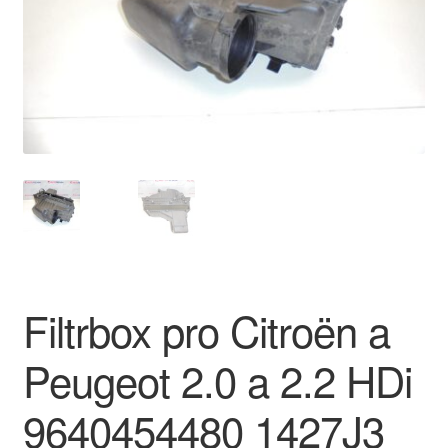
O nás
Obchodní podmínky
Ochrana osobních údajů
Platby
Pokladna
Reklamace
Filtrbox pro Citroën a
Reklamační řád
Peugeot 2.0 a 2.2 HDi
Vrakoviště Citroën
9640454480 1427J3