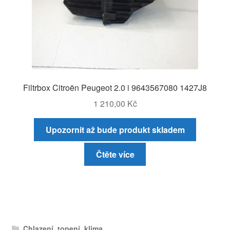
Filtrbox Citroën Peugeot 2.0 i 9643567080 1427J8
1 210,00
Kč
Upozornit až bude produkt skladem
Čtěte více
Chlazení, topení, klima