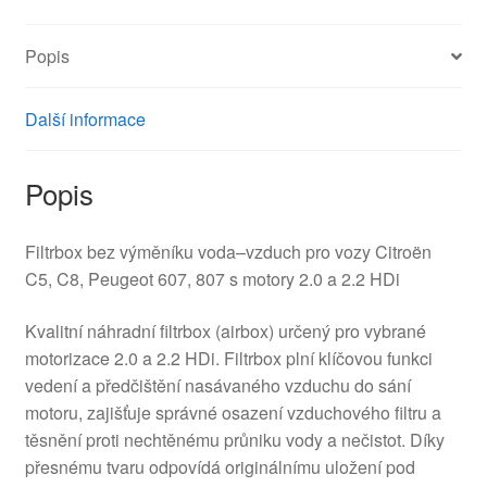
HDi
9640454480
Popis
1427J3
množství
Další informace
Popis
Filtrbox bez výměníku voda–vzduch pro vozy Citroën
C5, C8, Peugeot 607, 807 s motory 2.0 a 2.2 HDi
Kvalitní náhradní filtrbox (airbox) určený pro vybrané
motorizace 2.0 a 2.2 HDi. Filtrbox plní klíčovou funkci
vedení a předčištění nasávaného vzduchu do sání
motoru, zajišťuje správné osazení vzduchového filtru a
těsnění proti nechtěnému průniku vody a nečistot. Díky
přesnému tvaru odpovídá originálnímu uložení pod