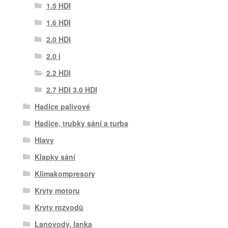
1.5 HDI
1.6 HDI
2.0 HDI
2.0 i
2.2 HDI
2.7 HDI 3.0 HDI
Hadice palivové
Hadice, trubky sání a turba
Hlavy
Klapky sání
Klimakompresory
Kryty motoru
Kryty rozvodů
Lanovody, lanka