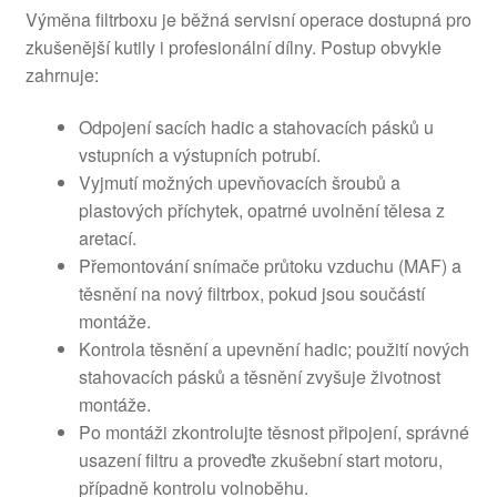
Výměna filtrboxu je běžná servisní operace dostupná pro
zkušenější kutily i profesionální dílny. Postup obvykle
zahrnuje:
Odpojení sacích hadic a stahovacích pásků u
vstupních a výstupních potrubí.
Vyjmutí možných upevňovacích šroubů a
plastových příchytek, opatrné uvolnění tělesa z
aretací.
Přemontování snímače průtoku vzduchu (MAF) a
těsnění na nový filtrbox, pokud jsou součástí
montáže.
Kontrola těsnění a upevnění hadic; použití nových
stahovacích pásků a těsnění zvyšuje životnost
montáže.
Po montáži zkontrolujte těsnost připojení, správné
usazení filtru a proveďte zkušební start motoru,
případně kontrolu volnoběhu.