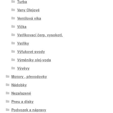
Turba
Vany Olejové
Ventilová víka
Víčka
Vstřikovací čerp. vysokotl.
Vstřiky
Výfukové svody
Výměníky olej-voda
Vývěvy
Motory , převodovky
Nádobky
Nezařazené
Pneu a disky
Podvozek a nápravy