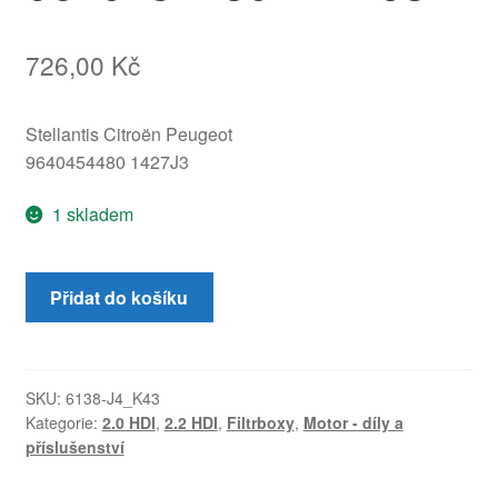
726,00
Kč
Stellantis Citroën Peugeot
9640454480 1427J3
1 skladem
Filtrbox
Přidat do košíku
pro
Citroën
a
Peugeot
SKU:
6138-J4_K43
Kategorie:
2.0 HDI
,
2.2 HDI
,
Filtrboxy
,
Motor - díly a
2.0
příslušenství
a
2.2