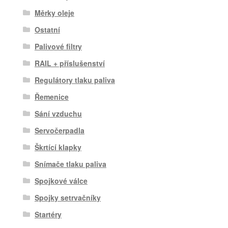
Měrky oleje
Ostatní
Palivové filtry
RAIL + příslušenství
Regulátory tlaku paliva
Řemenice
Sání vzduchu
Servočerpadla
Škrtící klapky
Snímače tlaku paliva
Spojkové válce
Spojky setrvačníky
Startéry