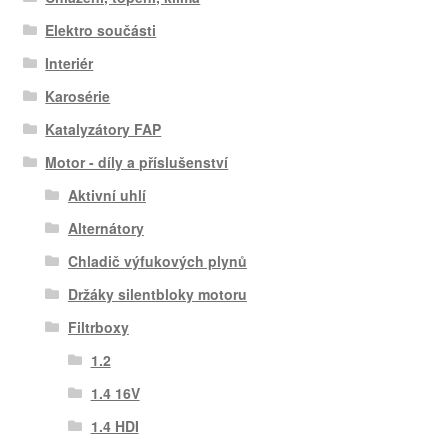
Elektro součásti
Interiér
Karosérie
Katalyzátory FAP
Motor - díly a příslušenství
Aktivní uhlí
Alternátory
Chladič výfukových plynů
Držáky silentbloky motoru
Filtrboxy
1.2
1.4 16V
1.4 HDI