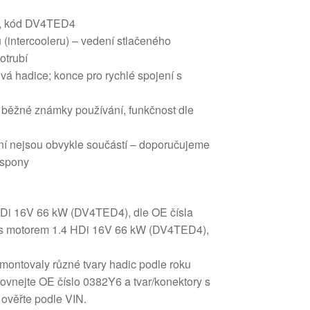
kW, kód DV4TED4
 (intercooleru) – vedení stlačeného
otrubí
vá hadice; konce pro rychlé spojení s
íl; běžné známky používání, funkčnost dle
ění nejsou obvykle součástí – doporučujeme
 spony
HDi 16V 66 kW (DV4TED4), dle OE čísla
 s motorem 1.4 HDi 16V 66 kW (DV4TED4),
ontovaly různé tvary hadic podle roku
rovnejte OE číslo 0382Y6 a tvar/konektory s
ověřte podle VIN.