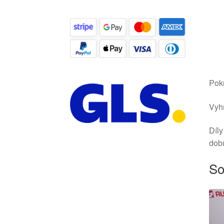
Poku
Vyhr
Díly
dob
So