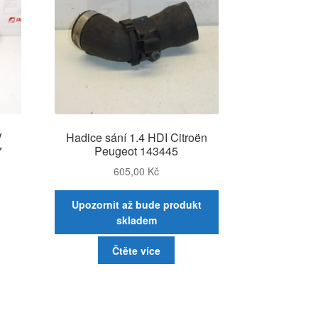
V
Hadice sání 1.4 HDI Citroën
7
Peugeot 143445
605,00
Kč
Upozornit až bude produkt
skladem
Čtěte více