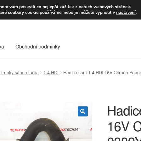
9,-Kč
Volejte p
om vám poskytli co nejlepší zážitek z našich webových stránek.
teré soubory cookie používáme, nebo je můžete vypnout v
nastavení
.
va
Obchodní podmínky
va
Kontakt
Košík
Můj účet
O nás
Obchodní podmínky
 trubky sání a turba
1.4 HDI
Hadice sání 1.4 HDI 16V Citroën Peu
Reklamace
Reklamační řád
Vrakoviště Citroën
Hadic
16V C
🔍