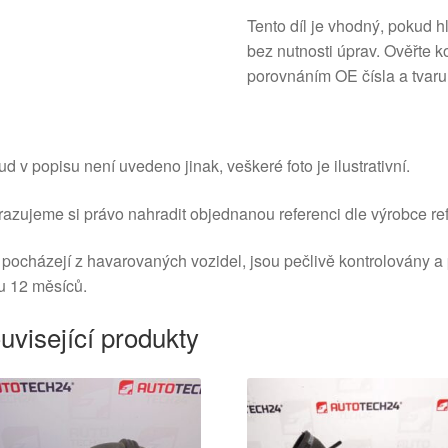
Tento díl je vhodný, pokud 
bez nutnosti úprav. Ověřte k
porovnáním OE čísla a tvaru
d v popisu není uvedeno jinak, veškeré foto je ilustrativní.
azujeme si právo nahradit objednanou referenci dle výrobce ref
 pocházejí z havarovaných vozidel, jsou pečlivě kontrolovány a
u 12 měsíců.
uvisející produkty