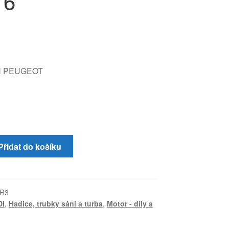
Y6
N PEUGEOT
Přidat do košíku
KR3
DI
,
Hadice, trubky sání a turba
,
Motor - díly a