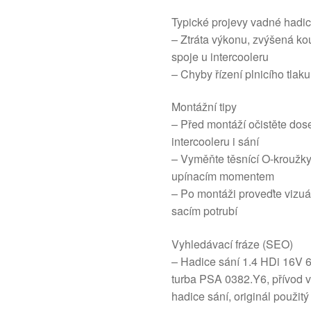
Typické projevy vadné hadi
– Ztráta výkonu, zvýšená kou
spoje u intercooleru
– Chyby řízení plnicího tlak
Montážní tipy
– Před montáží očistěte dose
intercooleru i sání
– Vyměňte těsnící O-kroužky
upínacím momentem
– Po montáži proveďte vizuál
sacím potrubí
Vyhledávací fráze (SEO)
– Hadice sání 1.4 HDi 16V 6
turba PSA 0382.Y6, přívod
hadice sání, originál použitý