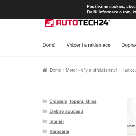
DOPRAVA od 13
Používáme cookies, abych
Další informace o tom, k
Přeskočit
Přejít
na
k
navigaci
obsahu
webu
Domů
Vrácení a reklamace
Dopra
Úvodní stránka
Celosvětová doprava
Dopra
Domů
Motor - díly a příslušenství
Hadice,
Ochrana osobních údajů
Platby
Pokladna
Chlazení, topení, klima
Elektro součásti
Interiér
Karosérie