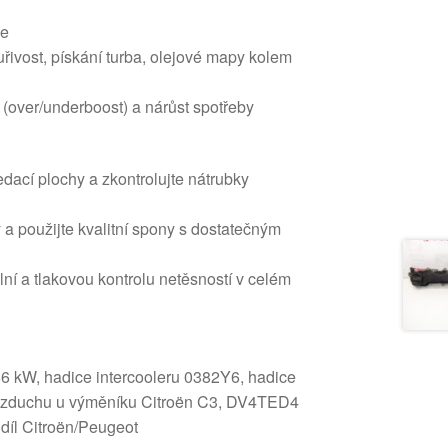
ce
řivost, pískání turba, olejové mapy kolem
u (over/underboost) a nárůst spotřeby
dací plochy a zkontrolujte nátrubky
 a použijte kvalitní spony s dostatečným
ní a tlakovou kontrolu netěsností v celém
6 kW, hadice intercooleru 0382Y6, hadice
 vzduchu u výměníku Citroën C3, DV4TED4
 díl Citroën/Peugeot