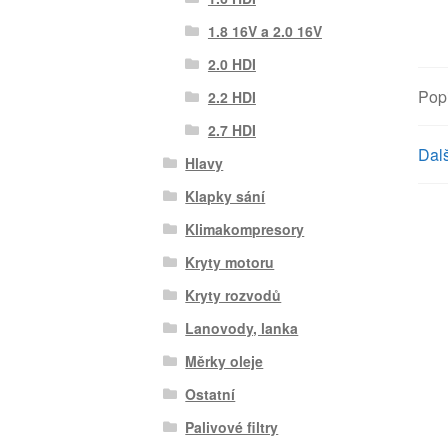
1.8 16V a 2.0 16V
2.0 HDI
Pop
2.2 HDI
2.7 HDI
Dalš
Hlavy
Klapky sání
Klimakompresory
Kryty motoru
Kryty rozvodů
Lanovody, lanka
Měrky oleje
Ostatní
Palivové filtry