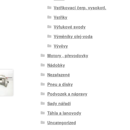
Vstřikovací čerp. vysokotl.
Vstřiky
Výfukové svody
Výměníky olej-voda
Vývěvy
Motory , převodovky
Nádobky
Nezařazené
Pneu a disky
Podvozek a nápravy
Sady nářadí
Táhla a lanovody
Uncategorized