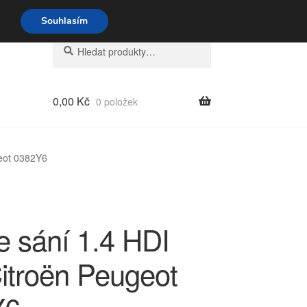
o-pá 9-16 704 494 494
Souhlasím
Hledat:
Hledat
0,00
Kč
0 položek
geot 0382Y6
e sání 1.4 HDI
itroën Peugeot