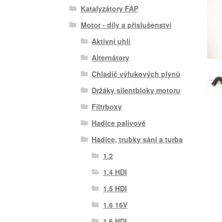
Katalyzátory FAP
Motor - díly a příslušenství
Aktivní uhlí
Alternátory
Chladič výfukových plynů
Držáky silentbloky motoru
Filtrboxy
Hadice palivové
Hadice, trubky sání a turba
1.2
1.4 HDI
1.5 HDI
1.6 16V
1.6 HDI