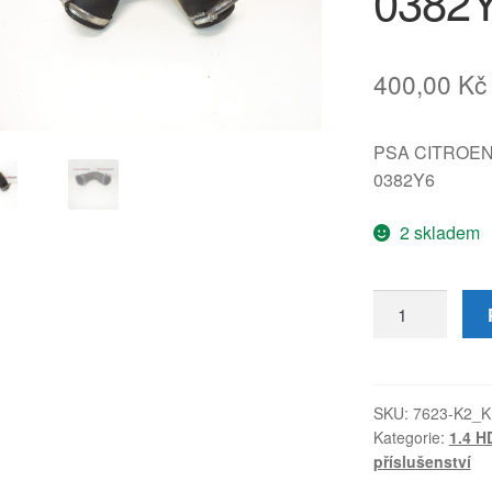
0382
400,00
Kč
PSA CITROE
0382Y6
2 skladem
Hadice
sání
1.4
HDI
16V
SKU:
7623-K2_
Kategorie:
1.4 H
Citroën
příslušenství
Peugeot