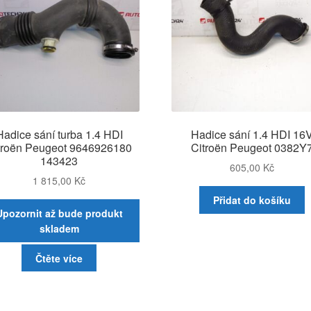
Hadice sání turba 1.4 HDI
Hadice sání 1.4 HDI 16
troën Peugeot 9646926180
Citroën Peugeot 0382Y
143423
605,00
Kč
1 815,00
Kč
Přidat do košíku
Upozornit až bude produkt
skladem
Čtěte více