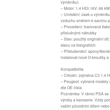
výměníku)
– Motor: 1.4 HDi 16V, 66 
– Umístění: úsek u výměníku
vzduchu směrem k sacímu p
– Provedení: tvarovaná tlako
příslušnými nátrubky
– Stav: použitý originální d
stavu na fotografiích
– Příslušenství: spony/těsn
instalovat nové O-kroužky a
Kompatibilita
– Citroën: zejména C3 1.4 
– Peugeot: vybrané modely
dle OE čísla
Poznámka: V rámci PSA se m
výroby a karoserie. Vždy po
vaším původním dílem nebo 