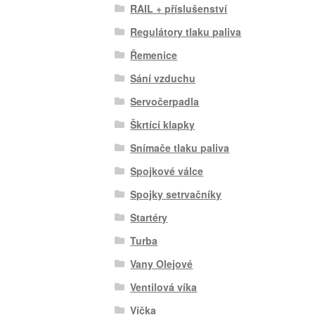
RAIL + příslušenství
Regulátory tlaku paliva
Řemenice
Sání vzduchu
Servočerpadla
Škrtící klapky
Snímače tlaku paliva
Spojkové válce
Spojky setrvačníky
Startéry
Turba
Vany Olejové
Ventilová víka
Víčka