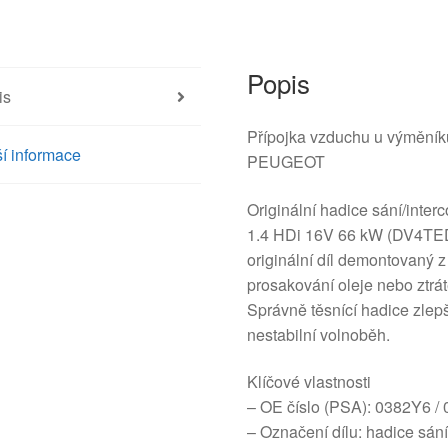
0382Y6
množství
Popis
is
Přípojka vzduchu u výmění
í informace
PEUGEOT
Originální hadice sání/inte
1.4 HDi 16V 66 kW (DV4TED4
originální díl demontovaný z
prosakování oleje nebo ztrát
Správně těsnící hadice zlepš
nestabilní volnoběh.
Klíčové vlastnosti
– OE číslo (PSA): 0382Y6 /
– Označení dílu: hadice sání