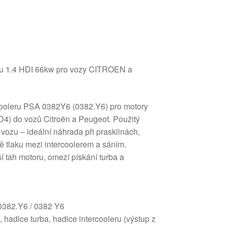
ku 1.4 HDI 66kw pro vozy CITROEN a
rcooleru PSA 0382Y6 (0382.Y6) pro motory
) do vozů Citroën a Peugeot. Použitý
 vozu – ideální náhrada při prasklinách,
ě tlaku mezi intercoolerem a sáním.
í tah motoru, omezí pískání turba a
 0382.Y6 / 0382 Y6
, hadice turba, hadice intercooleru (výstup z