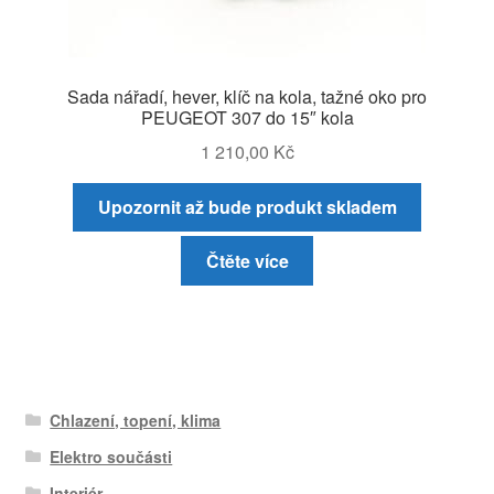
Sada nářadí, hever, klíč na kola, tažné oko pro
PEUGEOT 307 do 15″ kola
1 210,00
Kč
Upozornit až bude produkt skladem
Čtěte více
Chlazení, topení, klima
Elektro součásti
Interiér