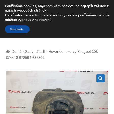
DOPRAVA od 139,-Kč
Používáme cookies, abychom vám poskytli co nejlepší zážitek z
našich webových stránek.
Volejte po-pá 9-16 704 494 494
Další informace o tom, které soubory cookie používáme, nebo je
můžete vypnout v
nastavení
.
Přeskočit
Přejít
Menu
Souhlasím
na
k
navigaci
obsahu
Úvodní stránka
webu
Domů
Sady nářadí
Hever do rezervy Peugeot 308
Celosvětová doprava
674418 672594 637305
Doprava
Kontakt
🔍
Košík
Můj účet