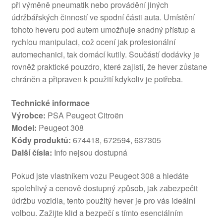
při výměně pneumatik nebo provádění jiných
údržbářských činností ve spodní části auta. Umístění
tohoto heveru pod autem umožňuje snadný přístup a
rychlou manipulaci, což ocení jak profesionální
automechanici, tak domácí kutily. Součástí dodávky je
rovněž praktické pouzdro, které zajistí, že hever zůstane
chráněn a připraven k použití kdykoliv je potřeba.
Technické informace
Výrobce:
PSA Peugeot Citroën
Model:
Peugeot 308
Kódy produktů:
674418, 672594, 637305
Další čísla:
Info nejsou dostupná
Pokud jste vlastníkem vozu Peugeot 308 a hledáte
spolehlivý a cenově dostupný způsob, jak zabezpečit
údržbu vozidla, tento použitý hever je pro vás ideální
volbou. Zažijte klid a bezpečí s tímto esenciálním