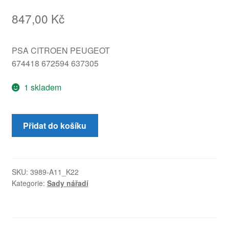
847,00
Kč
PSA CITROEN PEUGEOT
674418 672594 637305
1 skladem
Hever
Přidat do košíku
do
rezervy
Peugeot
308
SKU:
3989-A11_K22
Kategorie:
Sady nářadí
674418
672594
637305
množství