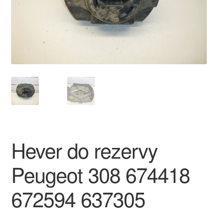
O nás
Obchodní podmínky
Ochrana osobních údajů
Platby
Pokladna
Hever do rezervy
Reklamace
Peugeot 308 674418
Reklamační řád
672594 637305
Vrakoviště Citroën