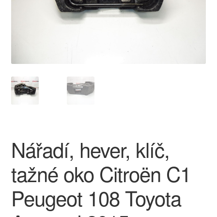
O nás
Obchodní podmínky
Ochrana osobních údajů
Platby
Pokladna
Nářadí, hever, klíč,
Reklamace
tažné oko Citroën C1
Reklamační řád
Peugeot 108 Toyota
Vrakoviště Citroën