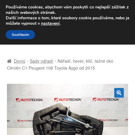
DOPRAVA od 139,-Kč
Používáme cookies, abychom vám poskytli co nejlepší zážitek z
našich webových stránek.
Volejte po-pá 9-16 704 494 494
Další informace o tom, které soubory cookie používáme, nebo je
můžete vypnout v
nastavení
.
Přeskočit
Přejít
Menu
Souhlasím
na
k
navigaci
obsahu
Úvodní stránka
webu
Domů
Sady nářadí
Nářadí, hever, klíč, tažné oko
Celosvětová doprava
Citroën C1 Peugeot 108 Toyota Aygo od 2015
Doprava
Kontakt
🔍
Košík
Můj účet