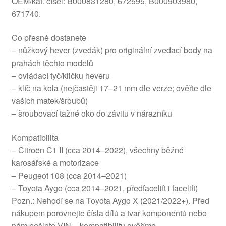
OEM/kat. čísel: B000831280, 672595, B000903980,
671740.
Co přesně dostanete
– nůžkový hever (zvedák) pro originální zvedací body na
prahách těchto modelů
– ovládací tyč/kličku heveru
– klíč na kola (nejčastěji 17–21 mm dle verze; ověřte dle
vašich matek/šroubů)
– šroubovací tažné oko do závitu v nárazníku
Kompatibilita
– Citroën C1 II (cca 2014–2022), všechny běžné
karosářské a motorizace
– Peugeot 108 (cca 2014–2021)
– Toyota Aygo (cca 2014–2021, předfacelift i facelift)
Pozn.: Nehodí se na Toyota Aygo X (2021/2022+). Před
nákupem porovnejte čísla dílů a tvar komponentů nebo
nám pošlete VIN – kompatibilitu ověříme.