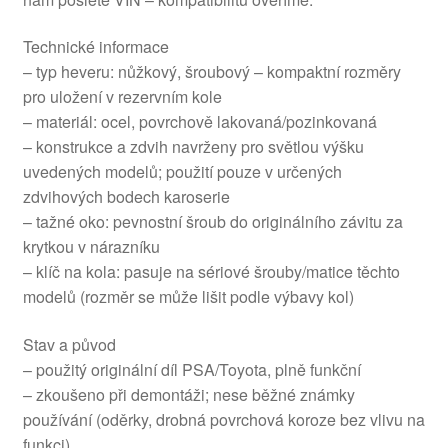
Technické informace
– typ heveru: nůžkový, šroubový – kompaktní rozměry
pro uložení v rezervním kole
– materiál: ocel, povrchově lakovaná/pozinkovaná
– konstrukce a zdvih navrženy pro světlou výšku
uvedených modelů; použití pouze v určených
zdvihových bodech karoserie
– tažné oko: pevnostní šroub do originálního závitu za
krytkou v nárazníku
– klíč na kola: pasuje na sériové šrouby/matice těchto
modelů (rozměr se může lišit podle výbavy kol)
Stav a původ
– použitý originální díl PSA/Toyota, plně funkční
– zkoušeno při demontáži; nese běžné známky
používání (oděrky, drobná povrchová koroze bez vlivu na
funkci)