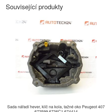
Související produkty
Sada nářadí hever, klíč na kola, tažné oko Peugeot 407
672599 6736C1 674414