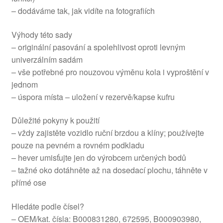
– dodáváme tak, jak vidíte na fotografiích
Výhody této sady
– originální pasování a spolehlivost oproti levným
univerzálním sadám
– vše potřebné pro nouzovou výměnu kola i vyproštění v
jednom
– úspora místa – uložení v rezervě/kapse kufru
Důležité pokyny k použití
– vždy zajistěte vozidlo ruční brzdou a klíny; používejte
pouze na pevném a rovném podkladu
– hever umisťujte jen do výrobcem určených bodů
– tažné oko dotáhněte až na dosedací plochu, táhněte v
přímé ose
Hledáte podle čísel?
– OEM/kat. čísla: B000831280, 672595, B000903980,