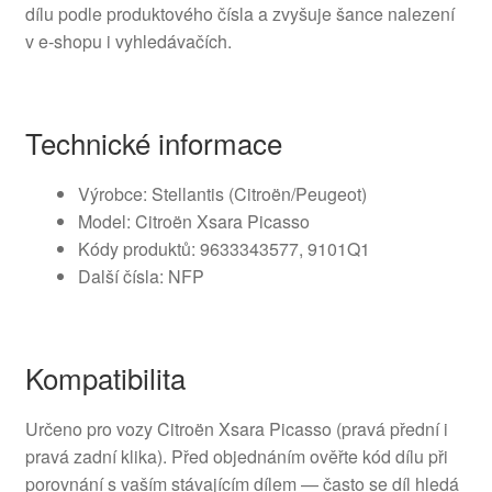
dílu podle produktového čísla a zvyšuje šance nalezení
v e‑shopu i vyhledávačích.
Technické informace
Výrobce: Stellantis (Citroën/Peugeot)
Model: Citroën Xsara Picasso
Kódy produktů: 9633343577, 9101Q1
Další čísla: NFP
Kompatibilita
Určeno pro vozy Citroën Xsara Picasso (pravá přední i
pravá zadní klika). Před objednáním ověřte kód dílu při
porovnání s vaším stávajícím dílem — často se díl hledá