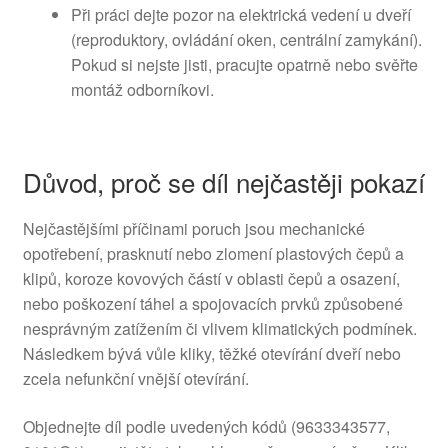
Při práci dejte pozor na elektrická vedení u dveří
(reproduktory, ovládání oken, centrální zamykání).
Pokud si nejste jisti, pracujte opatrně nebo svěřte
montáž odborníkovi.
Důvod, proč se díl nejčastěji pokazí
Nejčastějšími příčinami poruch jsou mechanické
opotřebení, prasknutí nebo zlomení plastových čepů a
klipů, koroze kovových částí v oblasti čepů a osazení,
nebo poškození táhel a spojovacích prvků způsobené
nesprávným zatížením či vlivem klimatických podmínek.
Následkem bývá vůle kliky, těžké otevírání dveří nebo
zcela nefunkční vnější otevírání.
Objednejte díl podle uvedených kódů (9633343577,