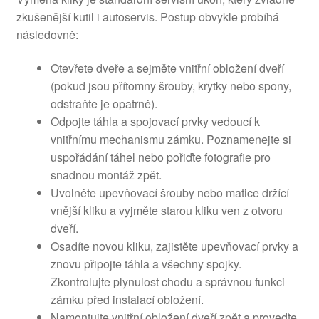
zkušenější kutil i autoservis. Postup obvykle probíhá
následovně:
Otevřete dveře a sejměte vnitřní obložení dveří
(pokud jsou přítomny šrouby, krytky nebo spony,
odstraňte je opatrně).
Odpojte táhla a spojovací prvky vedoucí k
vnitřnímu mechanismu zámku. Poznamenejte si
uspořádání táhel nebo pořiďte fotografie pro
snadnou montáž zpět.
Uvolněte upevňovací šrouby nebo matice držící
vnější kliku a vyjměte starou kliku ven z otvoru
dveří.
Osadíte novou kliku, zajistěte upevňovací prvky a
znovu připojte táhla a všechny spojky.
Zkontrolujte plynulost chodu a správnou funkci
zámku před instalací obložení.
Namontujte vnitřní obložení dveří zpět a proveďte