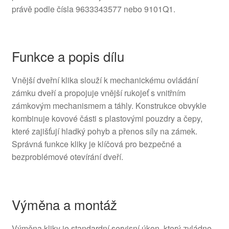
právě podle čísla 9633343577 nebo 9101Q1.
Funkce a popis dílu
Vnější dveřní klika slouží k mechanickému ovládání
zámku dveří a propojuje vnější rukojeť s vnitřním
zámkovým mechanismem a táhly. Konstrukce obvykle
kombinuje kovové části s plastovými pouzdry a čepy,
které zajišťují hladký pohyb a přenos síly na zámek.
Správná funkce kliky je klíčová pro bezpečné a
bezproblémové otevírání dveří.
Výměna a montáž
Výměna kliky je standardní servisní úkon, který zvládne