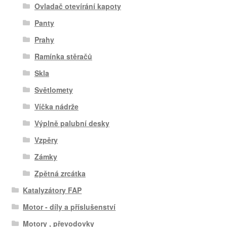
Ovladač otevírání kapoty
Panty
Prahy
Ramínka stěračů
Skla
Světlomety
Víčka nádrže
Výplně palubní desky
Vzpěry
Zámky
Zpětná zrcátka
Katalyzátory FAP
Motor - díly a příslušenství
Motory , převodovky