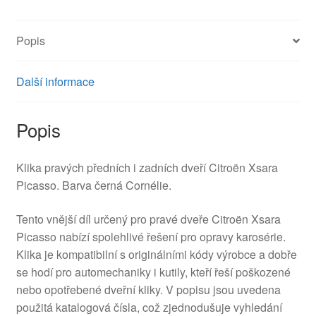
9101Q1
množství
Popis
Další informace
Popis
Klika pravých předních i zadních dveří Citroën Xsara
Picasso. Barva černá Cornélie.
Tento vnější díl určený pro pravé dveře Citroën Xsara
Picasso nabízí spolehlivé řešení pro opravy karosérie.
Klika je kompatibilní s originálními kódy výrobce a dobře
se hodí pro automechaniky i kutily, kteří řeší poškozené
nebo opotřebené dveřní kliky. V popisu jsou uvedena
použitá katalogová čísla, což zjednodušuje vyhledání