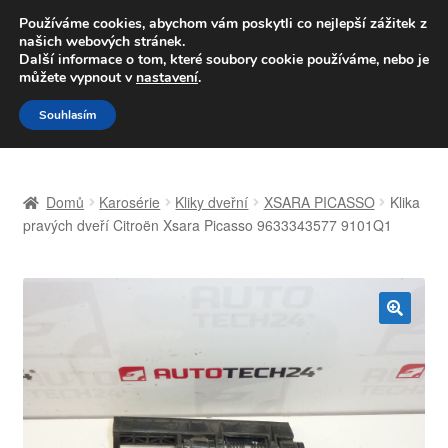
DOPRAVA od 139,-Kč
Používáme cookies, abychom vám poskytli co nejlepší zážitek z
našich webových stránek.
Volejte po-pá 9-16 704 494 494
Další informace o tom, které soubory cookie používáme, nebo je
můžete vypnout v
nastavení
.
Přeskočit
Přejít
Menu
Souhlasím
na
k
navigaci
obsahu
Úvodní stránka
webu
Domů
Karosérie
Kliky dveřní
XSARA PICASSO
Klika
Celosvětová doprava
pravých dveří Citroën Xsara Picasso 9633343577 9101Q1
Doprava
Kontakt
🔍
Košík
Můj účet