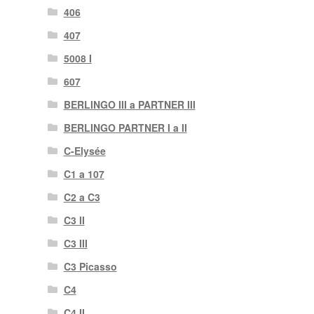
406
407
5008 I
607
BERLINGO III a PARTNER III
BERLINGO PARTNER I a II
C-Elysée
C1 a 107
C2 a C3
C3 II
C3 III
C3 Picasso
C4
C4 II