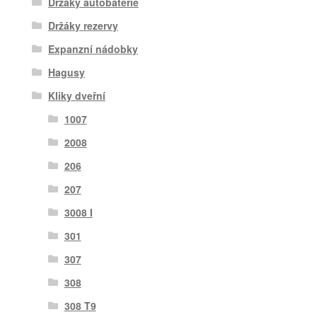
Držáky autobaterie
Držáky rezervy
Expanzní nádobky
Hagusy
Kliky dveřní
1007
2008
206
207
3008 I
301
307
308
308 T9