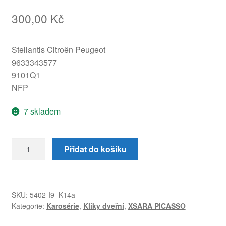
300,00
Kč
Stellantis Citroën Peugeot
9633343577
9101Q1
NFP
7 skladem
Klika
Přidat do košíku
pravých
dveří
Citroën
Xsara
SKU:
5402-I9_K14a
Kategorie:
Karosérie
,
Kliky dveřní
,
XSARA PICASSO
Picasso
9633343577