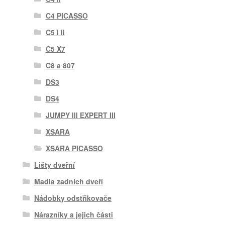
C4 PICASSO
C5 I II
C5 X7
C8 a 807
DS3
DS4
JUMPY III EXPERT III
XSARA
XSARA PICASSO
Lišty dveřní
Madla zadních dveří
Nádobky odstřikovače
Nárazníky a jejich části