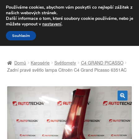
DOPRAVA od 139,-Kč
Používáme cookies, abychom vám poskytli co nejlepší zážitek z
našich webových stránek.
Volejte po-pá 9-16 704 494 494
Další informace o tom, které soubory cookie používáme, nebo je
můžete vypnout v
nastavení
.
Přeskočit
Přejít
Menu
Souhlasím
na
k
navigaci
obsahu
Úvodní stránka
webu
Domů
Karosérie
Světlomety
C4 GRAND PICASSO
Celosvětová doprava
Zadní pravé světlo lampa Citroën C4 Grand Picasso 6351AC
Doprava
Kontakt
🔍
Košík
Můj účet