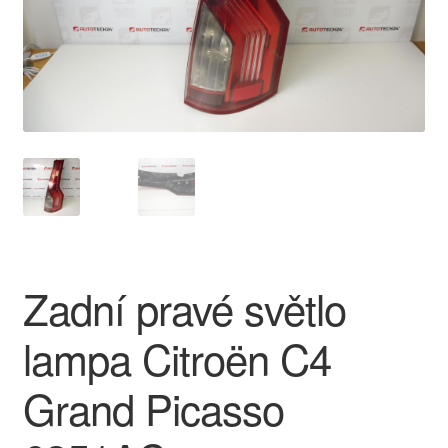
O nás
Obchodní podmínky
Ochrana osobních údajů
Platby
Pokladna
Zadní pravé světlo
Reklamace
lampa Citroën C4
Reklamační řád
Grand Picasso
Vrakoviště Citroën