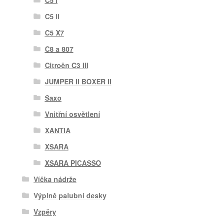
C5 I
C5 II
C5 X7
C8 a 807
Citroën C3 III
JUMPER II BOXER II
Saxo
Vnitřní osvětlení
XANTIA
XSARA
XSARA PICASSO
Víčka nádrže
Výplně palubní desky
Vzpěry