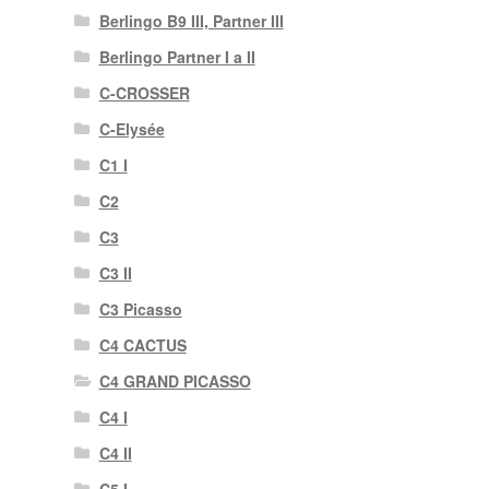
Berlingo B9 III, Partner III
Berlingo Partner I a II
C-CROSSER
C-Elysée
C1 I
C2
C3
C3 II
C3 Picasso
C4 CACTUS
C4 GRAND PICASSO
C4 I
C4 II