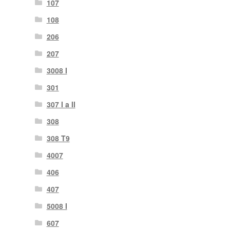
107
108
206
207
3008 I
301
307 I a II
308
308 T9
4007
406
407
5008 I
607