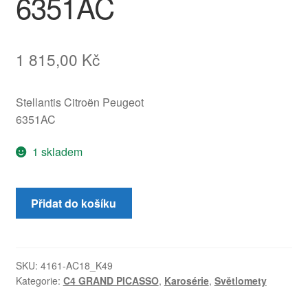
6351AC
1 815,00
Kč
Stellantis Citroën Peugeot
6351AC
1 skladem
Zadní
Přidat do košíku
pravé
světlo
lampa
Citroën
SKU:
4161-AC18_K49
Kategorie:
C4 GRAND PICASSO
,
Karosérie
,
Světlomety
C4
Grand