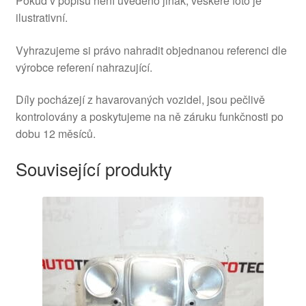
Pokud v popisu není uvedeno jinak, veškeré foto je
ilustrativní.
Vyhrazujeme si právo nahradit objednanou referenci dle
výrobce referení nahrazující.
Díly pocházejí z havarovaných vozidel, jsou pečlivě
kontrolovány a poskytujeme na ně záruku funkčnosti po
dobu 12 měsíců.
Související produkty