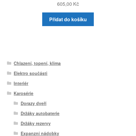
605,00
Kč
Přidat do košíku
Chlazení, topení, klima
Elektro součásti
Interiér
Karosérie
Dorazy dveří
Držáky autobaterie
Držáky rezervy
Expanzní nádobky