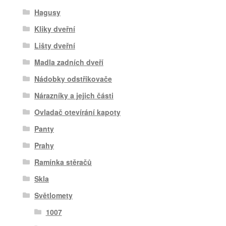
Hagusy
Kliky dveřní
Lišty dveřní
Madla zadních dveří
Nádobky odstřikovače
Nárazníky a jejich části
Ovladač otevírání kapoty
Panty
Prahy
Ramínka stěračů
Skla
Světlomety
1007