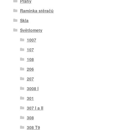
Prahy
Ramínka stěračů
Skla
Světlomety
1007
107
108
206
207
3008 I
301
307 I a II
308
308 T9