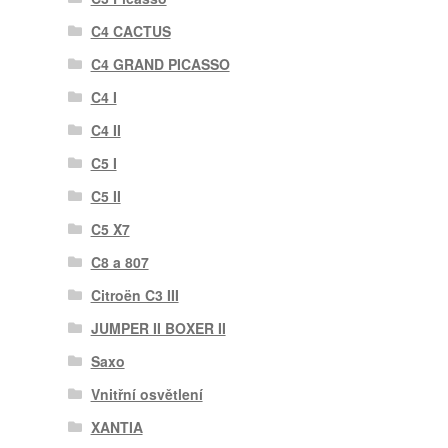
C4 CACTUS
C4 GRAND PICASSO
C4 I
C4 II
C5 I
C5 II
C5 X7
C8 a 807
Citroën C3 III
JUMPER II BOXER II
Saxo
Vnitřní osvětlení
XANTIA