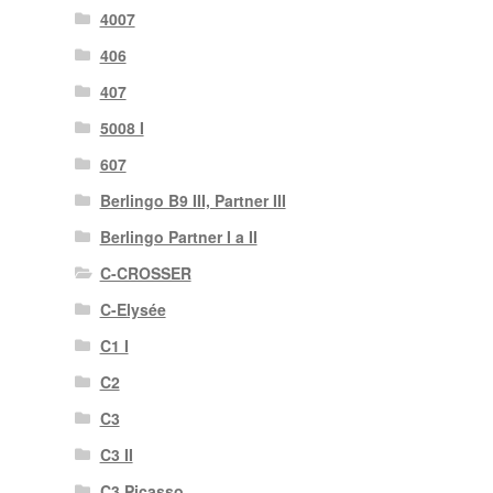
4007
406
407
5008 I
607
Berlingo B9 III, Partner III
Berlingo Partner I a II
C-CROSSER
C-Elysée
C1 I
C2
C3
C3 II
C3 Picasso