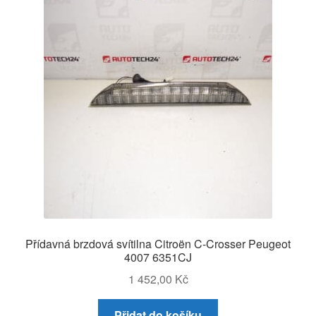
O nás
Obchodní podmínky
Ochrana osobních údajů
Platby
Pokladna
Reklamace
Přídavná brzdová svítilna Citroën C-Crosser Peugeot
Reklamační řád
4007 6351CJ
1 452,00
Kč
Vrakoviště Citroën
Přidat do košíku