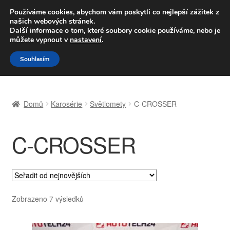
DOPRAVA od 139,-Kč
Používáme cookies, abychom vám poskytli co nejlepší zážitek z
našich webových stránek.
Volejte po-pá 9-16 704 494 494
Další informace o tom, které soubory cookie používáme, nebo je
můžete vypnout v
nastavení
.
Přeskočit
Přejít
Menu
Souhlasím
na
k
navigaci
obsahu
Úvodní stránka
webu
Domů
Karosérie
Světlomety
C-CROSSER
Celosvětová doprava
C-CROSSER
Doprava
Kontakt
Košík
Seřazeno
Zobrazeno 7 výsledků
od
Můj účet
nejnovějších