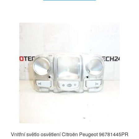
Vnitřní světlo osvětlení Citroën Peugeot 96781445PR