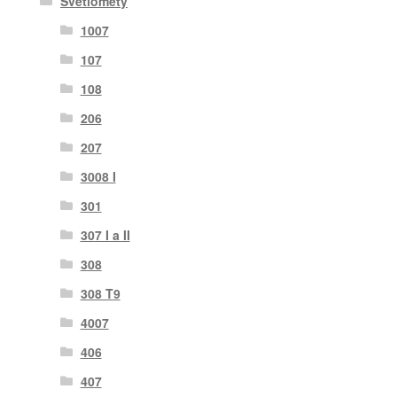
Světlomety
1007
107
108
206
207
3008 I
301
307 I a II
308
308 T9
4007
406
407