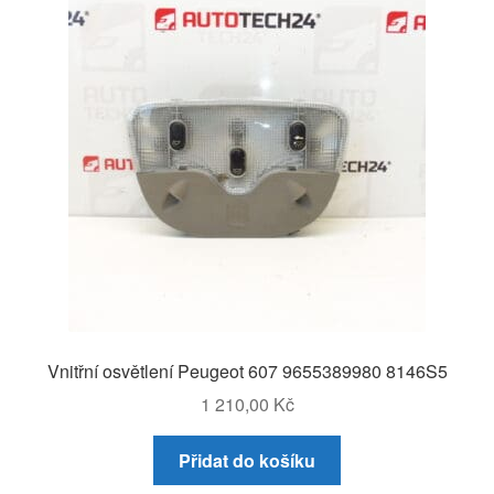
Vnitřní osvětlení Peugeot 607 9655389980 8146S5
1 210,00
Kč
Přidat do košíku