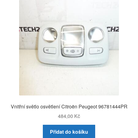
O nás
Obchodní podmínky
Ochrana osobních údajů
Platby
Pokladna
Reklamace
Vnitřní světlo osvětlení Citroën Peugeot 96781444PR
Reklamační řád
484,00
Kč
Vrakoviště Citroën
Přidat do košíku