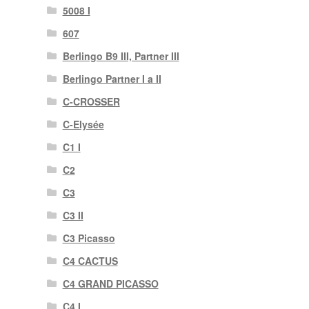
5008 I
607
Berlingo B9 III, Partner III
Berlingo Partner I a II
C-CROSSER
C-Elysée
C1 I
C2
C3
C3 II
C3 Picasso
C4 CACTUS
C4 GRAND PICASSO
C4 I