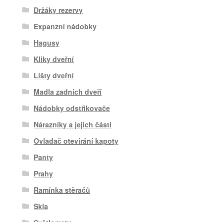
Držáky rezervy
Expanzní nádobky
Hagusy
Kliky dveřní
Lišty dveřní
Madla zadních dveří
Nádobky odstřikovače
Nárazníky a jejich části
Ovladač otevírání kapoty
Panty
Prahy
Ramínka stěračů
Skla