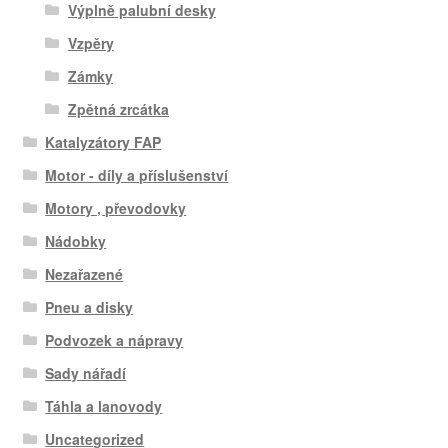
Výplně palubní desky
Vzpěry
Zámky
Zpětná zrcátka
Katalyzátory FAP
Motor - díly a příslušenství
Motory , převodovky
Nádobky
Nezařazené
Pneu a disky
Podvozek a nápravy
Sady nářadí
Táhla a lanovody
Uncategorized