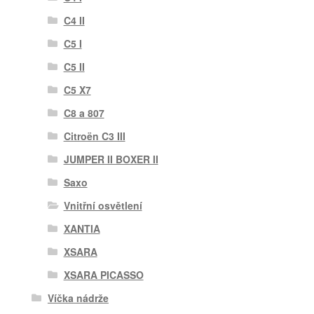
C4 II
C5 I
C5 II
C5 X7
C8 a 807
Citroën C3 III
JUMPER II BOXER II
Saxo
Vnitřní osvětlení
XANTIA
XSARA
XSARA PICASSO
Víčka nádrže