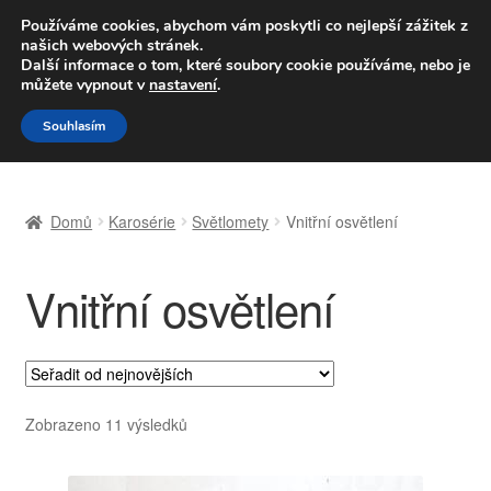
DOPRAVA od 139,-Kč
Používáme cookies, abychom vám poskytli co nejlepší zážitek z
našich webových stránek.
Volejte po-pá 9-16 704 494 494
Další informace o tom, které soubory cookie používáme, nebo je
můžete vypnout v
nastavení
.
Přeskočit
Přejít
Menu
Souhlasím
na
k
navigaci
obsahu
Úvodní stránka
webu
Domů
Karosérie
Světlomety
Vnitřní osvětlení
Celosvětová doprava
Vnitřní osvětlení
Doprava
Kontakt
Košík
Seřazeno
Zobrazeno 11 výsledků
od
Můj účet
nejnovějších