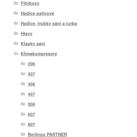
Filtrboxy
Hadice palivové
Hadice, trubky sání a turba
Hlavy
Klapky sání
Klimakompresory
206
307
406
407
508
607
807
Berlingo PARTNER