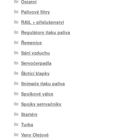
Ostatní
Palivové filtry
RAIL + příslušenství
Regulátory tlaku paliva
Řemenice
Sání vzduchu
Servočerpadla
Škrtící klapky
Snímače tlaku paliva
Spojkové válce
Spojky setrvačníky
Startéry
Turba
Vany Olejové