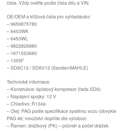
čísla. Vždy ověřte podle čísla dílu a VIN.
OE/OEM a křížová čísla pro vyhledávání
– 9659875780
– 6453WK
– 6453WL
– 9822826880
– 1671553680
– 1355F
– SD6C12 / SD6V12 (Sanden/MAHLE)
Technické informace
– Konstrukce: 6pístový kompresor (řada SD6)
– Napájení spojky: 12 V
– Chladivo: R134a
– Olej: PAG podle specifikace systému vozu (obvykle
PAG 46; množství doplňte dle výrobce)
– Řemen: drážkový (PK) – průměr a počet drážek