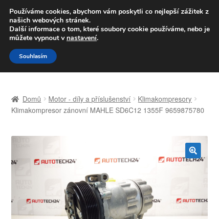
DOPRAVA od 139,-Kč
Používáme cookies, abychom vám poskytli co nejlepší zážitek z
našich webových stránek.
Volejte po-pá 9-16 704 494 494
Další informace o tom, které soubory cookie používáme, nebo je
můžete vypnout v
nastavení
.
Přeskočit
Přejít
Menu
Souhlasím
na
k
navigaci
obsahu
Úvodní stránka
webu
Domů
Motor - díly a příslušenství
Klimakompresory
Celosvětová doprava
Klimakompresor zánovní MAHLE SD6C12 1355F 9659875780
Doprava
Kontakt
🔍
Košík
Můj účet