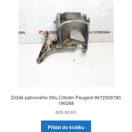
Držák palivového filtru Citroën Peugeot 9672309780
190268
605,00
Kč
Přidat do košíku