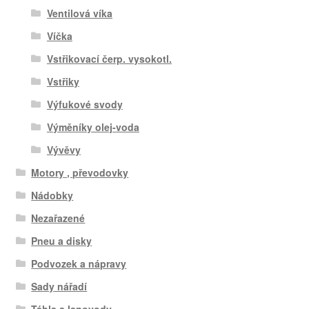
Ventilová víka
Víčka
Vstřikovací čerp. vysokotl.
Vstřiky
Výfukové svody
Výměníky olej-voda
Vývěvy
Motory , převodovky
Nádobky
Nezařazené
Pneu a disky
Podvozek a nápravy
Sady nářadí
Táhla a lanovody