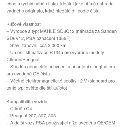
chod a rychlý náběh tlaku. Ideální jako přímá náhrada
vadného originálu, když hledáte díl podle čísla.
Klíčové vlastnosti
– Výrobce a typ: MAHLE SD6C12 (náhrada za Sanden
SD6V12, PSA označení 1355F)
– Stav: zánovní, cca 2 000 km
– Určení: klimatizace R134a pro vybrané modely
Citroën/Peugeot
– Shodná geometrie uchycení a připojení s originálem
pro uvedená OE čísla
– Včetně elektromagnetické spojky 12 V (standard pro
tento typ; ověřte dle štítku/foto)
Kompatibilita vozidel
– Citroën C4
– Peugeot 207, 307, 308
– A další vozy PSA používající níže uvedená OE/OEM