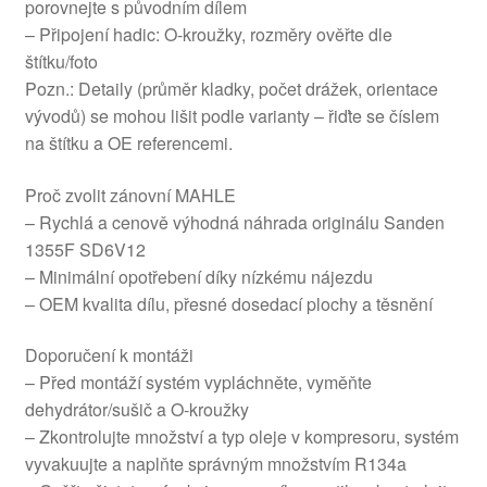
porovnejte s původním dílem
– Připojení hadic: O-kroužky, rozměry ověřte dle
štítku/foto
Pozn.: Detaily (průměr kladky, počet drážek, orientace
vývodů) se mohou lišit podle varianty – řiďte se číslem
na štítku a OE referencemi.
Proč zvolit zánovní MAHLE
– Rychlá a cenově výhodná náhrada originálu Sanden
1355F SD6V12
– Minimální opotřebení díky nízkému nájezdu
– OEM kvalita dílu, přesné dosedací plochy a těsnění
Doporučení k montáži
– Před montáží systém vypláchněte, vyměňte
dehydrátor/sušič a O-kroužky
– Zkontrolujte množství a typ oleje v kompresoru, systém
vyvakuujte a naplňte správným množstvím R134a