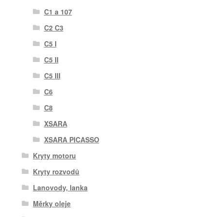
C1 a 107
C2 C3
C5 I
C5 II
C5 III
C6
C8
XSARA
XSARA PICASSO
Kryty motoru
Kryty rozvodů
Lanovody, lanka
Měrky oleje