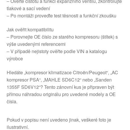
– Ověřte čistotu a funkci expanzního ventilu, zkontrolujte
tlakové a sací vedení
– Po montáži proveďte test těsnosti a funkční zkoušku
Jak ověřit kompatibilitu
– Porovnejte OE číslo ze starého kompresoru (štítek) s
výše uvedenými referencemi
– V případě nejistoty ověřte podle VIN a katalogu
výrobce
Hledáte „kompresor klimatizace Citroën/Peugeot“, „AC
kompresor PSA“, „MAHLE SD6C12“ nebo „Sanden
1355F SD6V12“? Tento zánovní kus je připraven být
přímou náhradou originálu pro uvedené modely a OE
čísla.
Pokud v popisu není uvedeno jinak, veškeré foto je
ilustrativní.