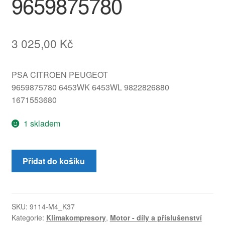
9659875780
3 025,00
Kč
PSA CITROEN PEUGEOT
9659875780 6453WK 6453WL 9822826880
1671553680
1 skladem
Klimakompresor
Přidat do košíku
zánovní
MAHLE
SD6C12
1355F
SKU:
9114-M4_K37
Kategorie:
Klimakompresory
,
Motor - díly a příslušenství
9659875780