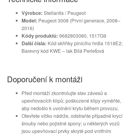
Výrobce:
Stellantis / Peugeot
Model:
Peugeot 3008 (První generace, 2008–
2016)
Kódy produktů:
9682803080, 1517G9
Další čísla:
Kód skříňky plnícího hrdla 1518E2;
Barevný kód KWE – lak Bílá Perleťová
Doporučení k montáži
Před montáží zkontrolujte stav závesů a
upevňovacích klipů; poškozené klipy vyměňte,
aby nedošlo k uvolnění krytu během provozu.
Otevřete víčko nádrže, odstraňte případné krycí
šrouby nebo pojistné spony; u některých vozů
jsou upevňovací prvky skryté pod vnitřním