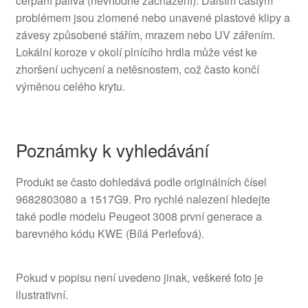
čerpání paliva (nevhodné zacházení). Dalším častým
problémem jsou zlomené nebo unavené plastové klipy a
závesy způsobené stářím, mrazem nebo UV zářením.
Lokální koroze v okolí plnícího hrdla může vést ke
zhoršení uchycení a netěsnostem, což často končí
výměnou celého krytu.
Poznámky k vyhledávání
Produkt se často dohledává podle originálních čísel
9682803080 a 1517G9. Pro rychlé nalezení hledejte
také podle modelu Peugeot 3008 první generace a
barevného kódu KWE (Bílá Perleťová).
Pokud v popisu není uvedeno jinak, veškeré foto je
ilustrativní.