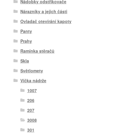
Nádobky odstřikovače
Nárazníky a jejich části
Ovladač otevírání kapoty
Panty
Prahy
Ramínka stěračů
Skla
Světlomety
Víčka nádrže
1007
206
207
3008
301