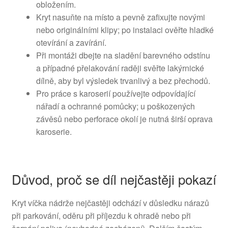
obložením.
Kryt nasuňte na místo a pevně zafixujte novými
nebo originálními klipy; po instalaci ověřte hladké
otevírání a zavírání.
Při montáži dbejte na sladění barevného odstínu
a případné přelakování raději svěřte lakýrnické
dílně, aby byl výsledek trvanlivý a bez přechodů.
Pro práce s karoserií používejte odpovídající
nářadí a ochranné pomůcky; u poškozených
závěsů nebo perforace okolí je nutná širší oprava
karoserie.
Důvod, proč se díl nejčastěji pokazí
Kryt víčka nádrže nejčastěji odchází v důsledku nárazů
při parkování, oděru při příjezdu k ohradě nebo při