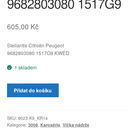
9682803080 1517G9
605,00
Kč
Stellantis Citroën Peugeot
9682803080 1517G9 KWED
1 skladem
Kryt
Přidat do košíku
víčka
palivní
nádrže
KWED
SKU:
9023-K9_KR14
Kategorie:
3008
,
Karosérie
,
Víčka nádrže
Peugeot
3008