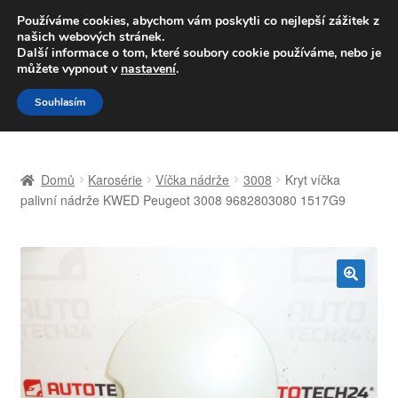
DOPRAVA od 139,-Kč
Používáme cookies, abychom vám poskytli co nejlepší zážitek z
našich webových stránek.
Volejte po-pá 9-16 704 494 494
Další informace o tom, které soubory cookie používáme, nebo je
můžete vypnout v
nastavení
.
Přeskočit
Přejít
Menu
Souhlasím
na
k
navigaci
obsahu
Úvodní stránka
webu
Domů
Karosérie
Víčka nádrže
3008
Kryt víčka
Celosvětová doprava
palivní nádrže KWED Peugeot 3008 9682803080 1517G9
Doprava
Kontakt
🔍
Košík
Můj účet