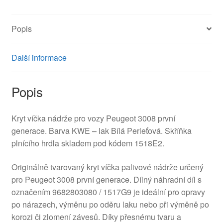
9682803080
1517G9
Popis
množství
Další informace
Popis
Kryt víčka nádrže pro vozy Peugeot 3008 první
generace. Barva KWE – lak Bílá Perleťová. Skříňka
plnícího hrdla skladem pod kódem 1518E2.
Originálně tvarovaný kryt víčka palivové nádrže určený
pro Peugeot 3008 první generace. Dílný náhradní díl s
označením 9682803080 / 1517G9 je ideální pro opravy
po nárazech, výměnu po oděru laku nebo při výměně po
korozi či zlomení závesů. Díky přesnému tvaru a