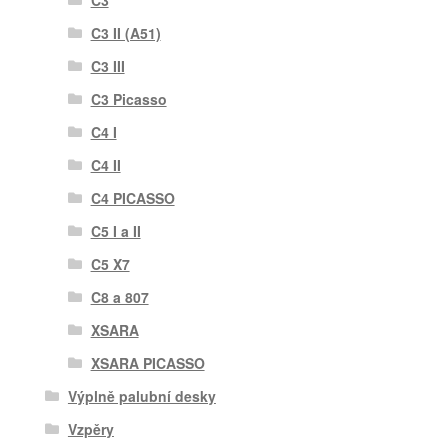
C3 II (A51)
C3 III
C3 Picasso
C4 I
C4 II
C4 PICASSO
C5 I a II
C5 X7
C8 a 807
XSARA
XSARA PICASSO
Výplně palubní desky
Vzpěry