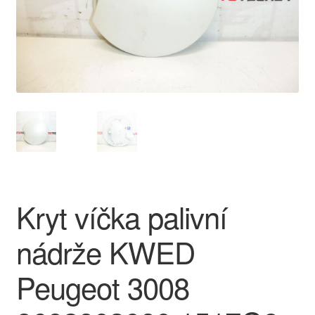
O nás
Obchodní podmínky
Ochrana osobních údajů
Platby
Pokladna
Kryt víčka palivní
Reklamace
nádrže KWED
Reklamační řád
Peugeot 3008
Vrakoviště Citroën