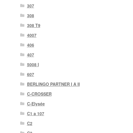
307
308
308 T9
4007
406
407
5008 I
607
BERLINGO PARTNER I A II
C-CROSSER
C-Elysée
C1 a 107
C2
C3