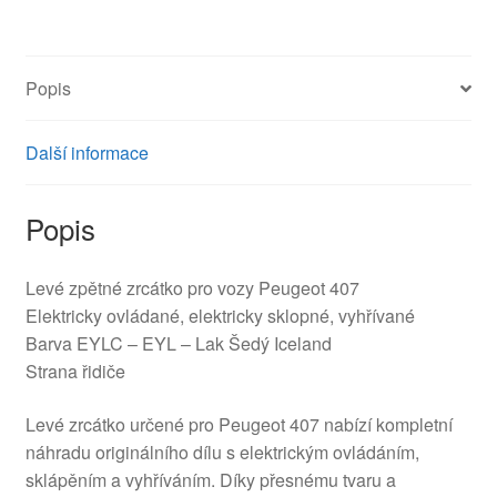
407
96456984XT
8149VG
Popis
množství
Další informace
Popis
Levé zpětné zrcátko pro vozy Peugeot 407
Elektricky ovládané, elektricky sklopné, vyhřívané
Barva EYLC – EYL – Lak Šedý Iceland
Strana řidiče
Levé zrcátko určené pro Peugeot 407 nabízí kompletní
náhradu originálního dílu s elektrickým ovládáním,
sklápěním a vyhříváním. Díky přesnému tvaru a