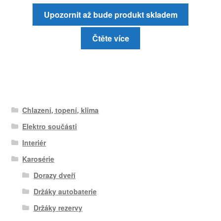
Upozornit až bude produkt skladem
Čtěte více
Chlazení, topení, klima
Elektro součásti
Interiér
Karosérie
Dorazy dveří
Držáky autobaterie
Držáky rezervy