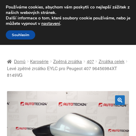
DOPRAVA od 139,-Kč
Používáme cookies, abychom vám poskytli co nejlepší zážitek z
našich webových stránek.
Volejte po-pá 9-16 704 494 494
Další informace o tom, které soubory cookie používáme, nebo je
můžete vypnout v
nastavení
.
Přeskočit
Přejít
Menu
Souhlasím
na
k
navigaci
obsahu
Úvodní stránka
webu
Domů
Karosérie
Zpětná zrcátka
407
Zrcátka celek
Celosvětová doprava
Levé zpětné zrcátko EYLC pro Peugeot 407 96456984XT
8149VG
Doprava
Kontakt
🔍
Košík
Můj účet