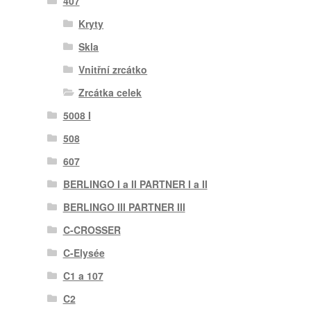
407
Kryty
Skla
Vnitřní zrcátko
Zrcátka celek
5008 I
508
607
BERLINGO I a II PARTNER I a II
BERLINGO III PARTNER III
C-CROSSER
C-Elysée
C1 a 107
C2