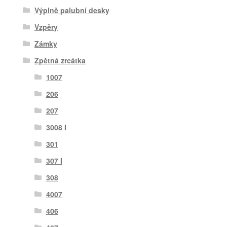
Výplně palubní desky
Vzpěry
Zámky
Zpětná zrcátka
1007
206
207
3008 I
301
307 I
308
4007
406