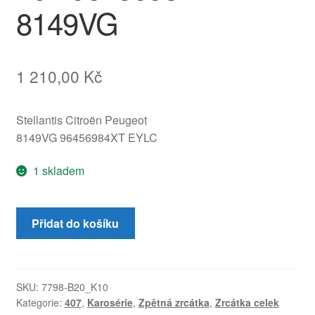
8149VG
1 210,00
Kč
Stellantis Citroën Peugeot
8149VG 96456984XT EYLC
1 skladem
Levé
Přidat do košíku
zpětné
zrcátko
EYLC
pro
SKU:
7798-B20_K10
Kategorie:
407
,
Karosérie
,
Zpětná zrcátka
,
Zrcátka celek
Peugeot