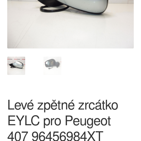
O nás
Obchodní podmínky
Ochrana osobních údajů
Platby
Pokladna
Reklamace
Levé zpětné zrcátko
Reklamační řád
EYLC pro Peugeot
Vrakoviště Citroën
407 96456984XT