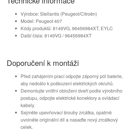
Technické informace
Výrobce: Stellantis (Peugeot/Citroën)
Model: Peugeot 407
Kódy produktů: 8149VG, 96456984XT, EYLC
Další čísla: 8149VG / 96456984XT
Doporučení k montáži
Před zahájením prací odpojte záporný pól baterie,
aby nedošlo k poškození elektrických okruhů.
Demontujte vnitřní obložení dveří podle výrobního
postupu, odpojte elektrické konektory a ovládací
kabely.
Sejměte upevňovací šrouby zrcátka, opatrně
uvolněte originální díl a nasaďte nový zrcátkový
celek.