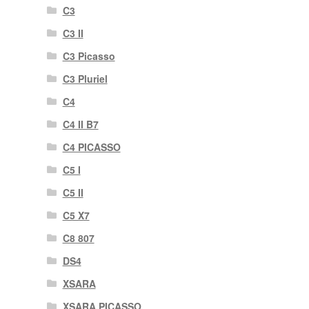
C3
C3 II
C3 Picasso
C3 Pluriel
C4
C4 II B7
C4 PICASSO
C5 I
C5 II
C5 X7
C8 807
DS4
XSARA
XSARA PICASSO