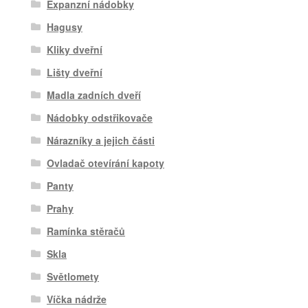
Expanzní nádobky
Hagusy
Kliky dveřní
Lišty dveřní
Madla zadních dveří
Nádobky odstřikovače
Nárazníky a jejich části
Ovladač otevírání kapoty
Panty
Prahy
Ramínka stěračů
Skla
Světlomety
Víčka nádrže