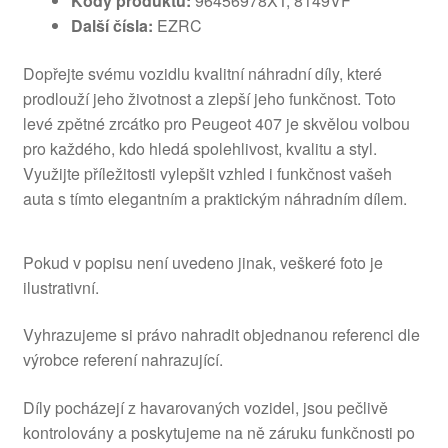
Kódy produktů:
96456978XT, 8149VF
Další čísla:
EZRC
Dopřejte svému vozidlu kvalitní náhradní díly, které
prodlouží jeho životnost a zlepší jeho funkčnost. Toto
levé zpětné zrcátko pro Peugeot 407 je skvělou volbou
pro každého, kdo hledá spolehlivost, kvalitu a styl.
Využijte příležitosti vylepšit vzhled i funkčnost vašeh
auta s tímto elegantním a praktickým náhradním dílem.
Pokud v popisu není uvedeno jinak, veškeré foto je
ilustrativní.
Vyhrazujeme si právo nahradit objednanou referenci dle
výrobce referení nahrazující.
Díly pocházejí z havarovaných vozidel, jsou pečlivě
kontrolovány a poskytujeme na ně záruku funkčnosti po