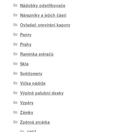
Nádobky odstřikovače
Nárazníky a jejich části
Ovladač otevírání kapoty
Panty
Prahy
Ramínka stěračů
Skla
Světlomety
Víčka nádrže
Výplně palubní desky
Vzpěry
Zámky
Zpětná zrcátka
1007