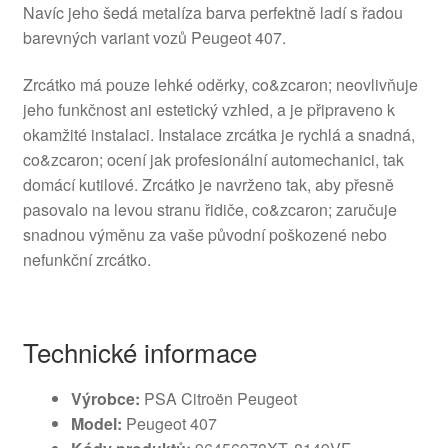
Navíc jeho šedá metalíza barva perfektně ladí s řadou
barevných variant vozů Peugeot 407.
Zrcátko má pouze lehké oděrky, co&zcaron; neovlivňuje
jeho funkčnost ani estetický vzhled, a je připraveno k
okamžité instalaci. Instalace zrcátka je rychlá a snadná,
co&zcaron; ocení jak profesionální automechanici, tak
domácí kutilové. Zrcátko je navrženo tak, aby přesně
pasovalo na levou stranu řidiče, co&zcaron; zaručuje
snadnou výměnu za vaše původní poškozené nebo
nefunkční zrcátko.
Technické informace
Výrobce:
PSA Citroën Peugeot
Model:
Peugeot 407