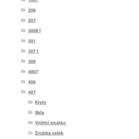
206
207
3008 I
301
307 I
308
4007
406
407
Kryty
Skla
Vnitřní zrcátko
Zrcátka celek