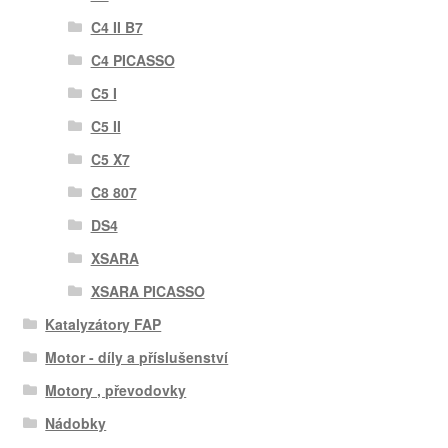
C4 II B7
C4 PICASSO
C5 I
C5 II
C5 X7
C8 807
DS4
XSARA
XSARA PICASSO
Katalyzátory FAP
Motor - díly a příslušenství
Motory , převodovky
Nádobky