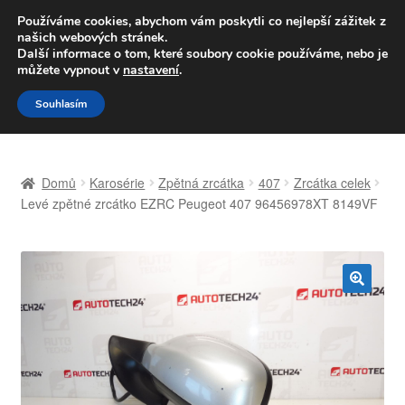
DOPRAVA od 139,-Kč
Používáme cookies, abychom vám poskytli co nejlepší zážitek z
našich webových stránek.
Volejte po-pá 9-16 704 494 494
Další informace o tom, které soubory cookie používáme, nebo je
můžete vypnout v
nastavení
.
Přeskočit
Přejít
Menu
Souhlasím
na
k
navigaci
obsahu
Úvodní stránka
webu
Domů
Karosérie
Zpětná zrcátka
407
Zrcátka celek
Celosvětová doprava
Levé zpětné zrcátko EZRC Peugeot 407 96456978XT 8149VF
Doprava
Kontakt
🔍
Košík
Můj účet