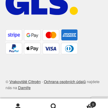
©
Vrakoviště Citroën
-
Ochrana osobních údajů
najdete
nás na
Damiře
0
Hledat:
Hledat