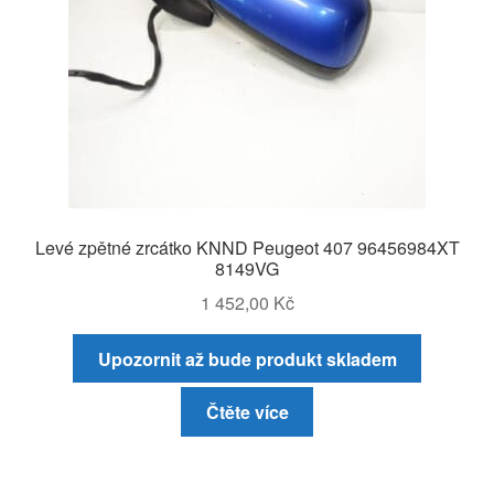
Levé zpětné zrcátko KNND Peugeot 407 96456984XT
8149VG
1 452,00
Kč
Upozornit až bude produkt skladem
Čtěte více