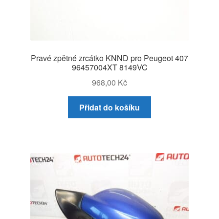
Pravé zpětné zrcátko KNND pro Peugeot 407
96457004XT 8149VC
968,00
Kč
Přidat do košíku