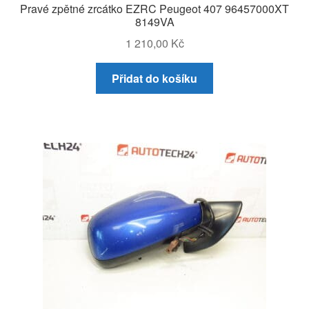
Pravé zpětné zrcátko EZRC Peugeot 407 96457000XT
8149VA
1 210,00
Kč
Přidat do košíku