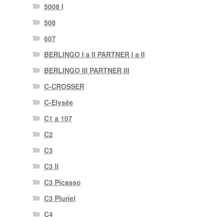
5008 I
508
607
BERLINGO I a II PARTNER I a II
BERLINGO III PARTNER III
C-CROSSER
C-Elysée
C1 a 107
C2
C3
C3 II
C3 Picasso
C3 Pluriel
C4