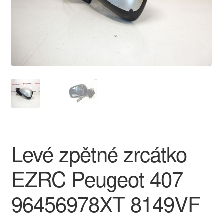
O nás
Obchodní podmínky
Ochrana osobních údajů
Platby
Pokladna
Levé zpětné zrcátko
Reklamace
EZRC Peugeot 407
Reklamační řád
96456978XT 8149VF
Vrakoviště Citroën