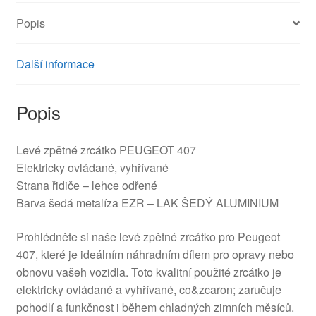
množství
Popis
Další informace
Popis
Levé zpětné zrcátko PEUGEOT 407
Elektricky ovládané, vyhřívané
Strana řidiče – lehce odřené
Barva šedá metalíza EZR – LAK ŠEDÝ ALUMINIUM
Prohlédněte si naše levé zpětné zrcátko pro Peugeot
407, které je ideálním náhradním dílem pro opravy nebo
obnovu vašeh vozidla. Toto kvalitní použité zrcátko je
elektricky ovládané a vyhřívané, co&zcaron; zaručuje
pohodlí a funkčnost i během chladných zimních měsíců.