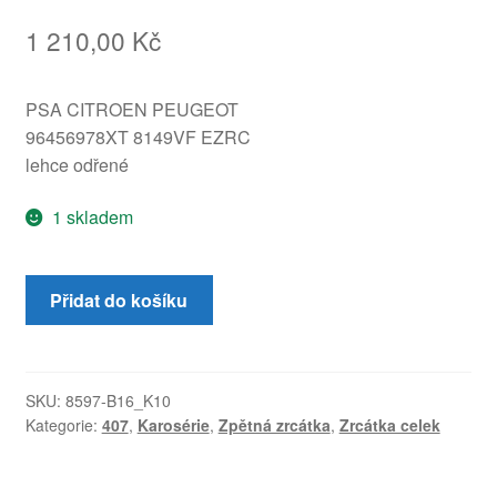
1 210,00
Kč
PSA CITROEN PEUGEOT
96456978XT 8149VF EZRC
lehce odřené
1 skladem
Levé
Přidat do košíku
zpětné
zrcátko
EZRC
Peugeot
SKU:
8597-B16_K10
Kategorie:
407
,
Karosérie
,
Zpětná zrcátka
,
Zrcátka celek
407
96456978XT
8149VF