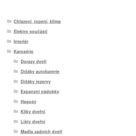
Chlazení, topení, klima
Elektro součásti
Interiér
Karosérie
Dorazy dveří
Držáky autobaterie
Držáky rezervy
Expanzní nádobky
Hagusy
Kliky dveřní
Lišty dveřní
Madla zadních dveří