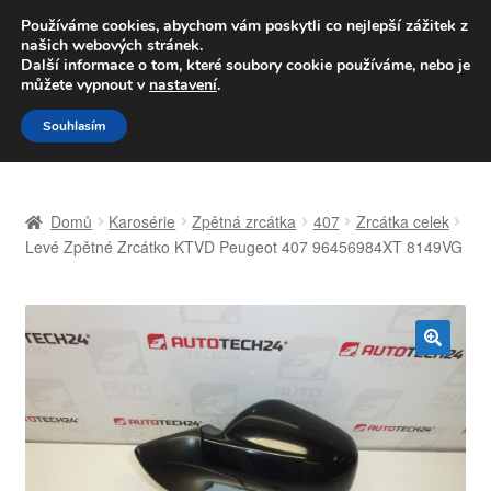
DOPRAVA od 139,-Kč
Používáme cookies, abychom vám poskytli co nejlepší zážitek z
našich webových stránek.
Volejte po-pá 9-16 704 494 494
Další informace o tom, které soubory cookie používáme, nebo je
můžete vypnout v
nastavení
.
Přeskočit
Přejít
Menu
Souhlasím
na
k
navigaci
obsahu
Úvodní stránka
webu
Domů
Karosérie
Zpětná zrcátka
407
Zrcátka celek
Celosvětová doprava
Levé Zpětné Zrcátko KTVD Peugeot 407 96456984XT 8149VG
Doprava
Kontakt
🔍
Košík
Můj účet