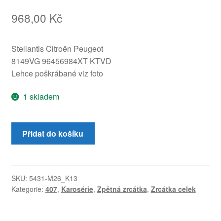
968,00
Kč
Stellantis Citroën Peugeot
8149VG 96456984XT KTVD
Lehce poškrábané viz foto
1 skladem
Levé
Přidat do košíku
Zpětné
Zrcátko
KTVD
Peugeot
SKU:
5431-M26_K13
Kategorie:
407
,
Karosérie
,
Zpětná zrcátka
,
Zrcátka celek
407
96456984XT
8149VG