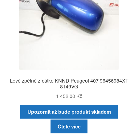
Levé zpětné zrcátko KNND Peugeot 407 96456984XT
8149VG
1 452,00
Kč
Upozornit až bude produkt skladem
Čtěte více