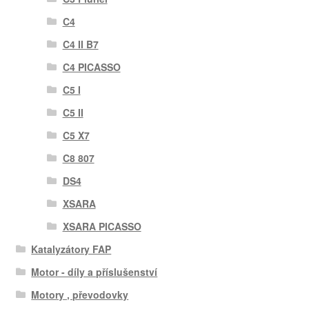
C4
C4 II B7
C4 PICASSO
C5 I
C5 II
C5 X7
C8 807
DS4
XSARA
XSARA PICASSO
Katalyzátory FAP
Motor - díly a příslušenství
Motory , převodovky