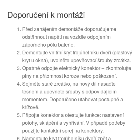
Doporučení k montáži
Před zahájením demontáže doporučujeme
odstřihnout napětí na vozidle odpojením
záporného pólu baterie.
Demontujte vnitřní kryt trojúhelníku dveří (plastový
kryt u okna), uvolněte upevňovací šrouby zrcátka.
Opatrně odpojte elektrický konektor – zkontrolujte
piny na přítomnost koroze nebo poškození.
Sejměte staré zrcátko, na nový díl nasaďte
těsnění a upevněte šrouby s odpovídajícím
momentem. Doporučeno utahovat postupně a
křížově.
Připojte konektor a otestujte funkce: nastavení
polohy, sklápění a vyhřívání. V případě potřeby
použijte kontaktní sprej na konektory.
Namontujte kryt trojúhelníku dveří zpět a