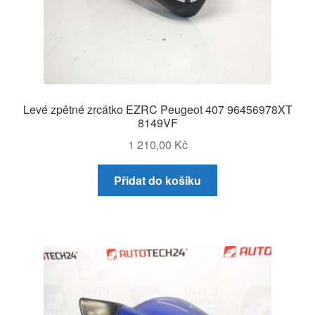
Levé zpětné zrcátko EZRC Peugeot 407 96456978XT
8149VF
1 210,00
Kč
Přidat do košíku