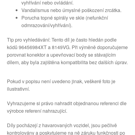
vyhřívání nebo ovládání.
Vandalismus nebo úmyslné poškození zrcátka.
Porucha topné spirály ve skle (nefunkční
odmrazování/vyhřívání).
Tip pro vyhledávání: Tento díl je často hledán podle
kódů 96456984XT a 8149VG. Při výměně doporučujeme
porovnat konektor a upevňovací body se stávajícím
dílem, aby byla zajištěna kompatibilita bez dalších úprav.
Pokud v popisu není uvedeno jinak, veškeré foto je
ilustrativní.
Vyhrazujeme si právo nahradit objednanou referenci dle
výrobce referení nahrazující.
Díly pocházejí z havarovaných vozidel, jsou pečlivě
kontrolovány a poskytujeme na ně záruku funkčnosti po