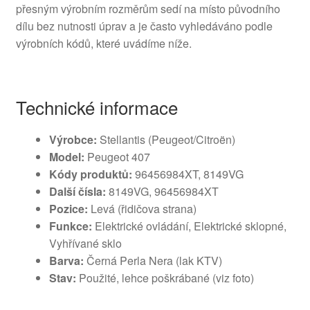
přesným výrobním rozměrům sedí na místo původního
dílu bez nutnosti úprav a je často vyhledáváno podle
výrobních kódů, které uvádíme níže.
Technické informace
Výrobce:
Stellantis (Peugeot/Citroën)
Model:
Peugeot 407
Kódy produktů:
96456984XT, 8149VG
Další čísla:
8149VG, 96456984XT
Pozice:
Levá (řidičova strana)
Funkce:
Elektrické ovládání, Elektrické sklopné,
Vyhřívané sklo
Barva:
Černá Perla Nera (lak KTV)
Stav:
Použité, lehce poškrábané (viz foto)