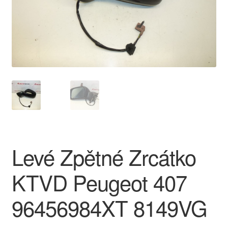
O nás
Obchodní podmínky
Ochrana osobních údajů
Platby
Pokladna
Levé Zpětné Zrcátko
Reklamace
KTVD Peugeot 407
Reklamační řád
96456984XT 8149VG
Vrakoviště Citroën