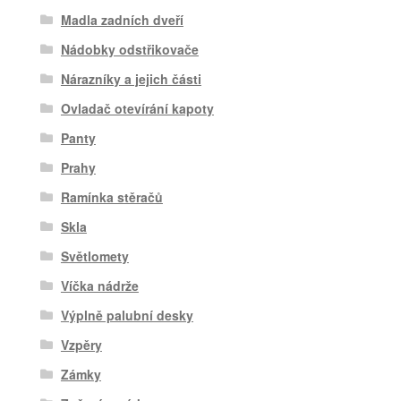
Madla zadních dveří
Nádobky odstřikovače
Nárazníky a jejich části
Ovladač otevírání kapoty
Panty
Prahy
Ramínka stěračů
Skla
Světlomety
Víčka nádrže
Výplně palubní desky
Vzpěry
Zámky