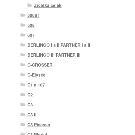
Zrcátka celek
5008 I
508
607
BERLINGO I a II PARTNER I a II
BERLINGO III PARTNER III
C-CROSSER
C-Elysée
C1 a 107
C2
C3
C3 II
C3 Picasso
C3 Pluriel