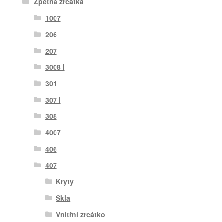
Zpětná zrcátka
1007
206
207
3008 I
301
307 I
308
4007
406
407
Kryty
Skla
Vnitřní zrcátko