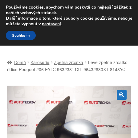
DOPRAVA od 139,-Kč
Používáme cookies, abychom vám poskytli co nejlepší zážitek z
našich webových stránek.
Volejte po-pá 9-16 704 494 494
Další informace o tom, které soubory cookie používáme, nebo je
můžete vypnout v
nastavení
.
Přeskočit
Přejít
Menu
Souhlasím
na
k
navigaci
obsahu
Úvodní stránka
webu
Domů
Karosérie
Zpětná zrcátka
Levé zpětné zrcátko
Celosvětová doprava
řidiče Peugeot 206 EYLC 96323811XT 96432630XT 8148YC
Doprava
Kontakt
🔍
Košík
Můj účet