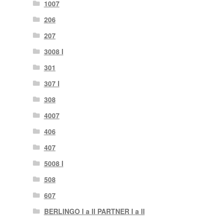
1007
206
207
3008 I
301
307 I
308
4007
406
407
5008 I
508
607
BERLINGO I a II PARTNER I a II