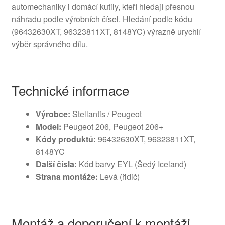
automechaniky i domácí kutily, kteří hledají přesnou
náhradu podle výrobních čísel. Hledání podle kódu
(96432630XT, 96323811XT, 8148YC) výrazně urychlí
výběr správného dílu.
Technické informace
Výrobce:
Stellantis / Peugeot
Model:
Peugeot 206, Peugeot 206+
Kódy produktů:
96432630XT, 96323811XT,
8148YC
Další čísla:
Kód barvy EYL (Šedý Iceland)
Strana montáže:
Levá (řidič)
Montáž a doporučení k montáži