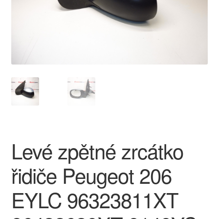
O nás
Obchodní podmínky
Ochrana osobních údajů
Platby
Pokladna
Levé zpětné zrcátko
Reklamace
řidiče Peugeot 206
Reklamační řád
EYLC 96323811XT
Vrakoviště Citroën