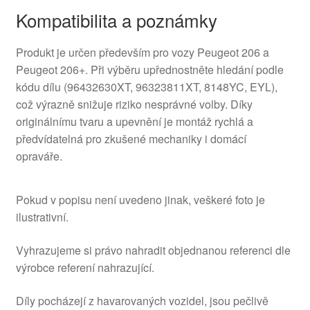
Kompatibilita a poznámky
Produkt je určen především pro vozy Peugeot 206 a
Peugeot 206+. Při výběru upřednostněte hledání podle
kódu dílu (96432630XT, 96323811XT, 8148YC, EYL),
což výrazně snižuje riziko nesprávné volby. Díky
originálnímu tvaru a upevnění je montáž rychlá a
předvídatelná pro zkušené mechaniky i domácí
opraváře.
Pokud v popisu není uvedeno jinak, veškeré foto je
ilustrativní.
Vyhrazujeme si právo nahradit objednanou referenci dle
výrobce referení nahrazující.
Díly pocházejí z havarovaných vozidel, jsou pečlivě