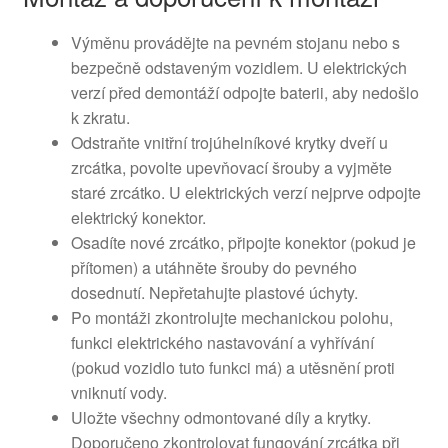
Výměnu provádějte na pevném stojanu nebo s
bezpečně odstaveným vozidlem. U elektrických
verzí před demontáží odpojte baterii, aby nedošlo
k zkratu.
Odstraňte vnitřní trojúhelníkové krytky dveří u
zrcátka, povolte upevňovací šrouby a vyjměte
staré zrcátko. U elektrických verzí nejprve odpojte
elektrický konektor.
Osadíte nové zrcátko, připojte konektor (pokud je
přítomen) a utáhněte šrouby do pevného
dosednutí. Nepřetahujte plastové úchyty.
Po montáži zkontrolujte mechanickou polohu,
funkci elektrického nastavování a vyhřívání
(pokud vozidlo tuto funkci má) a utěsnění proti
vniknutí vody.
Uložte všechny odmontované díly a krytky.
Doporučeno zkontrolovat fungování zrcátka při