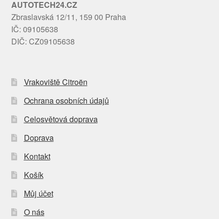
AUTOTECH24.CZ
Zbraslavská 12/11, 159 00 Praha
IČ: 09105638
DIČ: CZ09105638
Vrakoviště Citroën
Ochrana osobních údajů
Celosvětová doprava
Doprava
Kontakt
Košík
Můj účet
O nás