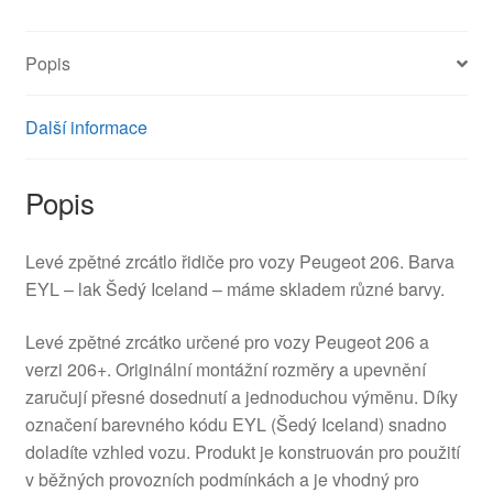
96323811XT
96432630XT
Popis
8148YC
množství
Další informace
Popis
Levé zpětné zrcátlo řidiče pro vozy Peugeot 206. Barva
EYL – lak Šedý Iceland – máme skladem různé barvy.
Levé zpětné zrcátko určené pro vozy Peugeot 206 a
verzi 206+. Originální montážní rozměry a upevnění
zaručují přesné dosednutí a jednoduchou výměnu. Díky
označení barevného kódu EYL (Šedý Iceland) snadno
doladíte vzhled vozu. Produkt je konstruován pro použití
v běžných provozních podmínkách a je vhodný pro