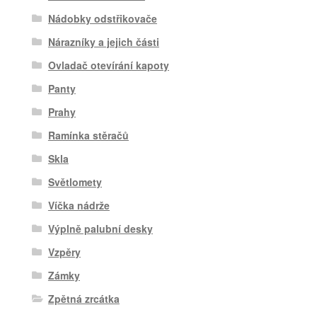
Nádobky odstřikovače
Nárazníky a jejich části
Ovladač otevírání kapoty
Panty
Prahy
Ramínka stěračů
Skla
Světlomety
Víčka nádrže
Výplně palubní desky
Vzpěry
Zámky
Zpětná zrcátka