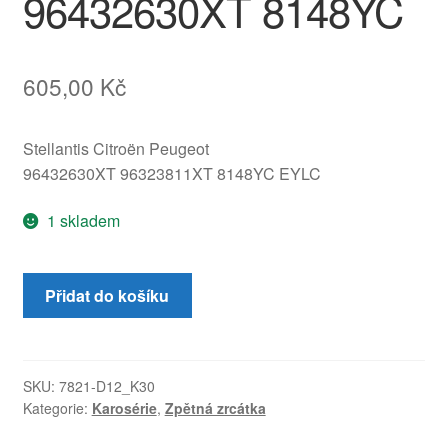
96432630XT 8148YC
605,00
Kč
Stellantis Citroën Peugeot
96432630XT 96323811XT 8148YC EYLC
1 skladem
Levé
Přidat do košíku
zpětné
zrcátko
řidiče
Peugeot
SKU:
7821-D12_K30
Kategorie:
Karosérie
,
Zpětná zrcátka
206
EYLC