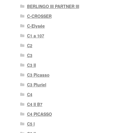
BERLINGO III PARTNER III
C-CROSSER
C-Elysée
C1 a 107
C2
C3
C3 II
C3 Picasso
C3 Pluriel
C4
C4 II B7
C4 PICASSO
C5 I