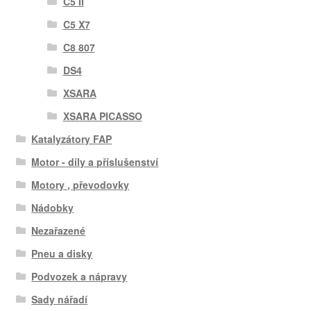
C5 II
C5 X7
C8 807
DS4
XSARA
XSARA PICASSO
Katalyzátory FAP
Motor - díly a příslušenství
Motory , převodovky
Nádobky
Nezařazené
Pneu a disky
Podvozek a nápravy
Sady nářadí