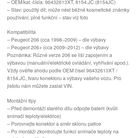
– OEM/kat. čísla: 96432613XT, 8154.JC (8154JC)
– Stav: použitý díl; může nést běžné kosmetické známky
používání, plně funkční – stav viz foto
Kompatibilita
– Peugeot 206 (cca 1998–2009) – dle výbavy
– Peugeot 206+ (cca 2009–2012) – dle výbavy
Poznámka: Různé verze 206 se liší zapojením a
výbavou (manuální/elektrické ovládání, vyhřívání apod.).
Vždy ověřte shodu podle OEM čísel 96432613XT /
8154.JC, tvaru konektoru a výbavy vašeho vozu. Pro
jistotu nám můžete zaslat VIN.
Montážní tipy
– Před demontáží starého dílu odpojte baterii (kvůli
snímači teploty/elektrice)
– Porovnejte konektor a směr sklonu patice
– Po montáži zkontrolujte funkci snímače teploty na