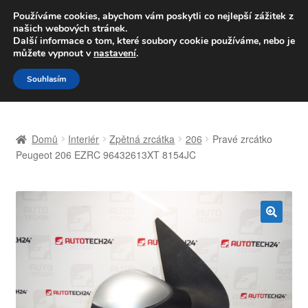
DOPRAVA od 139,-Kč
Používáme cookies, abychom vám poskytli co nejlepší zážitek z
našich webových stránek.
Volejte po-pá 9-16 704 494 494
Další informace o tom, které soubory cookie používáme, nebo je
můžete vypnout v
nastavení
.
Přeskočit
Přejít
Menu
Souhlasím
na
k
navigaci
obsahu
Úvodní stránka
webu
Domů
Interiér
Zpětná zrcátka
206
Pravé zrcátko
Celosvětová doprava
Peugeot 206 EZRC 96432613XT 8154JC
Doprava
Kontakt
🔍
Košík
Můj účet