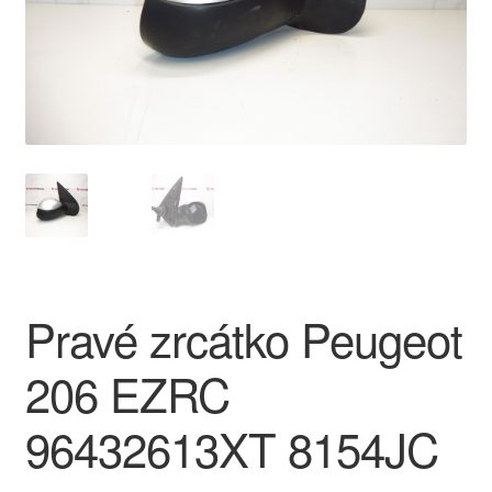
O nás
Obchodní podmínky
Ochrana osobních údajů
Platby
Pokladna
Pravé zrcátko Peugeot
Reklamace
206 EZRC
Reklamační řád
96432613XT 8154JC
Vrakoviště Citroën