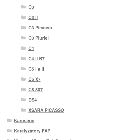
C3
C3 II
C3 Picasso
C3 Pluriel
C4
C4 II B7
C5 I a II
C5 X7
C8 807
DS4
XSARA PICASSO
Karosérie
Katalyzátory FAP