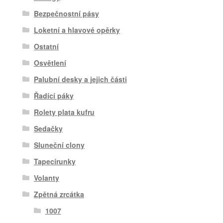
Bezpečnostní pásy
Loketní a hlavové opěrky
Ostatní
Osvětlení
Palubní desky a jejich části
Řadící páky
Rolety plata kufru
Sedačky
Sluneční clony
Tapecírunky
Volanty
Zpětná zrcátka
1007