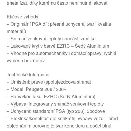
(metalíza), díky kterému často není nutné lakovat.
Klíčové výhody
– Originální PSA díl: přesné uchycení, tvar i kvalita
materiálů
– Snímač venkovní teploty součástí zrcátka
– Lakovaný kryt v barvě EZRC – Šedý Aluminium
– Vhodné pro automechaniky i domácí opravy; rychlá
výměna bez úprav
Technické informace
– Umístění: pravé (spolujezdcova strana)
– Model: Peugeot 206 / 206+
– Barva/kód laku: EZRC (Šedý Aluminium)
– Výbava: integrovaný snímač venkovní teploty
– Uchycení: standardní PSA (typ 206), 3bodové
– Elektrika/konektor: dle konkrétní výbavy vozu – před
objednáním porovnejte tvar konektoru a počet pinů