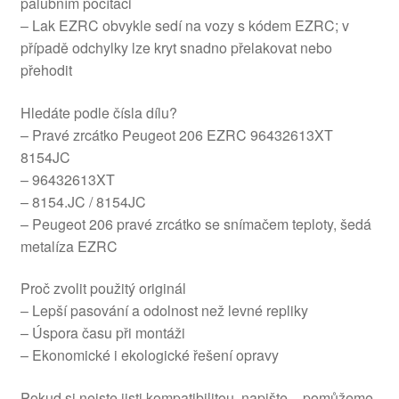
palubním počítači
– Lak EZRC obvykle sedí na vozy s kódem EZRC; v
případě odchylky lze kryt snadno přelakovat nebo
přehodit
Hledáte podle čísla dílu?
– Pravé zrcátko Peugeot 206 EZRC 96432613XT
8154JC
– 96432613XT
– 8154.JC / 8154JC
– Peugeot 206 pravé zrcátko se snímačem teploty, šedá
metalíza EZRC
Proč zvolit použitý originál
– Lepší pasování a odolnost než levné repliky
– Úspora času při montáži
– Ekonomické i ekologické řešení opravy
Pokud si nejste jisti kompatibilitou, napište – pomůžeme