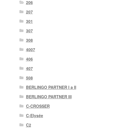
206
207
301
307
308
4007
406
407
508
BERLINGO PARTNER I a II
BERLINGO PARTNER III
C-CROSSER
C-Elysée
C2