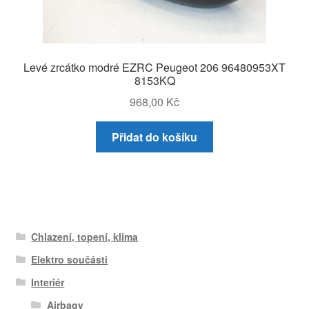
Levé zrcátko modré EZRC Peugeot 206 96480953XT
8153KQ
968,00
Kč
Přidat do košíku
Chlazení, topení, klima
Elektro součásti
Interiér
Airbagy