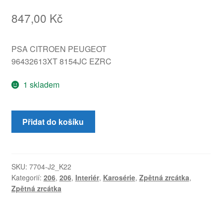
847,00
Kč
PSA CITROEN PEUGEOT
96432613XT 8154JC EZRC
1 skladem
Pravé
Přidat do košíku
zrcátko
Peugeot
206
EZRC
SKU:
7704-J2_K22
Kategorií:
206
,
206
,
Interiér
,
Karosérie
,
Zpětná zrcátka
,
96432613XT
Zpětná zrcátka
8154JC
množství