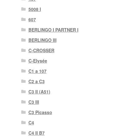
5008 I
607
BERLINGO I PARTNER I
BERLINGO III
C-CROSSER
C-Elysée
C1 a 107
C2 a C3
C3 II (A51)
C3 III
C3 Picasso
C4
C4 II B7