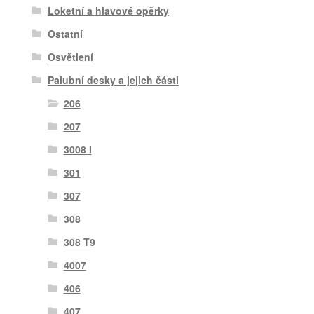
Loketní a hlavové opěrky
Ostatní
Osvětlení
Palubní desky a jejich části
206
207
3008 I
301
307
308
308 T9
4007
406
407