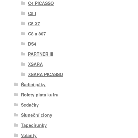
C4 PICASSO
C5 I
C5 X7
C8 a 807
DS4
PARTNER III
XSARA
XSARA PICASSO
Řadící páky
Rolety plata kufru
Sedačky
Sluneční clony
Tapecírunky
Volanty