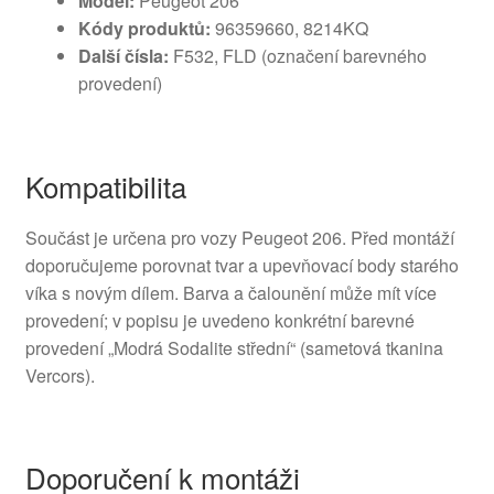
Model:
Peugeot 206
Kódy produktů:
96359660, 8214KQ
Další čísla:
F532, FLD (označení barevného
provedení)
Kompatibilita
Součást je určena pro vozy Peugeot 206. Před montáží
doporučujeme porovnat tvar a upevňovací body starého
víka s novým dílem. Barva a čalounění může mít více
provedení; v popisu je uvedeno konkrétní barevné
provedení „Modrá Sodalite střední“ (sametová tkanina
Vercors).
Doporučení k montáži