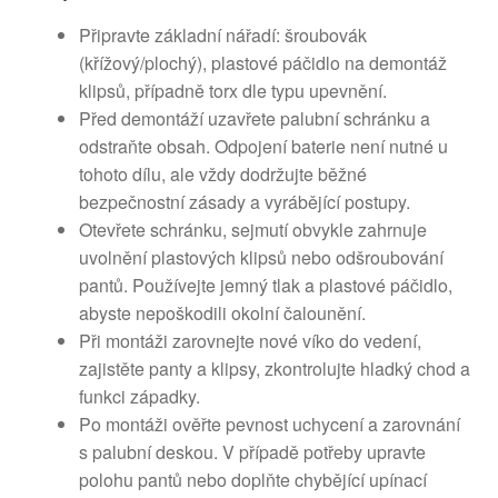
Připravte základní nářadí: šroubovák
(křížový/plochý), plastové páčidlo na demontáž
klipsů, případně torx dle typu upevnění.
Před demontáží uzavřete palubní schránku a
odstraňte obsah. Odpojení baterie není nutné u
tohoto dílu, ale vždy dodržujte běžné
bezpečnostní zásady a vyrábějící postupy.
Otevřete schránku, sejmutí obvykle zahrnuje
uvolnění plastových klipsů nebo odšroubování
pantů. Používejte jemný tlak a plastové páčidlo,
abyste nepoškodili okolní čalounění.
Při montáži zarovnejte nové víko do vedení,
zajistěte panty a klipsy, zkontrolujte hladký chod a
funkci západky.
Po montáži ověřte pevnost uchycení a zarovnání
s palubní deskou. V případě potřeby upravte
polohu pantů nebo doplňte chybějící upínací