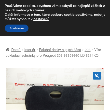
DOPRAVA od 139,-Kč
Používáme cookies, abychom vám poskytli co nejlepší zážitek z
našich webových stránek.
Volejte po-pá 9-16 704 494 494
Další informace o tom, které soubory cookie používáme, nebo je
můžete vypnout v
nastavení
.
Přeskočit
Přejít
Menu
Souhlasím
na
k
navigaci
obsahu
Úvodní stránka
webu
Domů
Interiér
Palubní desky a jejich části
206
Víko
Celosvětová doprava
odkládací schránky pro Peugeot 206 96359660 LD 8214KQ
Doprava
Kontakt
🔍
Košík
Můj účet