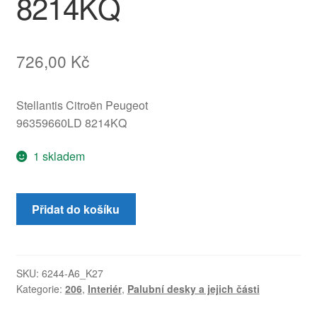
8214KQ
726,00
Kč
Stellantis Citroën Peugeot
96359660LD 8214KQ
1 skladem
Víko
Přidat do košíku
odkládací
schránky
pro
Peugeot
SKU:
6244-A6_K27
Kategorie:
206
,
Interiér
,
Palubní desky a jejich části
206
96359660