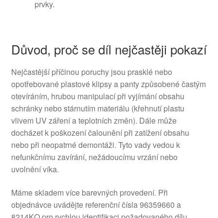
prvky.
Důvod, proč se díl nejčastěji pokazí
Nejčastější příčinou poruchy jsou prasklé nebo
opotřebované plastové klipsy a panty způsobené častým
otevíráním, hrubou manipulací při vyjímání obsahu
schránky nebo stárnutím materiálu (křehnutí plastu
vlivem UV záření a teplotních změn). Dále může
docházet k poškození čalounění při zatížení obsahu
nebo při neopatrné demontáži. Tyto vady vedou k
nefunkčnímu zavírání, nežádoucímu vrzání nebo
uvolnění víka.
Máme skladem více barevných provedení. Při
objednávce uvádějte referenční čísla 96359660 a
8214KQ pro rychlou identifikaci požadovaného dílu.