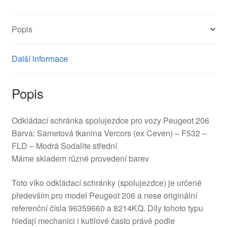
LD
8214KQ
Popis
množství
Další informace
Popis
Odkládací schránka spolujezdce pro vozy Peugeot 206
Barva: Sametová tkanina Vercors (ex Ceven) – F532 –
FLD – Modrá Sodalite střední
Máme skladem různé provedení barev
Toto víko odkládací schránky (spolujezdce) je určené
především pro model Peugeot 206 a nese originální
referenční čísla 96359660 a 8214KQ. Díly tohoto typu
hledají mechanici i kutilové často právě podle