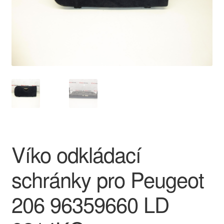
O nás
Obchodní podmínky
Ochrana osobních údajů
Platby
Pokladna
Víko odkládací
Reklamace
schránky pro Peugeot
Reklamační řád
206 96359660 LD
Vrakoviště Citroën